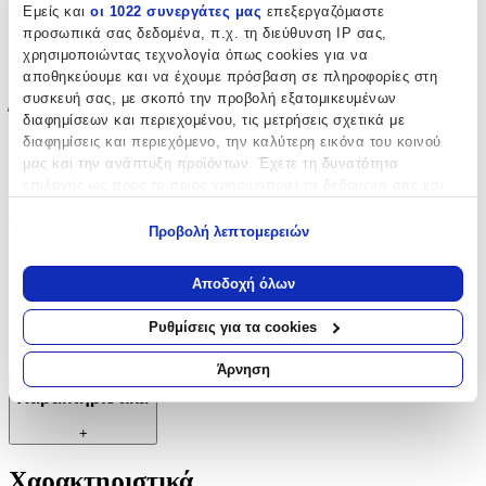
Εμείς και
οι 1022 συνεργάτες μας
επεξεργαζόμαστε
προσωπικά σας δεδομένα, π.χ. τη διεύθυνση IP σας,
Σετ
:
χρησιμοποιώντας τεχνολογία όπως cookies για να
Όχι
αποθηκεύουμε και να έχουμε πρόσβαση σε πληροφορίες στη
συσκευή σας, με σκοπό την προβολή εξατομικευμένων
Έξτρα Χαρακτηριστικά
διαφημίσεων και περιεχομένου, τις μετρήσεις σχετικά με
διαφημίσεις και περιεχόμενο, την καλύτερη εικόνα του κοινού
Νυφικά
:
μας και την ανάπτυξη προϊόντων. Έχετε τη δυνατότητα
επιλογής ως προς το ποιος χρησιμοποιεί τα δεδομένα σας και
Όχι
για ποιους σκοπούς.
Τύπος
:
Προβολή λεπτομερειών
Εάν μας επιτρέπετε, θα θέλαμε επίσης:
Καρφωτά
Να συλλέξουμε πληροφορίες σχετικά με τη γεωγραφική
Αποδοχή όλων
σας τοποθεσία, οι οποίες μπορεί να είναι ακριβείς σε
Clip
:
απόσταση μερικών μέτρων
Ρυθμίσεις για τα cookies
Να αναγνωρίσουμε τη συσκευή σας σαρώνοντας ενεργά
Όχι
για συγκεκριμένα χαρακτηριστικά (δακτυλικό αποτύπωμα)
Άρνηση
Μάθετε περισσότερα σχετικά με τον τρόπο επεξεργασίας των
Χαρακτηριστικά
προσωπικών σας δεδομένων και καθορίστε τις προτιμήσεις σας
στην
ενότητα “Λεπτομέρειες”
. Μπορείτε να αλλάξετε ή να
+
ανακαλέσετε τη συγκατάθεσή σας ανά πάσα στιγμή από τη
Δήλωση Cookies.
Χαρακτηριστικά