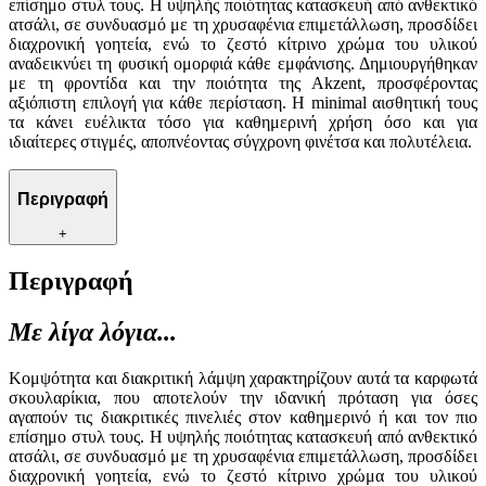
επίσημο στυλ τους. Η υψηλής ποιότητας κατασκευή από ανθεκτικό
ατσάλι, σε συνδυασμό με τη χρυσαφένια επιμετάλλωση, προσδίδει
διαχρονική γοητεία, ενώ το ζεστό κίτρινο χρώμα του υλικού
αναδεικνύει τη φυσική ομορφιά κάθε εμφάνισης. Δημιουργήθηκαν
με τη φροντίδα και την ποιότητα της Akzent, προσφέροντας
αξιόπιστη επιλογή για κάθε περίσταση. Η minimal αισθητική τους
τα κάνει ευέλικτα τόσο για καθημερινή χρήση όσο και για
ιδιαίτερες στιγμές, αποπνέοντας σύγχρονη φινέτσα και πολυτέλεια.
Περιγραφή
+
Περιγραφή
Με λίγα λόγια...
Κομψότητα και διακριτική λάμψη χαρακτηρίζουν αυτά τα καρφωτά
σκουλαρίκια, που αποτελούν την ιδανική πρόταση για όσες
αγαπούν τις διακριτικές πινελιές στον καθημερινό ή και τον πιο
επίσημο στυλ τους. Η υψηλής ποιότητας κατασκευή από ανθεκτικό
ατσάλι, σε συνδυασμό με τη χρυσαφένια επιμετάλλωση, προσδίδει
διαχρονική γοητεία, ενώ το ζεστό κίτρινο χρώμα του υλικού