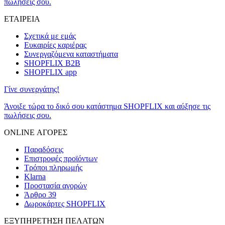
πωλήσεις σου.
ΕΤΑΙΡΕΙΑ
Σχετικά με εμάς
Ευκαιρίες καριέρας
Συνεργαζόμενα καταστήματα
SHOPFLIX B2B
SHOPFLIX app
Γίνε συνεργάτης!
Άνοιξε τώρα το δικό σου κατάστημα SHOPFLIX και αύξησε τις
πωλήσεις σου.
ONLINE ΑΓΟΡΕΣ
Παραδόσεις
Επιστροφές προϊόντων
Τρόποι πληρωμής
Klarna
Προστασία αγορών
Άρθρο 39
Δωροκάρτες SHOPFLIX
ΕΞΥΠΗΡΕΤΗΣΗ ΠΕΛΑΤΩΝ