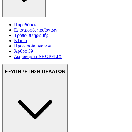
Παραδόσεις
Επιστροφές προϊόντων
Τρόποι πληρωμής
Klarna
Προστασία αγορών
Άρθρο 39
Δωροκάρτες SHOPFLIX
ΕΞΥΠΗΡΕΤΗΣΗ ΠΕΛΑΤΩΝ