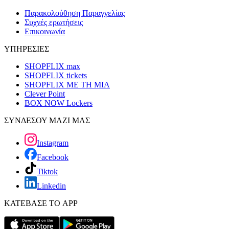
Παρακολούθηση Παραγγελίας
Συχνές ερωτήσεις
Επικοινωνία
ΥΠΗΡΕΣΙΕΣ
SHOPFLIX max
SHOPFLIX tickets
SHOPFLIX ΜΕ ΤΗ ΜΙΑ
Clever Point
BOX NOW Lockers
ΣΥΝΔΕΣΟΥ ΜΑΖΙ ΜΑΣ
Instagram
Facebook
Tiktok
Linkedin
ΚΑΤΕΒΑΣΕ ΤΟ APP