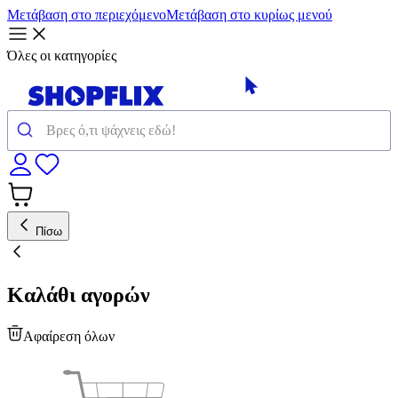
Μετάβαση στο περιεχόμενο
Μετάβαση στο κυρίως μενού
Όλες οι κατηγορίες
Πίσω
Καλάθι αγορών
Αφαίρεση όλων