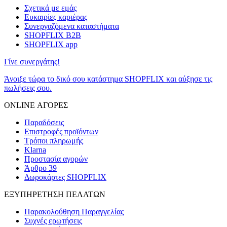
Σχετικά με εμάς
Ευκαιρίες καριέρας
Συνεργαζόμενα καταστήματα
SHOPFLIX B2B
SHOPFLIX app
Γίνε συνεργάτης!
Άνοιξε τώρα το δικό σου κατάστημα SHOPFLIX και αύξησε τις
πωλήσεις σου.
ONLINE ΑΓΟΡΕΣ
Παραδόσεις
Επιστροφές προϊόντων
Τρόποι πληρωμής
Klarna
Προστασία αγορών
Άρθρο 39
Δωροκάρτες SHOPFLIX
ΕΞΥΠΗΡΕΤΗΣΗ ΠΕΛΑΤΩΝ
Παρακολούθηση Παραγγελίας
Συχνές ερωτήσεις