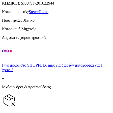
ΚΩΔΙΚΟΣ SKU
:
SF-201622944
Κατασκευαστής
:
SteweHome
Ποιότητα
:
Συνθετικό
Κατασκευή
:
Μηχανής
Δες όλα τα χαρακτηριστικά
Γίνε μέλος στο SHOPFLIX max για δωρεάν μεταφορικά για 1
χρόνο!
Ισχύουν όροι & προϋποθέσεις.