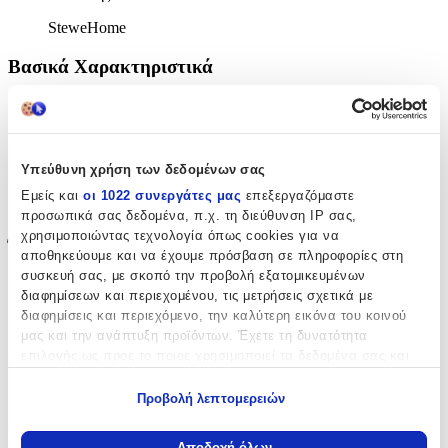
SteweHome
Βασικά Χαρακτηριστικά
Ποιότητα
:
Συνθετικό
Υπεύθυνη χρήση των δεδομένων σας
Κατασκευή
:
Εμείς και
οι 1022 συνεργάτες μας
επεξεργαζόμαστε
Μηχανής
προσωπικά σας δεδομένα, π.χ. τη διεύθυνση IP σας,
χρησιμοποιώντας τεχνολογία όπως cookies για να
Έξτρα Χαρακτηριστικά
αποθηκεύουμε και να έχουμε πρόσβαση σε πληροφορίες στη
συσκευή σας, με σκοπό την προβολή εξατομικευμένων
με το Μέτρο
:
διαφημίσεων και περιεχομένου, τις μετρήσεις σχετικά με
διαφημίσεις και περιεχόμενο, την καλύτερη εικόνα του κοινού
Όχι
μας και την ανάπτυξη προϊόντων. Έχετε τη δυνατότητα
Ανάγλυφο
:
επιλογής ως προς το ποιος χρησιμοποιεί τα δεδομένα σας και
για ποιους σκοπούς.
Όχι
Προβολή λεπτομερειών
Εάν μας επιτρέπετε, θα θέλαμε επίσης:
Χαλάκι Δραστηριοτήτων
:
Να συλλέξουμε πληροφορίες σχετικά με τη γεωγραφική
Αποδοχή όλων