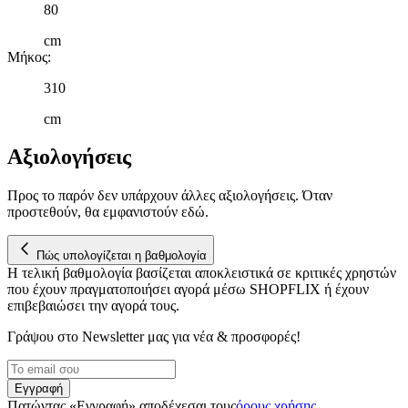
τοποθεσίας μας στους συνεργάτες μέσων κοινωνικής
80
δικτύωσης, διαφημίσεων και ανάλυσης.
cm
Μήκος
:
310
cm
Αξιολογήσεις
Προς το παρόν δεν υπάρχουν άλλες αξιολογήσεις. Όταν
προστεθούν, θα εμφανιστούν εδώ.
Πώς υπολογίζεται η βαθμολογία
Η τελική βαθμολογία βασίζεται αποκλειστικά σε κριτικές χρηστών
που έχουν πραγματοποιήσει αγορά μέσω SHOPFLIX ή έχουν
επιβεβαιώσει την αγορά τους.
Γράψου στο Νewsletter μας για νέα & προσφορές!
Εγγραφή
Πατώντας «Εγγραφή» αποδέχεσαι τους
όρους χρήσης