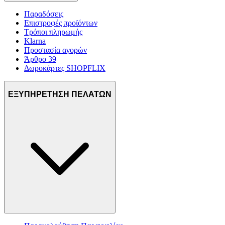
Παραδόσεις
Επιστροφές προϊόντων
Τρόποι πληρωμής
Klarna
Προστασία αγορών
Άρθρο 39
Δωροκάρτες SHOPFLIX
ΕΞΥΠΗΡΕΤΗΣΗ ΠΕΛΑΤΩΝ