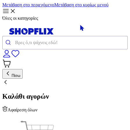
Μετάβαση στο περιεχόμενο
Μετάβαση στο κυρίως μενού
Όλες οι κατηγορίες
Πίσω
Καλάθι αγορών
Αφαίρεση όλων