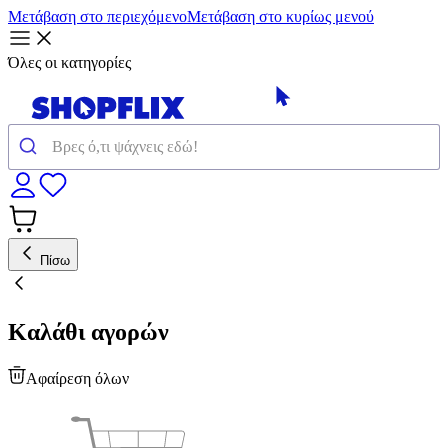
Μετάβαση στο περιεχόμενο
Μετάβαση στο κυρίως μενού
Όλες οι κατηγορίες
Πίσω
Καλάθι αγορών
Αφαίρεση όλων