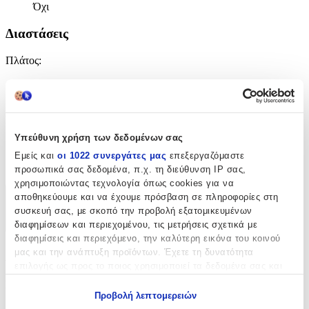
Όχι
Διαστάσεις
Πλάτος
:
120
cm
Μήκος
:
Υπεύθυνη χρήση των δεδομένων σας
170
Εμείς και
οι 1022 συνεργάτες μας
επεξεργαζόμαστε
cm
προσωπικά σας δεδομένα, π.χ. τη διεύθυνση IP σας,
χρησιμοποιώντας τεχνολογία όπως cookies για να
αποθηκεύουμε και να έχουμε πρόσβαση σε πληροφορίες στη
Χαρακτηριστικά
συσκευή σας, με σκοπό την προβολή εξατομικευμένων
διαφημίσεων και περιεχομένου, τις μετρήσεις σχετικά με
+
διαφημίσεις και περιεχόμενο, την καλύτερη εικόνα του κοινού
Χαρακτηριστικά
μας και την ανάπτυξη προϊόντων. Έχετε τη δυνατότητα
επιλογής ως προς το ποιος χρησιμοποιεί τα δεδομένα σας και
για ποιους σκοπούς.
Κατασκευαστής
:
Προβολή λεπτομερειών
SteweHome
Εάν μας επιτρέπετε, θα θέλαμε επίσης: