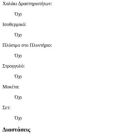
Χαλάκι Δραστηριοτήτων
:
πληροφορίες σχετικά με την από μέρους σας χρήση της
τοποθεσίας μας στους συνεργάτες μέσων κοινωνικής
Όχι
δικτύωσης, διαφημίσεων και ανάλυσης.
Ισοθερμικό
:
Όχι
Πλύσιμο στο Πλυντήριο
:
Όχι
Στρογγυλό
:
Όχι
Μοκέτα
:
Όχι
Σετ
:
Όχι
Διαστάσεις