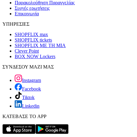
Παρακολούθηση Παραγγελίας
Συχνές ερωτήσεις
Επικοινωνία
ΥΠΗΡΕΣΙΕΣ
SHOPFLIX max
SHOPFLIX tickets
SHOPFLIX ΜΕ ΤΗ ΜΙΑ
Clever Point
BOX NOW Lockers
ΣΥΝΔΕΣΟΥ ΜΑΖΙ ΜΑΣ
Instagram
Facebook
Tiktok
Linkedin
ΚΑΤΕΒΑΣΕ ΤΟ APP