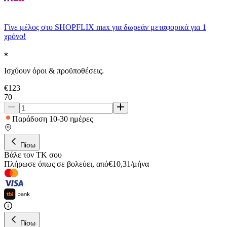
Γίνε μέλος στο SHOPFLIX max για δωρεάν μεταφορικά για 1
χρόνο!
Ισχύουν όροι & προϋποθέσεις.
€
123
70
Παράδοση 10-30 ημέρες
Πίσω
Βάλε τον ΤΚ σου
Πλήρωσε όπως σε βολεύει
,
από
€
10,31
/
μήνα
Πίσω