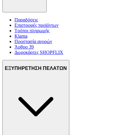
Παραδόσεις
Επιστροφές προϊόντων
Τρόποι πληρωμής
Klarna
Προστασία αγορών
Άρθρο 39
Δωροκάρτες SHOPFLIX
ΕΞΥΠΗΡΕΤΗΣΗ ΠΕΛΑΤΩΝ