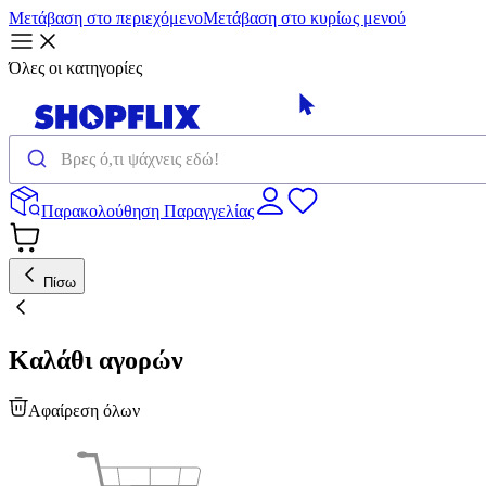
Μετάβαση στο περιεχόμενο
Μετάβαση στο κυρίως μενού
Όλες οι κατηγορίες
Παρακολούθηση Παραγγελίας
Πίσω
Καλάθι αγορών
Αφαίρεση όλων