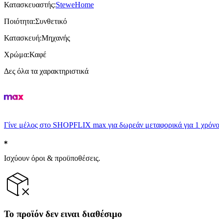
Κατασκευαστής
:
SteweHome
Ποιότητα
:
Συνθετικό
Κατασκευή
:
Μηχανής
Χρώμα
:
Καφέ
Δες όλα τα χαρακτηριστικά
Γίνε μέλος στο SHOPFLIX max για δωρεάν μεταφορικά για 1 χρόνο
Ισχύουν όροι & προϋποθέσεις.
Το προϊόν δεν ειναι διαθέσιμο