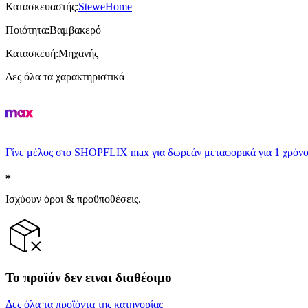
Κατασκευαστής
:
SteweHome
Ποιότητα
:
Βαμβακερό
Κατασκευή
:
Μηχανής
Δες όλα τα χαρακτηριστικά
Γίνε μέλος στο SHOPFLIX max για δωρεάν μεταφορικά για 1 χρόνο
Ισχύουν όροι & προϋποθέσεις.
Το προϊόν δεν ειναι διαθέσιμο
Δες όλα τα προϊόντα της κατηγορίας