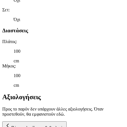
Όχι
διαφημίσεων και περιεχομένου, τις μετρήσεις σχετικά με
διαφημίσεις και περιεχόμενο, την καλύτερη εικόνα του κοινού
Σετ
:
μας και την ανάπτυξη προϊόντων. Επίσης, κοινοποιούμε
Όχι
πληροφορίες σχετικά με την από μέρους σας χρήση της
τοποθεσίας μας στους συνεργάτες μέσων κοινωνικής
Διαστάσεις
δικτύωσης, διαφημίσεων και ανάλυσης.
Πλάτος
:
100
cm
Μήκος
:
100
cm
Αξιολογήσεις
Προς το παρόν δεν υπάρχουν άλλες αξιολογήσεις. Όταν
προστεθούν, θα εμφανιστούν εδώ.