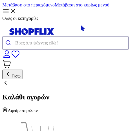
Μετάβαση στο περιεχόμενο
Μετάβαση στο κυρίως μενού
Όλες οι κατηγορίες
Πίσω
Καλάθι αγορών
Αφαίρεση όλων