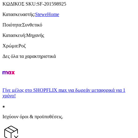
ΚΩΔΙΚΟΣ SKU
:
SF-201598925
Κατασκευαστής
:
SteweHome
Ποιότητα
:
Συνθετικό
Κατασκευή
:
Μηχανής
Χρώμα
:
Ροζ
Δες όλα τα χαρακτηριστικά
Γίνε μέλος στο SHOPFLIX max για δωρεάν μεταφορικά για 1
χρόνο!
Ισχύουν όροι & προϋποθέσεις.