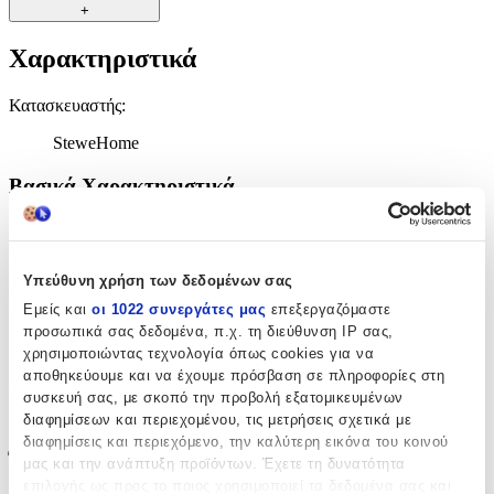
+
Χαρακτηριστικά
Κατασκευαστής
:
SteweHome
Βασικά Χαρακτηριστικά
Ποιότητα
:
Συνθετικό
Υπεύθυνη χρήση των δεδομένων σας
Κατασκευή
:
Εμείς και
οι 1022 συνεργάτες μας
επεξεργαζόμαστε
προσωπικά σας δεδομένα, π.χ. τη διεύθυνση IP σας,
Μηχανής
χρησιμοποιώντας τεχνολογία όπως cookies για να
αποθηκεύουμε και να έχουμε πρόσβαση σε πληροφορίες στη
Χρώμα
:
συσκευή σας, με σκοπό την προβολή εξατομικευμένων
Ροζ
διαφημίσεων και περιεχομένου, τις μετρήσεις σχετικά με
διαφημίσεις και περιεχόμενο, την καλύτερη εικόνα του κοινού
Έξτρα Χαρακτηριστικά
μας και την ανάπτυξη προϊόντων. Έχετε τη δυνατότητα
επιλογής ως προς το ποιος χρησιμοποιεί τα δεδομένα σας και