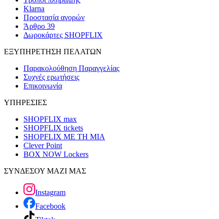
Klarna
Προστασία αγορών
Άρθρο 39
Δωροκάρτες SHOPFLIX
ΕΞΥΠΗΡΕΤΗΣΗ ΠΕΛΑΤΩΝ
Παρακολούθηση Παραγγελίας
Συχνές ερωτήσεις
Επικοινωνία
ΥΠΗΡΕΣΙΕΣ
SHOPFLIX max
SHOPFLIX tickets
SHOPFLIX ΜΕ ΤΗ ΜΙΑ
Clever Point
BOX NOW Lockers
ΣΥΝΔΕΣΟΥ ΜΑΖΙ ΜΑΣ
Instagram
Facebook