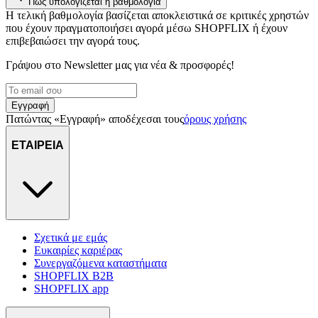
Πώς υπολογίζεται η βαθμολογία
Η τελική βαθμολογία βασίζεται αποκλειστικά σε κριτικές χρηστών
που έχουν πραγματοποιήσει αγορά μέσω SHOPFLIX ή έχουν
επιβεβαιώσει την αγορά τους.
Γράψου στο Νewsletter μας για νέα & προσφορές!
Εγγραφή
Πατώντας «Εγγραφή» αποδέχεσαι τους
όρους χρήσης
ΕΤΑΙΡΕΙΑ
Σχετικά με εμάς
Ευκαιρίες καριέρας
Συνεργαζόμενα καταστήματα
SHOPFLIX B2B
SHOPFLIX app