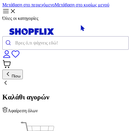
Μετάβαση στο περιεχόμενο
Μετάβαση στο κυρίως μενού
Όλες οι κατηγορίες
Πίσω
Καλάθι αγορών
Αφαίρεση όλων