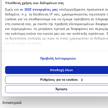
Υπεύθυνη χρήση των δεδομένων σας
Αμάνικα
:
Εμείς και
οι 1022 συνεργάτες μας
επεξεργαζόμαστε προσωπικά σ
Όχι
δεδομένα, π.χ. τη διεύθυνση IP σας, χρησιμοποιώντας τεχνολογία
cookies για να αποθηκεύουμε και να έχουμε πρόσβαση σε πληροφο
Μοντγκόμερι
:
στη συσκευή σας, με σκοπό την προβολή εξατομικευμένων διαφημί
Όχι
και περιεχομένου, τις μετρήσεις σχετικά με διαφημίσεις και περιεχό
την καλύτερη εικόνα του κοινού μας και την ανάπτυξη προϊόντων. 
Διπλής Όψης
:
τη δυνατότητα επιλογής ως προς το ποιος χρησιμοποιεί τα δεδομέν
και για ποιους σκοπούς.
Όχι
Εάν μας επιτρέπετε, θα θέλαμε επίσης:
με Επένδυση
:
Προβολή λεπτομερειών
Να συλλέξουμε πληροφορίες σχετικά με τη γεωγραφική σας
Όχι
τοποθεσία, οι οποίες μπορεί να είναι ακριβείς σε απόσταση με
μέτρων
Σκι/Χιόνι
:
Αποδοχή όλων
Να αναγνωρίσουμε τη συσκευή σας σαρώνοντας ενεργά για
συγκεκριμένα χαρακτηριστικά (δακτυλικό αποτύπωμα)
Ναι
Ρυθμίσεις για τα cookies
Μάθετε περισσότερα σχετικά με τον τρόπο επεξεργασίας των
Αδιάβροχα
:
προσωπικών σας δεδομένων και καθορίστε τις προτιμήσεις σας στη
Άρνηση
ενότητα “Λεπτομέρειες”
. Μπορείτε να αλλάξετε ή να ανακαλέσετε
Ναι
συγκατάθεσή σας ανά πάσα στιγμή από τη Δήλωση Cookies.
Αντιανεμικά
:
Χρησιμοποιούμε cookies ώστε η τοποθεσία μας να λειτουργεί σωστ