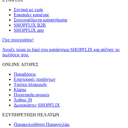
Σχετικά με εμάς
Ευκαιρίες καριέρας
Συνεργαζόμενα καταστήματα
SHOPFLIX B2B
SHOPFLIX app
Γίνε συνεργάτης!
Άνοιξε τώρα το δικό σου κατάστημα SHOPFLIX και αύξησε τις
πωλήσεις σου.
ONLINE ΑΓΟΡΕΣ
Παραδόσεις
Επιστροφές προϊόντων
Τρόποι πληρωμής
Klarna
Προστασία αγορών
Άρθρο 39
Δωροκάρτες SHOPFLIX
ΕΞΥΠΗΡΕΤΗΣΗ ΠΕΛΑΤΩΝ
Παρακολούθηση Παραγγελίας