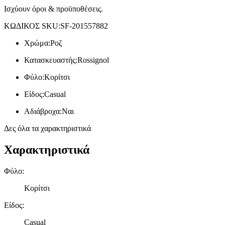
Ισχύουν όροι & προϋποθέσεις.
ΚΩΔΙΚΟΣ SKU
:
SF-201557882
Χρώμα
:
Ροζ
Κατασκευαστής
:
Rossignol
Φύλο
:
Κορίτσι
Είδος
:
Casual
Αδιάβροχα
:
Ναι
Δες όλα τα χαρακτηριστικά
Χαρακτηριστικά
Φύλο
:
Κορίτσι
Είδος
:
Casual