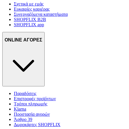
Σχετικά με εμάς
Ευκαιρίες καριέρας
Συνεργαζόμενα καταστήματα
SHOPFLIX B2B
SHOPFLIX app
ONLINE ΑΓΟΡΕΣ
Παραδόσεις
Επιστροφές προϊόντων
Τρόποι πληρωμής
Klarna
Προστασία αγορών
Άρθρο 39
Δωροκάρτες SHOPFLIX