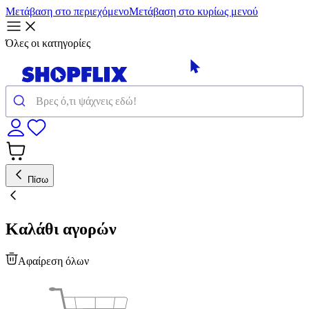
Μετάβαση στο περιεχόμενο
Μετάβαση στο κυρίως μενού
Όλες οι κατηγορίες
Πίσω
Καλάθι αγορών
Αφαίρεση όλων