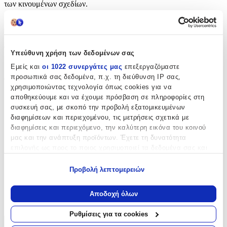
των κινουμένων σχεδίων.
Χαρακτηριστικά
Θέμα
:
Υπεύθυνη χρήση των δεδομένων σας
Κινούμενα Σχέδια
Εμείς και
οι 1022 συνεργάτες μας
επεξεργαζόμαστε
προσωπικά σας δεδομένα, π.χ. τη διεύθυνση IP σας,
Τύπος
:
χρησιμοποιώντας τεχνολογία όπως cookies για να
αποθηκεύουμε και να έχουμε πρόσβαση σε πληροφορίες στη
Μπρελόκ
συσκευή σας, με σκοπό την προβολή εξατομικευμένων
με Led
:
διαφημίσεων και περιεχομένου, τις μετρήσεις σχετικά με
διαφημίσεις και περιεχόμενο, την καλύτερη εικόνα του κοινού
Όχι
μας και την ανάπτυξη προϊόντων. Έχετε τη δυνατότητα
επιλογής ως προς το ποιος χρησιμοποιεί τα δεδομένα σας και
Χειροποίητο
:
για ποιους σκοπούς.
Όχι
Προβολή λεπτομερειών
Εάν μας επιτρέπετε, θα θέλαμε επίσης:
Κατασκευαστής
:
Να συλλέξουμε πληροφορίες σχετικά με τη γεωγραφική
Αποδοχή όλων
σας τοποθεσία, οι οποίες μπορεί να είναι ακριβείς σε
Distrineo
απόσταση μερικών μέτρων
Ρυθμίσεις για τα cookies
Να αναγνωρίσουμε τη συσκευή σας σαρώνοντας ενεργά