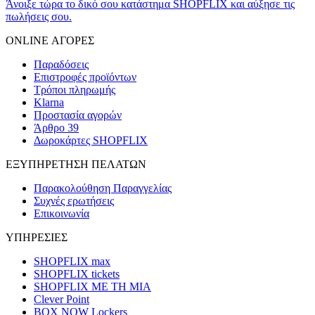
Άνοιξε τώρα το δικό σου κατάστημα SHOPFLIX και αύξησε τις
πωλήσεις σου.
ONLINE ΑΓΟΡΕΣ
Παραδόσεις
Επιστροφές προϊόντων
Τρόποι πληρωμής
Klarna
Προστασία αγορών
Άρθρο 39
Δωροκάρτες SHOPFLIX
ΕΞΥΠΗΡΕΤΗΣΗ ΠΕΛΑΤΩΝ
Παρακολούθηση Παραγγελίας
Συχνές ερωτήσεις
Επικοινωνία
ΥΠΗΡΕΣΙΕΣ
SHOPFLIX max
SHOPFLIX tickets
SHOPFLIX ΜΕ ΤΗ ΜΙΑ
Clever Point
BOX NOW Lockers