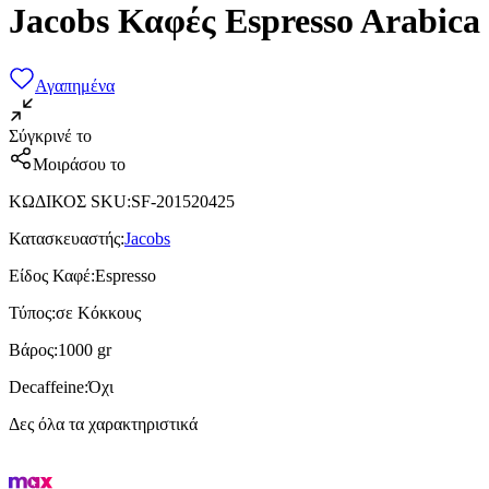
Jacobs Καφές Espresso Arabic
Αγαπημένα
Σύγκρινέ το
Μοιράσου το
ΚΩΔΙΚΟΣ SKU
:
SF-201520425
Κατασκευαστής
:
Jacobs
Είδος Καφέ
:
Espresso
Τύπος
:
σε Κόκκους
Βάρος
:
1000 gr
Decaffeine
:
Όχι
Δες όλα τα χαρακτηριστικά