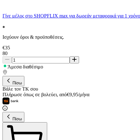
Γίνε μέλος στο SHOPFLIX max για δωρεάν μεταφορικά για 1 χρόνο
Ισχύουν όροι & προϋποθέσεις.
€
35
80
Άμεσα διαθέσιμο
Πίσω
Βάλε τον ΤΚ σου
Πλήρωσε όπως σε βολεύει
,
από
€
9,95
/
μήνα
Πίσω