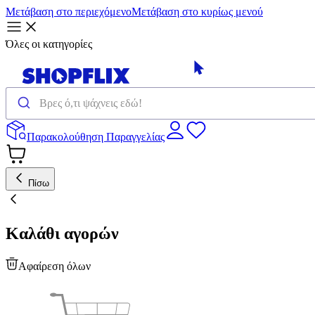
Μετάβαση στο περιεχόμενο
Μετάβαση στο κυρίως μενού
Όλες οι κατηγορίες
Παρακολούθηση Παραγγελίας
Πίσω
Καλάθι αγορών
Αφαίρεση όλων