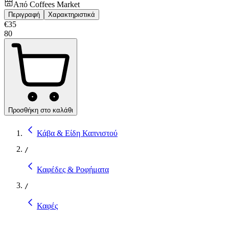
Από
Coffees Market
Περιγραφή
Χαρακτηριστικά
€
35
80
Προσθήκη στο καλάθι
Κάβα & Είδη Καπνιστού
/
Καφέδες & Ροφήματα
/
Καφές