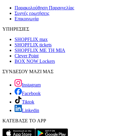
Παρακολούθηση Παραγγελίας
Συχνές ερωτήσεις
Επικοινωνία
ΥΠΗΡΕΣΙΕΣ
SHOPFLIX max
SHOPFLIX tickets
SHOPFLIX ΜΕ ΤΗ ΜΙΑ
Clever Point
BOX NOW Lockers
ΣΥΝΔΕΣΟΥ ΜΑΖΙ ΜΑΣ
Instagram
Facebook
Tiktok
Linkedin
ΚΑΤΕΒΑΣΕ ΤΟ APP