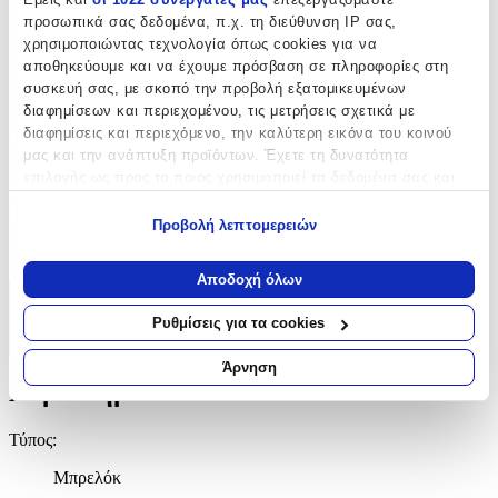
Μπρελόκ
προσωπικά σας δεδομένα, π.χ. τη διεύθυνση IP σας,
χρησιμοποιώντας τεχνολογία όπως cookies για να
με Led
:
αποθηκεύουμε και να έχουμε πρόσβαση σε πληροφορίες στη
συσκευή σας, με σκοπό την προβολή εξατομικευμένων
Όχι
διαφημίσεων και περιεχομένου, τις μετρήσεις σχετικά με
διαφημίσεις και περιεχόμενο, την καλύτερη εικόνα του κοινού
Χειροποίητο
:
μας και την ανάπτυξη προϊόντων. Έχετε τη δυνατότητα
Όχι
επιλογής ως προς το ποιος χρησιμοποιεί τα δεδομένα σας και
για ποιους σκοπούς.
Κατασκευαστής
:
Προβολή λεπτομερειών
Εάν μας επιτρέπετε, θα θέλαμε επίσης:
Metalmorphose
Να συλλέξουμε πληροφορίες σχετικά με τη γεωγραφική
Αποδοχή όλων
σας τοποθεσία, οι οποίες μπορεί να είναι ακριβείς σε
Χαρακτηριστικά
απόσταση μερικών μέτρων
Ρυθμίσεις για τα cookies
Να αναγνωρίσουμε τη συσκευή σας σαρώνοντας ενεργά
+
για συγκεκριμένα χαρακτηριστικά (δακτυλικό αποτύπωμα)
Άρνηση
Μάθετε περισσότερα σχετικά με τον τρόπο επεξεργασίας των
Χαρακτηριστικά
προσωπικών σας δεδομένων και καθορίστε τις προτιμήσεις σας
στην
ενότητα “Λεπτομέρειες”
. Μπορείτε να αλλάξετε ή να
Τύπος
:
ανακαλέσετε τη συγκατάθεσή σας ανά πάσα στιγμή από τη
Δήλωση Cookies.
Μπρελόκ