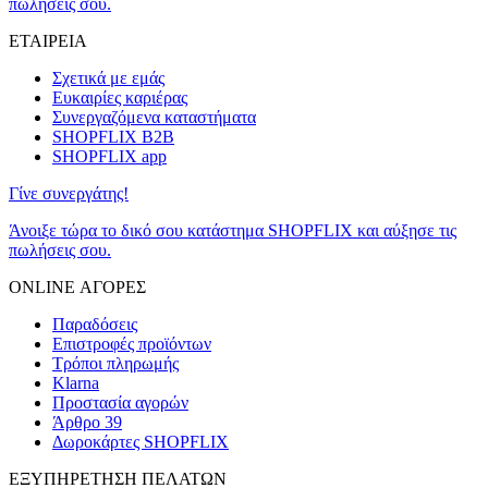
πωλήσεις σου.
ΕΤΑΙΡΕΙΑ
Σχετικά με εμάς
Ευκαιρίες καριέρας
Συνεργαζόμενα καταστήματα
SHOPFLIX B2B
SHOPFLIX app
Γίνε συνεργάτης!
Άνοιξε τώρα το δικό σου κατάστημα SHOPFLIX και αύξησε τις
πωλήσεις σου.
ONLINE ΑΓΟΡΕΣ
Παραδόσεις
Επιστροφές προϊόντων
Τρόποι πληρωμής
Klarna
Προστασία αγορών
Άρθρο 39
Δωροκάρτες SHOPFLIX
ΕΞΥΠΗΡΕΤΗΣΗ ΠΕΛΑΤΩΝ