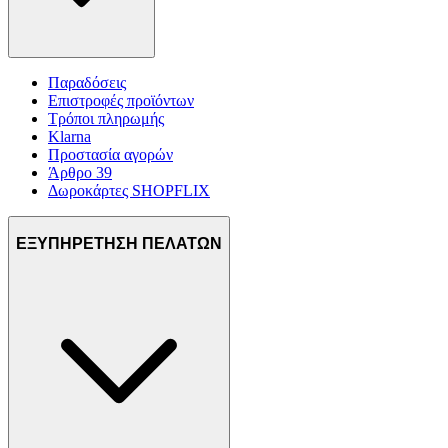
Παραδόσεις
Επιστροφές προϊόντων
Τρόποι πληρωμής
Klarna
Προστασία αγορών
Άρθρο 39
Δωροκάρτες SHOPFLIX
ΕΞΥΠΗΡΕΤΗΣΗ ΠΕΛΑΤΩΝ