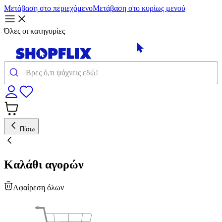
Μετάβαση στο περιεχόμενο
Μετάβαση στο κυρίως μενού
Όλες οι κατηγορίες
Πίσω
Καλάθι αγορών
Αφαίρεση όλων