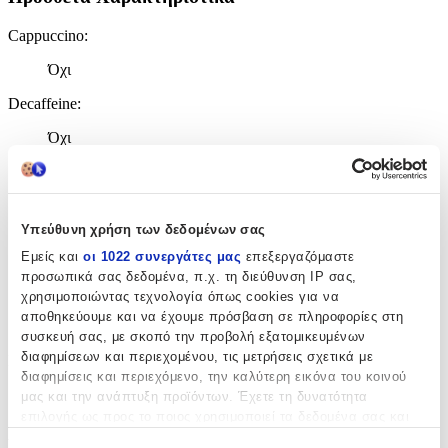
Cappuccino
:
Όχι
Decaffeine
:
Όχι
Single Origin
:
Όχι
Υπεύθυνη χρήση των δεδομένων σας
Εμείς και
οι 1022 συνεργάτες μας
επεξεργαζόμαστε
Πίσω
προσωπικά σας δεδομένα, π.χ. τη διεύθυνση IP σας,
χρησιμοποιώντας τεχνολογία όπως cookies για να
Ποικιλία καφέ που προέρχεται από
μία συγκεκριμένη
αποθηκεύουμε και να έχουμε πρόσβαση σε πληροφορίες στη
γεωγραφική περιοχή
.
συσκευή σας, με σκοπό την προβολή εξατομικευμένων
διαφημίσεων και περιεχομένου, τις μετρήσεις σχετικά με
Γεύση
:
διαφημίσεις και περιεχόμενο, την καλύτερη εικόνα του κοινού
Classic
μας και την ανάπτυξη προϊόντων. Έχετε τη δυνατότητα
επιλογής ως προς το ποιος χρησιμοποιεί τα δεδομένα σας και
Ποσότητα
για ποιους σκοπούς.