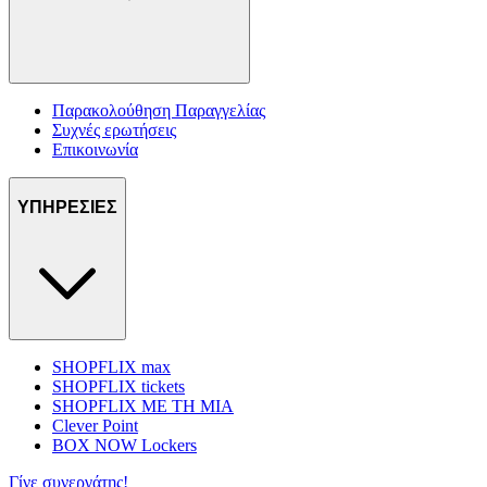
Παρακολούθηση Παραγγελίας
Συχνές ερωτήσεις
Επικοινωνία
ΥΠΗΡΕΣΙΕΣ
SHOPFLIX max
SHOPFLIX tickets
SHOPFLIX ΜΕ ΤΗ ΜΙΑ
Clever Point
BOX NOW Lockers
Γίνε συνεργάτης!