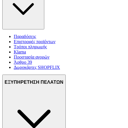
Παραδόσεις
Επιστροφές προϊόντων
Τρόποι πληρωμής
Klarna
Προστασία αγορών
Άρθρο 39
Δωροκάρτες SHOPFLIX
ΕΞΥΠΗΡΕΤΗΣΗ ΠΕΛΑΤΩΝ