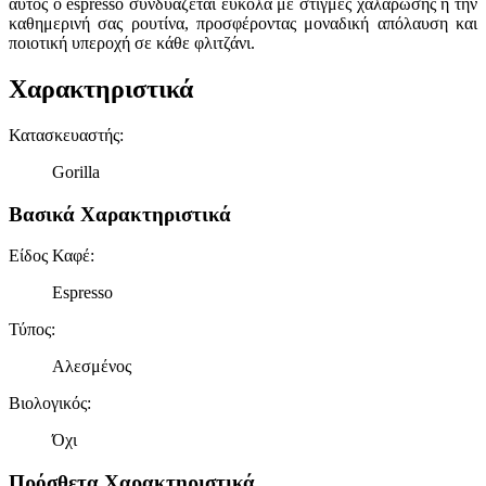
αυτός ο espresso συνδυάζεται εύκολα με στιγμές χαλάρωσης ή την
καθημερινή σας ρουτίνα, προσφέροντας μοναδική απόλαυση και
ποιοτική υπεροχή σε κάθε φλιτζάνι.
Χαρακτηριστικά
Κατασκευαστής
:
Gorilla
Βασικά Χαρακτηριστικά
Είδος Καφέ
:
Espresso
Τύπος
:
Αλεσμένος
Βιολογικός
:
Όχι
Πρόσθετα Χαρακτηριστικά