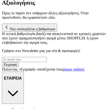
μας επεξεργαζόμαστε προσωπικά σας δεδομένα, π.χ. τη
Αξιολογήσεις
διεύθυνση IP σας, χρησιμοποιώντας τεχνολογία όπως cookies
για να αποθηκεύουμε και να έχουμε πρόσβαση σε πληροφορίες
Προς το παρόν δεν υπάρχουν άλλες αξιολογήσεις. Όταν
στη συσκευή σας, με σκοπό την προβολή εξατομικευμένων
προστεθούν, θα εμφανιστούν εδώ.
διαφημίσεων και περιεχομένου, τις μετρήσεις σχετικά με
διαφημίσεις και περιεχόμενο, την καλύτερη εικόνα του κοινού
Πώς υπολογίζεται η βαθμολογία
μας και την ανάπτυξη προϊόντων. Επίσης, κοινοποιούμε
Η τελική βαθμολογία βασίζεται αποκλειστικά σε κριτικές χρηστών
πληροφορίες σχετικά με την από μέρους σας χρήση της
που έχουν πραγματοποιήσει αγορά μέσω SHOPFLIX ή έχουν
τοποθεσίας μας στους συνεργάτες μέσων κοινωνικής
επιβεβαιώσει την αγορά τους.
δικτύωσης, διαφημίσεων και ανάλυσης.
Γράψου στο Νewsletter μας για νέα & προσφορές!
Εγγραφή
Πατώντας «Εγγραφή» αποδέχεσαι τους
όρους χρήσης
ΕΤΑΙΡΕΙΑ