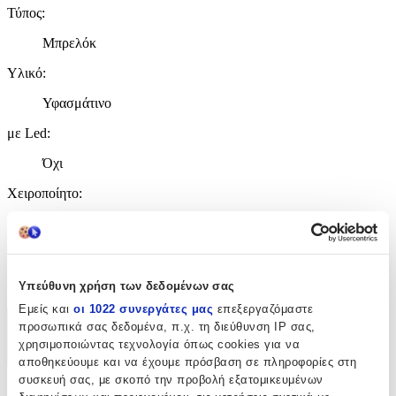
Τύπος
:
Μπρελόκ
Υλικό
:
Υφασμάτινο
με Led
:
Όχι
Χειροποίητο
:
Όχι
Κατασκευαστής
:
Sakami Merchandise
Υπεύθυνη χρήση των δεδομένων σας
Εμείς και
οι 1022 συνεργάτες μας
επεξεργαζόμαστε
προσωπικά σας δεδομένα, π.χ. τη διεύθυνση IP σας,
Χαρακτηριστικά
χρησιμοποιώντας τεχνολογία όπως cookies για να
+
αποθηκεύουμε και να έχουμε πρόσβαση σε πληροφορίες στη
συσκευή σας, με σκοπό την προβολή εξατομικευμένων