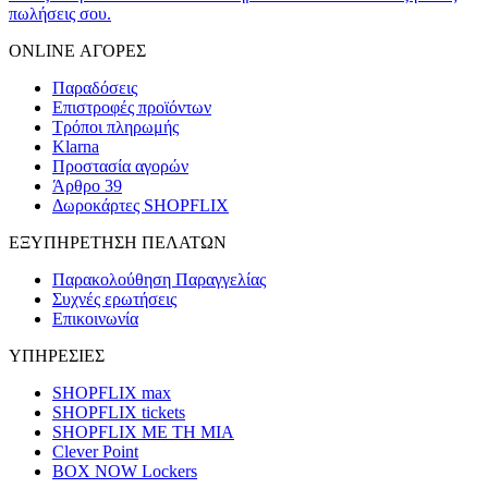
πωλήσεις σου.
ONLINE ΑΓΟΡΕΣ
Παραδόσεις
Επιστροφές προϊόντων
Τρόποι πληρωμής
Klarna
Προστασία αγορών
Άρθρο 39
Δωροκάρτες SHOPFLIX
ΕΞΥΠΗΡΕΤΗΣΗ ΠΕΛΑΤΩΝ
Παρακολούθηση Παραγγελίας
Συχνές ερωτήσεις
Επικοινωνία
ΥΠΗΡΕΣΙΕΣ
SHOPFLIX max
SHOPFLIX tickets
SHOPFLIX ΜΕ ΤΗ ΜΙΑ
Clever Point
BOX NOW Lockers