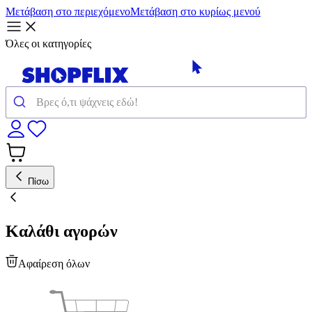
Μετάβαση στο περιεχόμενο
Μετάβαση στο κυρίως μενού
Όλες οι κατηγορίες
Πίσω
Καλάθι αγορών
Αφαίρεση όλων