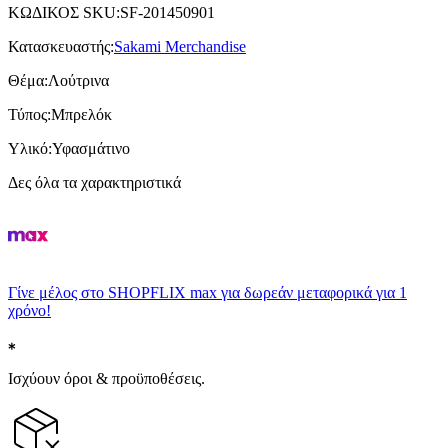
ΚΩΔΙΚΟΣ SKU
:
SF-201450901
Κατασκευαστής
:
Sakami Merchandise
Θέμα
:
Λούτρινα
Τύπος
:
Μπρελόκ
Υλικό
:
Υφασμάτινο
Δες όλα τα χαρακτηριστικά
Γίνε μέλος στο SHOPFLIX max για δωρεάν μεταφορικά για 1
χρόνο!
Ισχύουν όροι & προϋποθέσεις.