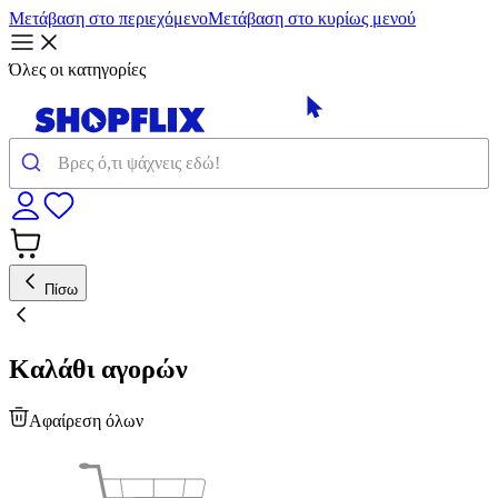
Μετάβαση στο περιεχόμενο
Μετάβαση στο κυρίως μενού
Όλες οι κατηγορίες
Πίσω
Καλάθι αγορών
Αφαίρεση όλων