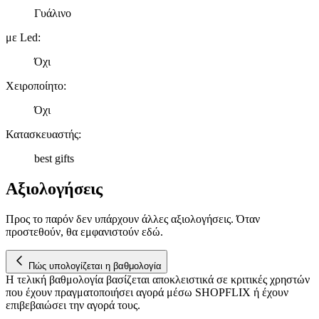
διαφημίσεις και περιεχόμενο, την καλύτερη εικόνα του κοινού
Γυάλινο
μας και την ανάπτυξη προϊόντων. Επίσης, κοινοποιούμε
πληροφορίες σχετικά με την από μέρους σας χρήση της
με Led
:
τοποθεσίας μας στους συνεργάτες μέσων κοινωνικής
δικτύωσης, διαφημίσεων και ανάλυσης.
Όχι
Χειροποίητο
:
Όχι
Κατασκευαστής
:
best gifts
Αξιολογήσεις
Προς το παρόν δεν υπάρχουν άλλες αξιολογήσεις. Όταν
προστεθούν, θα εμφανιστούν εδώ.
Πώς υπολογίζεται η βαθμολογία
Η τελική βαθμολογία βασίζεται αποκλειστικά σε κριτικές χρηστών
που έχουν πραγματοποιήσει αγορά μέσω SHOPFLIX ή έχουν
επιβεβαιώσει την αγορά τους.