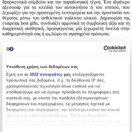
θρησκευτικά σύμβολα και την παραδοσιακή τέχνη. Ένα ιδιαίτερο
αξεσουάρ για τα κλειδιά του αυτοκινήτου ή του σπιτιού, που
ξεχωρίζει για την προσεγμένη λεπτομέρεια και την προστασία του
θέματος μέσω του ανθεκτικού γυάλινου υλικού. Δημιουργία της
εταιρείας best gifts, συνδυάζει αρμονικά τη συμβολική αξία και τη
διαχρονική αισθητική, προσφέροντας μία ξεχωριστή πινελιά στην
καθημερινότητά σας ή ως δώρο σε αγαπημένα πρόσωπα.
Χαρακτηριστικά
Θέμα
:
Υπεύθυνη χρήση των δεδομένων σας
Αυτοκίνητα
Εμείς και
οι 1022 συνεργάτες μας
επεξεργαζόμαστε
Τύπος
:
προσωπικά σας δεδομένα, π.χ. τη διεύθυνση IP σας,
χρησιμοποιώντας τεχνολογία όπως cookies για να
Μπρελόκ
αποθηκεύουμε και να έχουμε πρόσβαση σε πληροφορίες στη
συσκευή σας, με σκοπό την προβολή εξατομικευμένων
Υλικό
:
διαφημίσεων και περιεχομένου, τις μετρήσεις σχετικά με
Γυάλινο
διαφημίσεις και περιεχόμενο, την καλύτερη εικόνα του κοινού
μας και την ανάπτυξη προϊόντων. Έχετε τη δυνατότητα
με Led
:
επιλογής ως προς το ποιος χρησιμοποιεί τα δεδομένα σας και
για ποιους σκοπούς.
Όχι