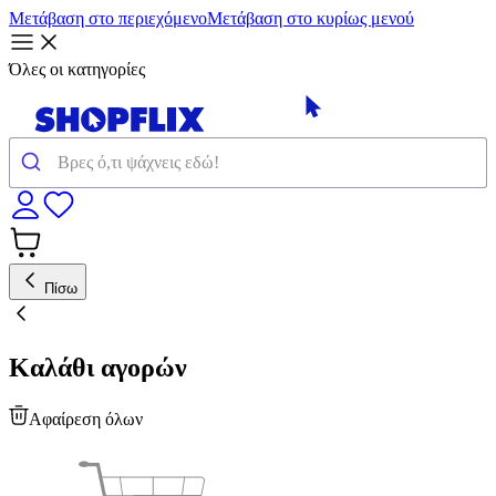
Μετάβαση στο περιεχόμενο
Μετάβαση στο κυρίως μενού
Όλες οι κατηγορίες
Πίσω
Καλάθι αγορών
Αφαίρεση όλων