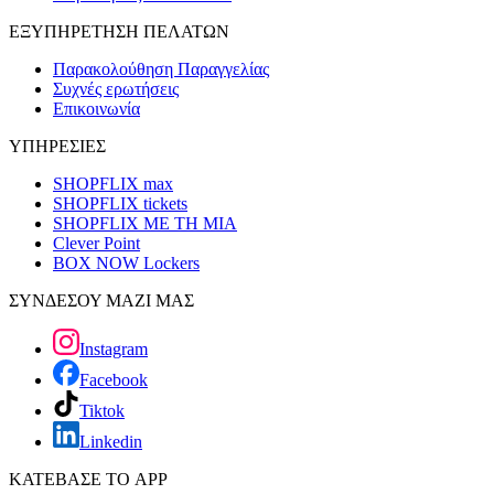
ΕΞΥΠΗΡΕΤΗΣΗ ΠΕΛΑΤΩΝ
Παρακολούθηση Παραγγελίας
Συχνές ερωτήσεις
Επικοινωνία
ΥΠΗΡΕΣΙΕΣ
SHOPFLIX max
SHOPFLIX tickets
SHOPFLIX ΜΕ ΤΗ ΜΙΑ
Clever Point
BOX NOW Lockers
ΣΥΝΔΕΣΟΥ ΜΑΖΙ ΜΑΣ
Instagram
Facebook
Tiktok
Linkedin
ΚΑΤΕΒΑΣΕ ΤΟ APP