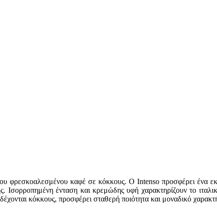
η του φρεσκοαλεσμένου καφέ σε κόκκους. Ο Intenso προσφέρει ένα εκ
ης. Ισορροπημένη ένταση και κρεμώδης υφή χαρακτηρίζουν το ιταλι
δέχονται κόκκους, προσφέρει σταθερή ποιότητα και μοναδικό χαρακτή