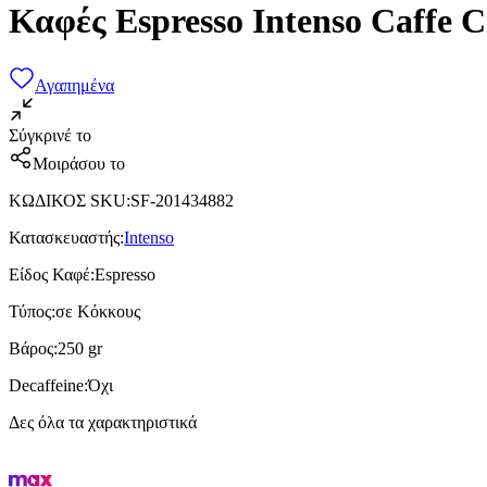
Καφές Espresso Intenso Caffe 
Αγαπημένα
Σύγκρινέ το
Μοιράσου το
ΚΩΔΙΚΟΣ SKU
:
SF-201434882
Κατασκευαστής
:
Intenso
Είδος Καφέ
:
Espresso
Τύπος
:
σε Κόκκους
Βάρος
:
250 gr
Decaffeine
:
Όχι
Δες όλα τα χαρακτηριστικά