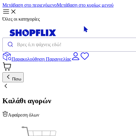
Μετάβαση στο περιεχόμενο
Μετάβαση στο κυρίως μενού
Όλες οι κατηγορίες
Παρακολούθηση Παραγγελίας
Πίσω
Καλάθι αγορών
Αφαίρεση όλων