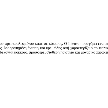
η του φρεσκοαλεσμένου καφέ σε κόκκους. Ο Intenso προσφέρει ένα εκ
ης. Ισορροπημένη ένταση και κρεμώδης υφή χαρακτηρίζουν το ιταλι
δέχονται κόκκους, προσφέρει σταθερή ποιότητα και μοναδικό χαρακτή