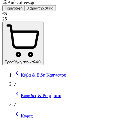
Από
coffees.gr
Περιγραφή
Χαρακτηριστικά
€
5
25
Προσθήκη στο καλάθι
Κάβα & Είδη Καπνιστού
/
Καφέδες & Ροφήματα
/
Καφές