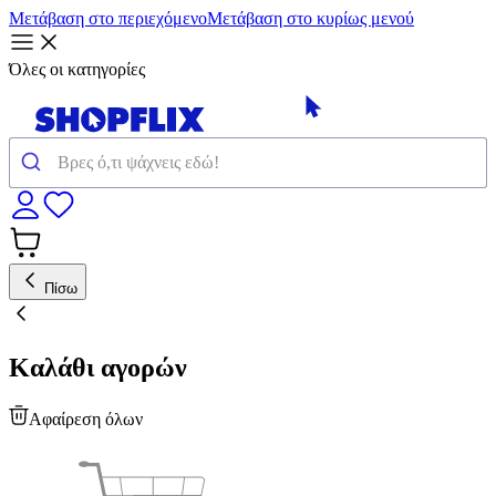
Μετάβαση στο περιεχόμενο
Μετάβαση στο κυρίως μενού
Όλες οι κατηγορίες
Πίσω
Καλάθι αγορών
Αφαίρεση όλων