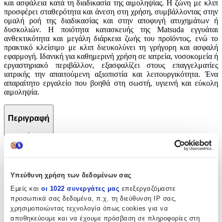
και ασφάλεια κατά τη διαδικασία της αιμοληψίας. Η ζώνη με κλιπ
προσφέρει σταθερότητα και άνεση στη χρήση, συμβάλλοντας στην
ομαλή ροή της διαδικασίας και στην αποφυγή ατυχημάτων ή
δυσκολιών. Η ποιότητα κατασκευής της Matsuda εγγυάται
ανθεκτικότητα και μεγάλη διάρκεια ζωής του προϊόντος, ενώ το
πρακτικό κλείσιμο με κλιπ διευκολύνει τη γρήγορη και ασφαλή
εφαρμογή. Ιδανική για καθημερινή χρήση σε ιατρεία, νοσοκομεία ή
εργαστηριακό περιβάλλον, εξασφαλίζει στους επαγγελματίες
ιατρικής την απαιτούμενη αξιοπιστία και λειτουργικότητα. Ένα
απαραίτητο εργαλείο που βοηθά στη σωστή, υγιεινή και εύκολη
αιμοληψία.
Περιγραφή
+
Περιγραφή
Υπεύθυνη χρήση των δεδομένων σας
Με λίγα λόγια...
Εμείς και
οι 1022 συνεργάτες μας
επεξεργαζόμαστε
προσωπικά σας δεδομένα, π.χ. τη διεύθυνση IP σας,
Αξιόπιστη επιλογή για επαγγελματίες υγείας που επιζητούν ευκολία
χρησιμοποιώντας τεχνολογία όπως cookies για να
και ασφάλεια κατά τη διαδικασία της αιμοληψίας. Η ζώνη με κλιπ
προσφέρει σταθερότητα και άνεση στη χρήση, συμβάλλοντας στην
αποθηκεύουμε και να έχουμε πρόσβαση σε πληροφορίες στη