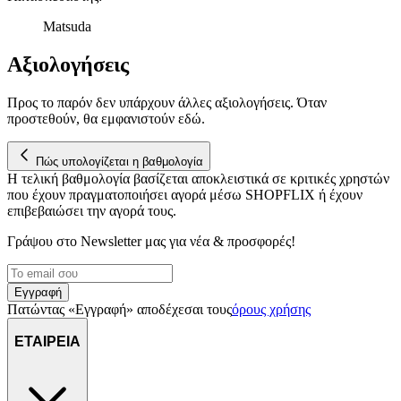
αναλύουμε την κυκλοφορία μας. Εμείς και οι 1022 συνεργάτες
Matsuda
μας επεξεργαζόμαστε προσωπικά σας δεδομένα, π.χ. τη
διεύθυνση IP σας, χρησιμοποιώντας τεχνολογία όπως cookies
Αξιολογήσεις
για να αποθηκεύουμε και να έχουμε πρόσβαση σε πληροφορίες
στη συσκευή σας, με σκοπό την προβολή εξατομικευμένων
διαφημίσεων και περιεχομένου, τις μετρήσεις σχετικά με
Προς το παρόν δεν υπάρχουν άλλες αξιολογήσεις. Όταν
διαφημίσεις και περιεχόμενο, την καλύτερη εικόνα του κοινού
προστεθούν, θα εμφανιστούν εδώ.
μας και την ανάπτυξη προϊόντων. Επίσης, κοινοποιούμε
πληροφορίες σχετικά με την από μέρους σας χρήση της
Πώς υπολογίζεται η βαθμολογία
τοποθεσίας μας στους συνεργάτες μέσων κοινωνικής
Η τελική βαθμολογία βασίζεται αποκλειστικά σε κριτικές χρηστών
δικτύωσης, διαφημίσεων και ανάλυσης.
που έχουν πραγματοποιήσει αγορά μέσω SHOPFLIX ή έχουν
επιβεβαιώσει την αγορά τους.
Γράψου στο Νewsletter μας για νέα & προσφορές!
Εγγραφή
Πατώντας «Εγγραφή» αποδέχεσαι τους
όρους χρήσης
ΕΤΑΙΡΕΙΑ