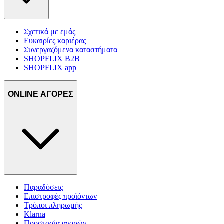
Σχετικά με εμάς
Ευκαιρίες καριέρας
Συνεργαζόμενα καταστήματα
SHOPFLIX B2B
SHOPFLIX app
ONLINE ΑΓΟΡΕΣ
Παραδόσεις
Επιστροφές προϊόντων
Τρόποι πληρωμής
Klarna
Προστασία αγορών