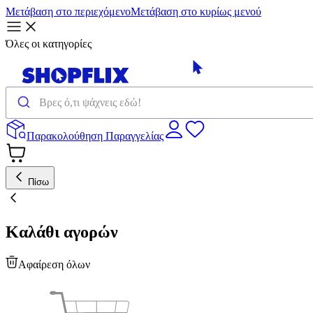
Μετάβαση στο περιεχόμενο
Μετάβαση στο κυρίως μενού
Όλες οι κατηγορίες
Παρακολούθηση Παραγγελίας
Πίσω
Καλάθι αγορών
Αφαίρεση όλων