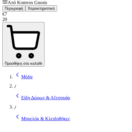
Από
Komvos Gnosis
Περιγραφή
Χαρακτηριστικά
€
7
20
Προσθήκη στο καλάθι
Μόδα
/
Είδη Δώρων & Αξεσουάρ
/
Μπρελόκ & Κλειδοθήκες