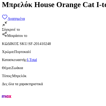
Μπρελόκ House Orange Cat I-to
Αγαπημένα
Σύγκρινέ το
Μοιράσου το
ΚΩΔΙΚΟΣ SKU
:
SF-201410248
Χρώμα
:
Πορτοκαλί
Κατασκευαστής
:
I-Total
Θέμα
:
Ζωάκια
Τύπος
:
Μπρελόκ
Δες όλα τα χαρακτηριστικά