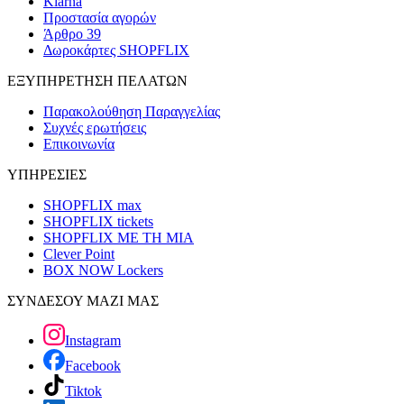
Klarna
Προστασία αγορών
Άρθρο 39
Δωροκάρτες SHOPFLIX
ΕΞΥΠΗΡΕΤΗΣΗ ΠΕΛΑΤΩΝ
Παρακολούθηση Παραγγελίας
Συχνές ερωτήσεις
Επικοινωνία
ΥΠΗΡΕΣΙΕΣ
SHOPFLIX max
SHOPFLIX tickets
SHOPFLIX ΜΕ ΤΗ ΜΙΑ
Clever Point
BOX NOW Lockers
ΣΥΝΔΕΣΟΥ ΜΑΖΙ ΜΑΣ
Instagram
Facebook
Tiktok