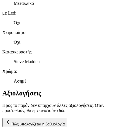
Μεταλλικό
διαφημίσεων και περιεχομένου, τις μετρήσεις σχετικά με
διαφημίσεις και περιεχόμενο, την καλύτερη εικόνα του κοινού
με Led
:
μας και την ανάπτυξη προϊόντων. Επίσης, κοινοποιούμε
πληροφορίες σχετικά με την από μέρους σας χρήση της
Όχι
τοποθεσίας μας στους συνεργάτες μέσων κοινωνικής
Χειροποίητο
:
δικτύωσης, διαφημίσεων και ανάλυσης.
Όχι
Κατασκευαστής
:
Steve Madden
Χρώμα
:
Ασημί
Αξιολογήσεις
Προς το παρόν δεν υπάρχουν άλλες αξιολογήσεις. Όταν
προστεθούν, θα εμφανιστούν εδώ.
Πώς υπολογίζεται η βαθμολογία