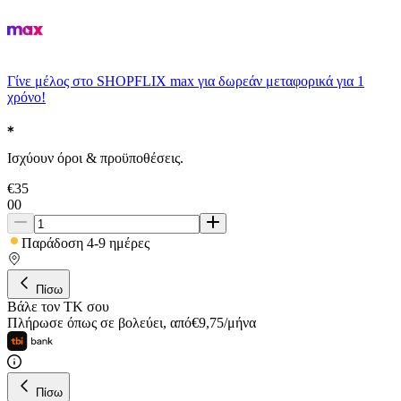
Γίνε μέλος στο SHOPFLIX max για δωρεάν μεταφορικά για 1
χρόνο!
Ισχύουν όροι & προϋποθέσεις.
€
35
00
Παράδοση 4-9 ημέρες
Πίσω
Βάλε τον ΤΚ σου
Πλήρωσε όπως σε βολεύει
,
από
€
9,75
/
μήνα
Πίσω