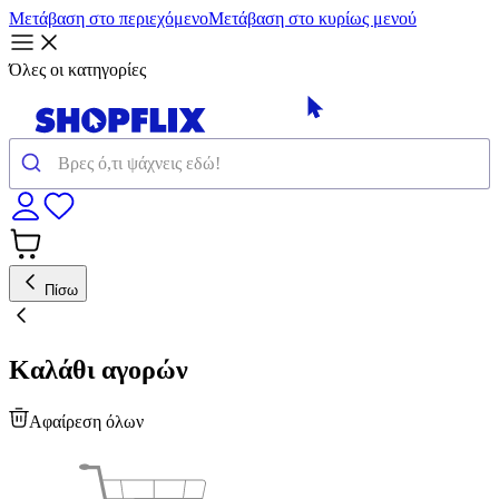
Μετάβαση στο περιεχόμενο
Μετάβαση στο κυρίως μενού
Όλες οι κατηγορίες
Πίσω
Καλάθι αγορών
Αφαίρεση όλων