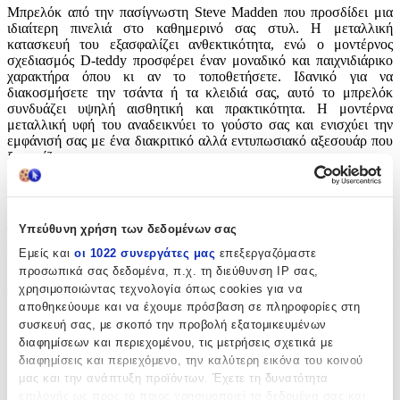
Μπρελόκ από την πασίγνωστη Steve Madden που προσδίδει μια
ιδιαίτερη πινελιά στο καθημερινό σας στυλ. Η μεταλλική
κατασκευή του εξασφαλίζει ανθεκτικότητα, ενώ ο μοντέρνος
σχεδιασμός D-teddy προσφέρει έναν μοναδικό και παιχνιδιάρικο
χαρακτήρα όπου κι αν το τοποθετήσετε. Ιδανικό για να
διακοσμήσετε την τσάντα ή τα κλειδιά σας, αυτό το μπρελόκ
συνδυάζει υψηλή αισθητική και πρακτικότητα. Η μοντέρνα
μεταλλική υφή του αναδεικνύει το γούστο σας και ενισχύει την
εμφάνισή σας με ένα διακριτικό αλλά εντυπωσιακό αξεσουάρ που
ξεχωρίζει.
Χαρακτηριστικά
Υπεύθυνη χρήση των δεδομένων σας
Τύπος
:
Εμείς και
οι 1022 συνεργάτες μας
επεξεργαζόμαστε
Μπρελόκ
προσωπικά σας δεδομένα, π.χ. τη διεύθυνση IP σας,
χρησιμοποιώντας τεχνολογία όπως cookies για να
Υλικό
:
αποθηκεύουμε και να έχουμε πρόσβαση σε πληροφορίες στη
Μεταλλικό
συσκευή σας, με σκοπό την προβολή εξατομικευμένων
διαφημίσεων και περιεχομένου, τις μετρήσεις σχετικά με
με Led
:
διαφημίσεις και περιεχόμενο, την καλύτερη εικόνα του κοινού
μας και την ανάπτυξη προϊόντων. Έχετε τη δυνατότητα
Όχι
επιλογής ως προς το ποιος χρησιμοποιεί τα δεδομένα σας και