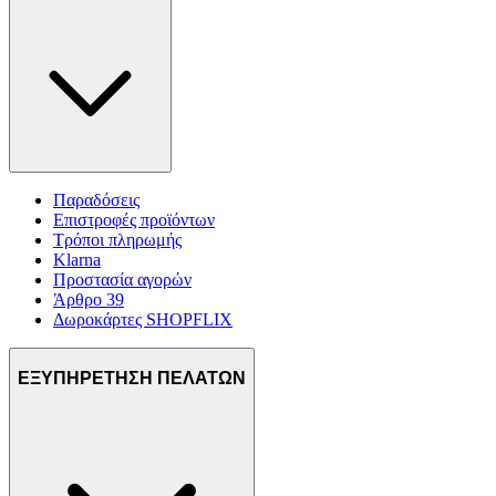
Παραδόσεις
Επιστροφές προϊόντων
Τρόποι πληρωμής
Klarna
Προστασία αγορών
Άρθρο 39
Δωροκάρτες SHOPFLIX
ΕΞΥΠΗΡΕΤΗΣΗ ΠΕΛΑΤΩΝ