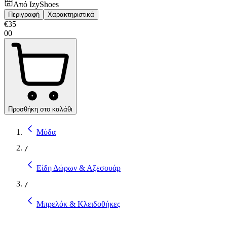
Από
IzyShoes
Περιγραφή
Χαρακτηριστικά
€
35
00
Προσθήκη στο καλάθι
Μόδα
/
Είδη Δώρων & Αξεσουάρ
/
Μπρελόκ & Κλειδοθήκες