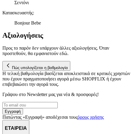
παρέχουμε λειτουργίες μέσων κοινωνικής δικτύωσης και να
Σεντόνι
αναλύουμε την κυκλοφορία μας. Εμείς και οι 1022 συνεργάτες
Κατασκευαστής
:
μας επεξεργαζόμαστε προσωπικά σας δεδομένα, π.χ. τη
διεύθυνση IP σας, χρησιμοποιώντας τεχνολογία όπως cookies
Bonjour Bebe
για να αποθηκεύουμε και να έχουμε πρόσβαση σε πληροφορίες
στη συσκευή σας, με σκοπό την προβολή εξατομικευμένων
Αξιολογήσεις
διαφημίσεων και περιεχομένου, τις μετρήσεις σχετικά με
διαφημίσεις και περιεχόμενο, την καλύτερη εικόνα του κοινού
Προς το παρόν δεν υπάρχουν άλλες αξιολογήσεις. Όταν
μας και την ανάπτυξη προϊόντων. Επίσης, κοινοποιούμε
προστεθούν, θα εμφανιστούν εδώ.
πληροφορίες σχετικά με την από μέρους σας χρήση της
τοποθεσίας μας στους συνεργάτες μέσων κοινωνικής
δικτύωσης, διαφημίσεων και ανάλυσης.
Πώς υπολογίζεται η βαθμολογία
Η τελική βαθμολογία βασίζεται αποκλειστικά σε κριτικές χρηστών
που έχουν πραγματοποιήσει αγορά μέσω SHOPFLIX ή έχουν
επιβεβαιώσει την αγορά τους.
Γράψου στο Νewsletter μας για νέα & προσφορές!
Εγγραφή
Πατώντας «Εγγραφή» αποδέχεσαι τους
όρους χρήσης
ΕΤΑΙΡΕΙΑ