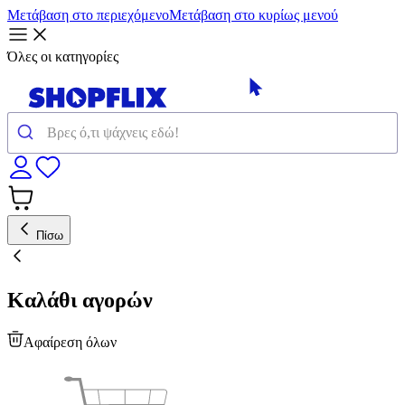
Μετάβαση στο περιεχόμενο
Μετάβαση στο κυρίως μενού
Όλες οι κατηγορίες
Πίσω
Καλάθι αγορών
Αφαίρεση όλων