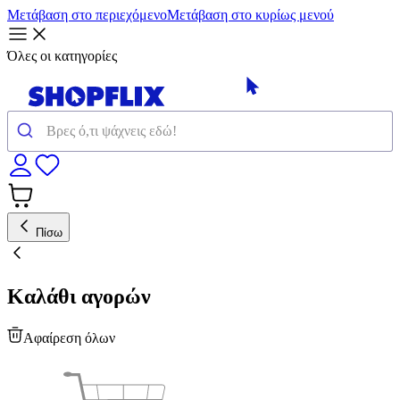
Μετάβαση στο περιεχόμενο
Μετάβαση στο κυρίως μενού
Όλες οι κατηγορίες
Πίσω
Καλάθι αγορών
Αφαίρεση όλων