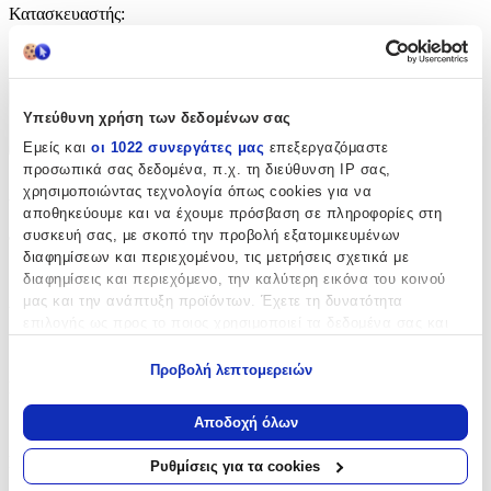
Κατασκευαστής
:
Bonjour Bebe
Χαρακτηριστικά
Υπεύθυνη χρήση των δεδομένων σας
+
Εμείς και
οι 1022 συνεργάτες μας
επεξεργαζόμαστε
προσωπικά σας δεδομένα, π.χ. τη διεύθυνση IP σας,
Χαρακτηριστικά
χρησιμοποιώντας τεχνολογία όπως cookies για να
αποθηκεύουμε και να έχουμε πρόσβαση σε πληροφορίες στη
συσκευή σας, με σκοπό την προβολή εξατομικευμένων
Φύλο
:
διαφημίσεων και περιεχομένου, τις μετρήσεις σχετικά με
Αγόρι
διαφημίσεις και περιεχόμενο, την καλύτερη εικόνα του κοινού
μας και την ανάπτυξη προϊόντων. Έχετε τη δυνατότητα
Υλικό
:
επιλογής ως προς το ποιος χρησιμοποιεί τα δεδομένα σας και
για ποιους σκοπούς.
Χαρτόνι
Προβολή λεπτομερειών
Είδος
:
Εάν μας επιτρέπετε, θα θέλαμε επίσης:
Να συλλέξουμε πληροφορίες σχετικά με τη γεωγραφική
Αποδοχή όλων
Βιβλίο Ευχών
σας τοποθεσία, οι οποίες μπορεί να είναι ακριβείς σε
απόσταση μερικών μέτρων
Κατασκευαστής
:
Ρυθμίσεις για τα cookies
Να αναγνωρίσουμε τη συσκευή σας σαρώνοντας ενεργά