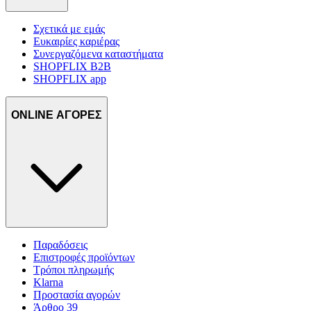
Σχετικά με εμάς
Ευκαιρίες καριέρας
Συνεργαζόμενα καταστήματα
SHOPFLIX B2B
SHOPFLIX app
ONLINE ΑΓΟΡΕΣ
Παραδόσεις
Επιστροφές προϊόντων
Τρόποι πληρωμής
Klarna
Προστασία αγορών
Άρθρο 39