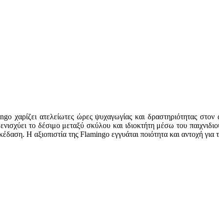
amingo χαρίζει ατελείωτες ώρες ψυχαγωγίας και δραστηριότητας στο
νισχύει το δέσιμο μεταξύ σκύλου και ιδιοκτήτη μέσω του παιχνιδι
ασκέδαση. Η αξιοπιστία της Flamingo εγγυάται ποιότητα και αντοχή γι