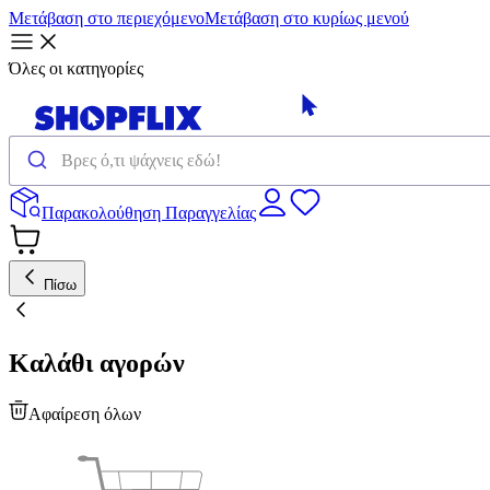
Μετάβαση στο περιεχόμενο
Μετάβαση στο κυρίως μενού
Όλες οι κατηγορίες
Παρακολούθηση Παραγγελίας
Πίσω
Καλάθι αγορών
Αφαίρεση όλων