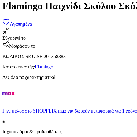
Flamingo Παιχνίδι Σκύλου Σκύ
Αγαπημένα
Σύγκρινέ το
Μοιράσου το
ΚΩΔΙΚΟΣ SKU
:
SF-201358383
Κατασκευαστής
:
Flamingo
Δες όλα τα χαρακτηριστικά
Γίνε μέλος στο SHOPFLIX max για δωρεάν μεταφορικά για 1 χρόνο
Ισχύουν όροι & προϋποθέσεις.