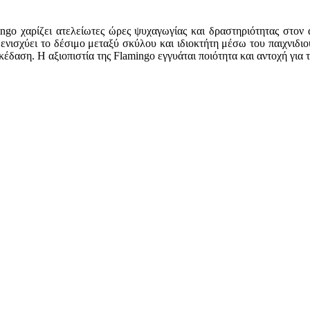
amingo χαρίζει ατελείωτες ώρες ψυχαγωγίας και δραστηριότητας στο
νισχύει το δέσιμο μεταξύ σκύλου και ιδιοκτήτη μέσω του παιχνιδι
ασκέδαση. Η αξιοπιστία της Flamingo εγγυάται ποιότητα και αντοχή γι