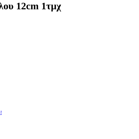
λου 12cm 1τμχ
!