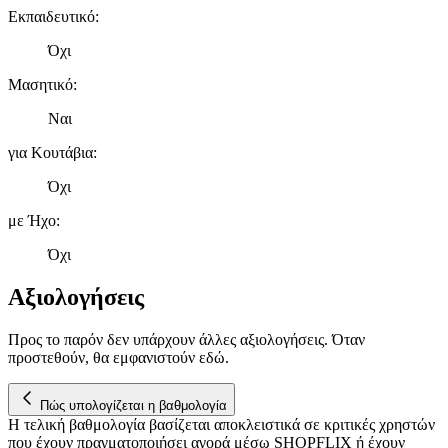
διαφημίσεις και περιεχόμενο, την καλύτερη εικόνα του κοινού
Εκπαιδευτικό
:
μας και την ανάπτυξη προϊόντων. Επίσης, κοινοποιούμε
πληροφορίες σχετικά με την από μέρους σας χρήση της
Όχι
τοποθεσίας μας στους συνεργάτες μέσων κοινωνικής
Μασητικό
:
δικτύωσης, διαφημίσεων και ανάλυσης.
Ναι
για Κουτάβια
:
Όχι
με Ήχο
:
Όχι
Αξιολογήσεις
Προς το παρόν δεν υπάρχουν άλλες αξιολογήσεις. Όταν
προστεθούν, θα εμφανιστούν εδώ.
Πώς υπολογίζεται η βαθμολογία
Η τελική βαθμολογία βασίζεται αποκλειστικά σε κριτικές χρηστών
που έχουν πραγματοποιήσει αγορά μέσω SHOPFLIX ή έχουν