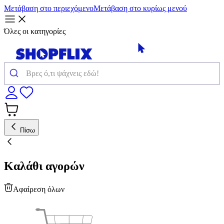
Μετάβαση στο περιεχόμενο
Μετάβαση στο κυρίως μενού
Όλες οι κατηγορίες
Πίσω
Καλάθι αγορών
Αφαίρεση όλων