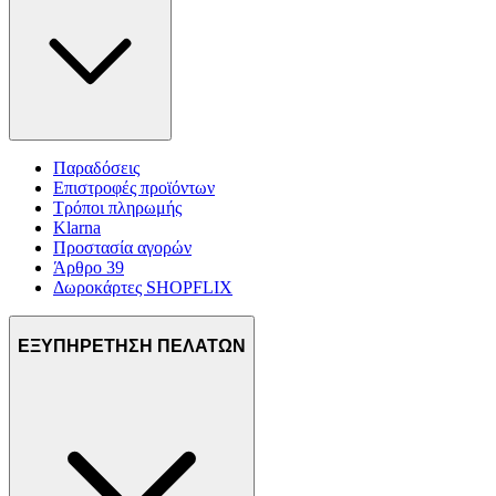
Παραδόσεις
Επιστροφές προϊόντων
Τρόποι πληρωμής
Klarna
Προστασία αγορών
Άρθρο 39
Δωροκάρτες SHOPFLIX
ΕΞΥΠΗΡΕΤΗΣΗ ΠΕΛΑΤΩΝ