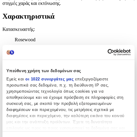
στιγμές χαράς και εκτόνωσης.
Χαρακτηριστικά
Κατασκευαστής
:
Rosewood
Είδος
:
Μπάλα
Χρώμα
:
Υπεύθυνη χρήση των δεδομένων σας
Εμείς και
οι 1022 συνεργάτες μας
επεξεργαζόμαστε
Μπλε
προσωπικά σας δεδομένα, π.χ. τη διεύθυνση IP σας,
χρησιμοποιώντας τεχνολογία όπως cookies για να
Εκπαιδευτικό
:
αποθηκεύουμε και να έχουμε πρόσβαση σε πληροφορίες στη
Όχι
συσκευή σας, με σκοπό την προβολή εξατομικευμένων
διαφημίσεων και περιεχομένου, τις μετρήσεις σχετικά με
Μασητικό
:
διαφημίσεις και περιεχόμενο, την καλύτερη εικόνα του κοινού
μας και την ανάπτυξη προϊόντων. Έχετε τη δυνατότητα
Ναι
επιλογής ως προς το ποιος χρησιμοποιεί τα δεδομένα σας και
για Κουτάβια
:
για ποιους σκοπούς.