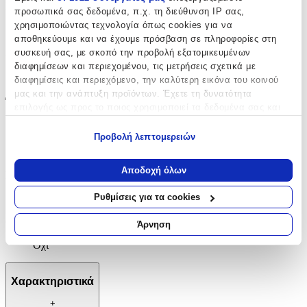
Επιχρυσωμένα
:
προσωπικά σας δεδομένα, π.χ. τη διεύθυνση IP σας,
χρησιμοποιώντας τεχνολογία όπως cookies για να
Όχι
αποθηκεύουμε και να έχουμε πρόσβαση σε πληροφορίες στη
Σετ
:
συσκευή σας, με σκοπό την προβολή εξατομικευμένων
διαφημίσεων και περιεχομένου, τις μετρήσεις σχετικά με
Όχι
διαφημίσεις και περιεχόμενο, την καλύτερη εικόνα του κοινού
μας και την ανάπτυξη προϊόντων. Έχετε τη δυνατότητα
Έξτρα Χαρακτηριστικά
επιλογής ως προς το ποιος χρησιμοποιεί τα δεδομένα σας και
για ποιους σκοπούς.
Νυφικά
:
Προβολή λεπτομερειών
Εάν μας επιτρέπετε, θα θέλαμε επίσης:
Όχι
Να συλλέξουμε πληροφορίες σχετικά με τη γεωγραφική
Αποδοχή όλων
Σχέδιο
:
σας τοποθεσία, οι οποίες μπορεί να είναι ακριβείς σε
απόσταση μερικών μέτρων
Ρυθμίσεις για τα cookies
Με Πέτρες
Να αναγνωρίσουμε τη συσκευή σας σαρώνοντας ενεργά
για συγκεκριμένα χαρακτηριστικά (δακτυλικό αποτύπωμα)
Clip
:
Άρνηση
Μάθετε περισσότερα σχετικά με τον τρόπο επεξεργασίας των
Όχι
προσωπικών σας δεδομένων και καθορίστε τις προτιμήσεις σας
στην
ενότητα “Λεπτομέρειες”
. Μπορείτε να αλλάξετε ή να
ανακαλέσετε τη συγκατάθεσή σας ανά πάσα στιγμή από τη
Χαρακτηριστικά
Δήλωση Cookies.
+