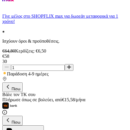
Γίνε μέλος στο SHOPFLIX max για δωρεάν μεταφορικά για 1
χρόνο!
Ισχύουν όροι & προϋποθέσεις.
€
64,80
Κερδίζεις
: €
6,50
€
58
30
Παράδοση 4-9 ημέρες
Πίσω
Βάλε τον ΤΚ σου
Πλήρωσε όπως σε βολεύει
,
από
€
15,58
/
μήνα
Πίσω