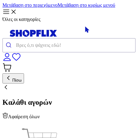
Μετάβαση στο περιεχόμενο
Μετάβαση στο κυρίως μενού
Όλες οι κατηγορίες
Πίσω
Καλάθι αγορών
Αφαίρεση όλων