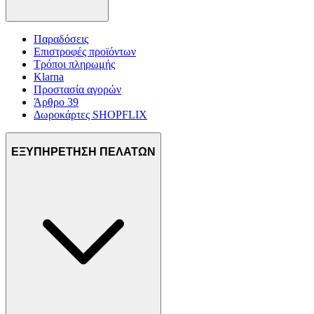
Παραδόσεις
Επιστροφές προϊόντων
Τρόποι πληρωμής
Klarna
Προστασία αγορών
Άρθρο 39
Δωροκάρτες SHOPFLIX
ΕΞΥΠΗΡΕΤΗΣΗ ΠΕΛΑΤΩΝ