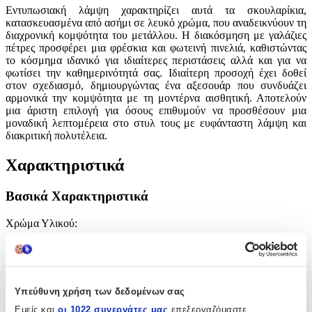
Εντυπωσιακή λάμψη χαρακτηρίζει αυτά τα σκουλαρίκια,
κατασκευασμένα από ασήμι σε λευκό χρώμα, που αναδεικνύουν τη
διαχρονική κομψότητα του μετάλλου. Η διακόσμηση με γαλάζιες
πέτρες προσφέρει μια φρέσκια και φωτεινή πινελιά, καθιστώντας
το κόσμημα ιδανικό για ιδιαίτερες περιστάσεις αλλά και για να
φωτίσει την καθημερινότητά σας. Ιδιαίτερη προσοχή έχει δοθεί
στον σχεδιασμό, δημιουργώντας ένα αξεσουάρ που συνδυάζει
αρμονικά την κομψότητα με τη μοντέρνα αισθητική. Αποτελούν
μια άριστη επιλογή για όσους επιθυμούν να προσθέσουν μια
μοναδική λεπτομέρεια στο στυλ τους με ευφάνταστη λάμψη και
διακριτική πολυτέλεια.
Χαρακτηριστικά
Βασικά Χαρακτηριστικά
Χρώμα Υλικού
:
Λευκό
Υλικό
:
Υπεύθυνη χρήση των δεδομένων σας
Ασήμι
Εμείς και
οι 1022 συνεργάτες μας
επεξεργαζόμαστε