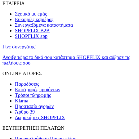
ΕΤΑΙΡΕΙΑ
Σχετικά με εμάς
Ευκαιρίες καριέρας
Συνεργαζόμενα καταστήματα
SHOPFLIX B2B
SHOPFLIX app
Γίνε συνεργάτης!
Άνοιξε τώρα το δικό σου κατάστημα SHOPFLIX και αύξησε τις
πωλήσεις σου.
ONLINE ΑΓΟΡΕΣ
Παραδόσεις
Επιστροφές προϊόντων
Τρόποι πληρωμής
Klarna
Προστασία αγορών
Άρθρο 39
Δωροκάρτες SHOPFLIX
ΕΞΥΠΗΡΕΤΗΣΗ ΠΕΛΑΤΩΝ
Παρακολούθηση Παραγγελίας