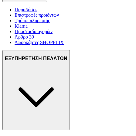
Παραδόσεις
Επιστροφές προϊόντων
Τρόποι πληρωμής
Klarna
Προστασία αγορών
Άρθρο 39
Δωροκάρτες SHOPFLIX
ΕΞΥΠΗΡΕΤΗΣΗ ΠΕΛΑΤΩΝ