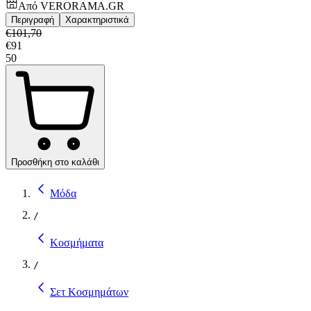
Από
VERORAMA.GR
Περιγραφή
Χαρακτηριστικά
€
101,70
€
91
50
Προσθήκη στο καλάθι
Μόδα
/
Κοσμήματα
/
Σετ Κοσμημάτων