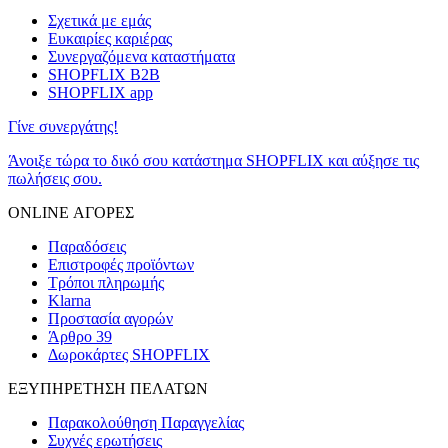
Σχετικά με εμάς
Ευκαιρίες καριέρας
Συνεργαζόμενα καταστήματα
SHOPFLIX B2B
SHOPFLIX app
Γίνε συνεργάτης!
Άνοιξε τώρα το δικό σου κατάστημα SHOPFLIX και αύξησε τις
πωλήσεις σου.
ONLINE ΑΓΟΡΕΣ
Παραδόσεις
Επιστροφές προϊόντων
Τρόποι πληρωμής
Klarna
Προστασία αγορών
Άρθρο 39
Δωροκάρτες SHOPFLIX
ΕΞΥΠΗΡΕΤΗΣΗ ΠΕΛΑΤΩΝ
Παρακολούθηση Παραγγελίας
Συχνές ερωτήσεις