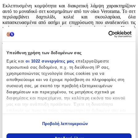
Εκλεπτυσμένη κομψότητα και διακριτική λάμψη χαρακτηρίζουν
αυτό το μοναδικό σετ κοσμημάτων από τον οίκο Verorama. Το σετ
περιλαμβάνει δαχτυλίδι, κολιέ και σκουλαρίκια, όλα
κατασκευασμένα από ασήμι με επιχρύσωση που αναδεικνύει τις
υπέροχες πέτρες και προσφέρει ένα λαμπερό φινίρισμα. Ιδανική
επιλογή για να συμπληρώσετε τις βραδινές αλλά και καθημερινές
εμφανίσεις σας, προσφέροντας μια διαχρονική πινελιά πολυτέλειας.
Ένα ξεχωριστό δώρο για εσάς ή τους αγαπημένους σας που θα
αφήσει τις καλύτερες εντυπώσεις.
Υπεύθυνη χρήση των δεδομένων σας
Εμείς και
οι 1022 συνεργάτες μας
επεξεργαζόμαστε
Χαρακτηριστικά
προσωπικά σας δεδομένα, π.χ. τη διεύθυνση IP σας,
χρησιμοποιώντας τεχνολογία όπως cookies για να
Κατασκευαστής
:
αποθηκεύουμε και να έχουμε πρόσβαση σε πληροφορίες στη
συσκευή σας, με σκοπό την προβολή εξατομικευμένων
Verorama
διαφημίσεων και περιεχομένου, τις μετρήσεις σχετικά με
Επιχρυσωμένο
:
διαφημίσεις και περιεχόμενο, την καλύτερη εικόνα του κοινού
μας και την ανάπτυξη προϊόντων. Έχετε τη δυνατότητα
Ναι
επιλογής ως προς το ποιος χρησιμοποιεί τα δεδομένα σας και
για ποιους σκοπούς.
Περιεχόμενα Σετ
:
Προβολή λεπτομερειών
Δαχτυλίδι
Εάν μας επιτρέπετε, θα θέλαμε επίσης:
Να συλλέξουμε πληροφορίες σχετικά με τη γεωγραφική