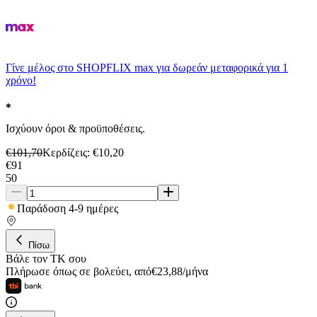
Γίνε μέλος στο SHOPFLIX max για δωρεάν μεταφορικά για 1
χρόνο!
Ισχύουν όροι & προϋποθέσεις.
€
101,70
Κερδίζεις
: €
10,20
€
91
50
Παράδοση 4-9 ημέρες
Πίσω
Βάλε τον ΤΚ σου
Πλήρωσε όπως σε βολεύει
,
από
€
23,88
/
μήνα