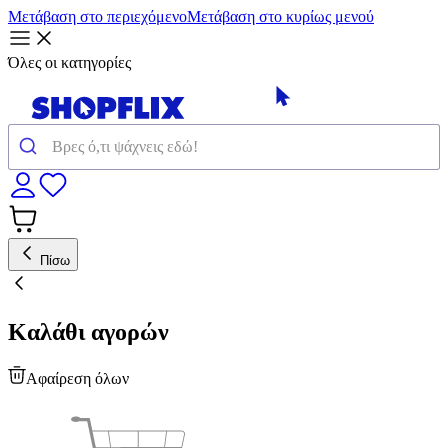
Μετάβαση στο περιεχόμενο
Μετάβαση στο κυρίως μενού
Όλες οι κατηγορίες
Πίσω
Καλάθι αγορών
Αφαίρεση όλων