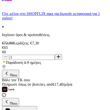
Γίνε μέλος στο SHOPFLIX max για δωρεάν μεταφορικά για 1
χρόνο!
Ισχύουν όροι & προϋποθέσεις.
€
72,90
Κερδίζεις
: €
7,30
€
65
60
Παράδοση 4-9 ημέρες
Πίσω
Βάλε τον ΤΚ σου
Πλήρωσε όπως σε βολεύει
,
από
€
17,40
/
μήνα
Πίσω