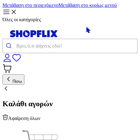
Μετάβαση στο περιεχόμενο
Μετάβαση στο κυρίως μενού
Όλες οι κατηγορίες
Πίσω
Καλάθι αγορών
Αφαίρεση όλων