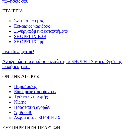
πωλήσεις σου.
ΕΤΑΙΡΕΙΑ
Σχετικά με εμάς
Ευκαιρίες καριέρας
Συνεργαζόμενα καταστήματα
SHOPFLIX B2B
SHOPFLIX app
Γίνε συνεργάτης!
Άνοιξε τώρα το δικό σου κατάστημα SHOPFLIX και αύξησε τις
πωλήσεις σου.
ONLINE ΑΓΟΡΕΣ
Παραδόσεις
Επιστροφές προϊόντων
Τρόποι πληρωμής
Klarna
Προστασία αγορών
Άρθρο 39
Δωροκάρτες SHOPFLIX
ΕΞΥΠΗΡΕΤΗΣΗ ΠΕΛΑΤΩΝ