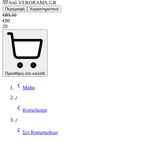
Από
VERORAMA.GR
Περιγραφή
Χαρακτηριστικά
€
89,10
€
80
20
Προσθήκη στο καλάθι
Μόδα
/
Κοσμήματα
/
Σετ Κοσμημάτων