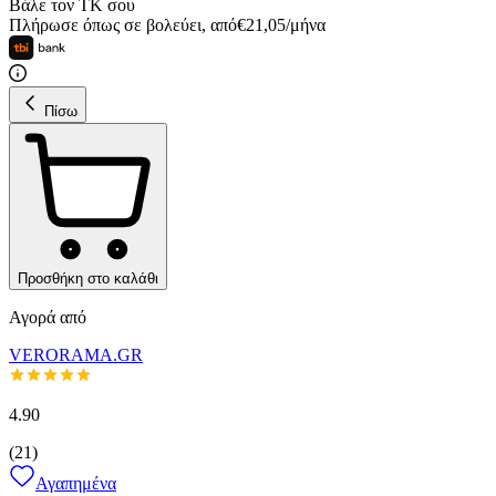
Βάλε τον ΤΚ σου
Πλήρωσε όπως σε βολεύει
,
από
€
21,05
/
μήνα
Πίσω
Προσθήκη στο καλάθι
Αγορά από
VERORAMA.GR
4.90
(
21
)
Αγαπημένα