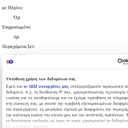
με Πέρλες
:
Όχι
Επιχρυσωμένο
:
όχι
Περιεχόμενα Σετ
:
Κολιέ
Σκουλαρίκια
με Πέτρες
:
Υπεύθυνη χρήση των δεδομένων σας
Ναι
Εμείς και
οι 1022 συνεργάτες μας
επεξεργαζόμαστε προσωπικά σ
δεδομένα, π.χ. τη διεύθυνση IP σας, χρησιμοποιώντας τεχνολογία
Γάμου
:
cookies για να αποθηκεύουμε και να έχουμε πρόσβαση σε πληροφο
στη συσκευή σας, με σκοπό την προβολή εξατομικευμένων διαφημί
Όχι
και περιεχομένου, τις μετρήσεις σχετικά με διαφημίσεις και περιεχό
Χειροποίητο
:
την καλύτερη εικόνα του κοινού μας και την ανάπτυξη προϊόντων. 
τη δυνατότητα επιλογής ως προς το ποιος χρησιμοποιεί τα δεδομέν
Όχι
και για ποιους σκοπούς.