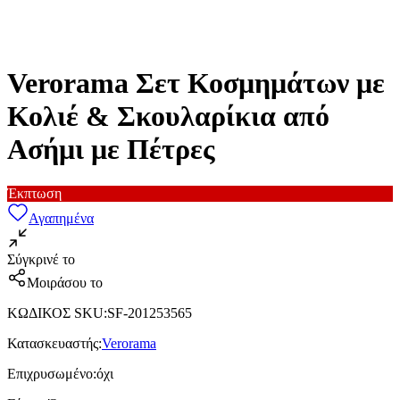
Verorama Σετ Κοσμημάτων με
Κολιέ & Σκουλαρίκια από
Ασήμι με Πέτρες
Έκπτωση
Αγαπημένα
Σύγκρινέ το
Μοιράσου το
ΚΩΔΙΚΟΣ SKU
:
SF-201253565
Κατασκευαστής
:
Verorama
Επιχρυσωμένο
:
όχι