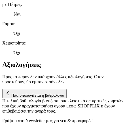
μέρους σας χρήση της τοποθεσίας μας στους συνεργάτες μέσων
με Πέτρες
:
κοινωνικής δικτύωσης, διαφημίσεων και ανάλυσης.
Ναι
Γάμου
:
Όχι
Χειροποίητο
:
Όχι
Αξιολογήσεις
Προς το παρόν δεν υπάρχουν άλλες αξιολογήσεις. Όταν
προστεθούν, θα εμφανιστούν εδώ.
Πώς υπολογίζεται η βαθμολογία
Η τελική βαθμολογία βασίζεται αποκλειστικά σε κριτικές χρηστών
που έχουν πραγματοποιήσει αγορά μέσω SHOPFLIX ή έχουν
επιβεβαιώσει την αγορά τους.
Γράψου στο Νewsletter μας για νέα & προσφορές!