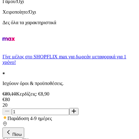
Γάμου
:
Όχι
Χειροποίητο
:
Όχι
Δες όλα τα χαρακτηριστικά
Γίνε μέλος στο SHOPFLIX max για δωρεάν μεταφορικά για 1
χρόνο!
Ισχύουν όροι & προϋποθέσεις.
€
89,10
Κερδίζεις
: €
8,90
€
80
20
Παράδοση 4-9 ημέρες
Πίσω