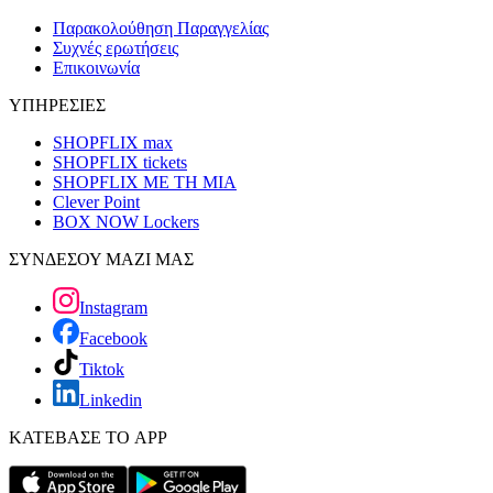
Παρακολούθηση Παραγγελίας
Συχνές ερωτήσεις
Επικοινωνία
ΥΠΗΡΕΣΙΕΣ
SHOPFLIX max
SHOPFLIX tickets
SHOPFLIX ΜΕ ΤΗ ΜΙΑ
Clever Point
BOX NOW Lockers
ΣΥΝΔΕΣΟΥ ΜΑΖΙ ΜΑΣ
Instagram
Facebook
Tiktok
Linkedin
ΚΑΤΕΒΑΣΕ ΤΟ APP