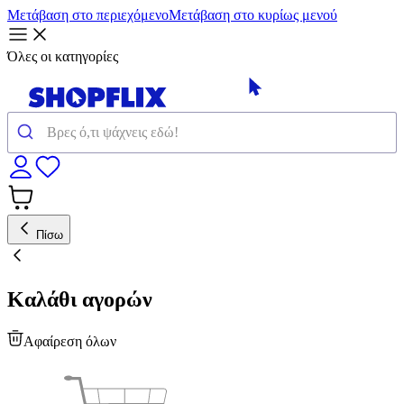
Μετάβαση στο περιεχόμενο
Μετάβαση στο κυρίως μενού
Όλες οι κατηγορίες
Πίσω
Καλάθι αγορών
Αφαίρεση όλων