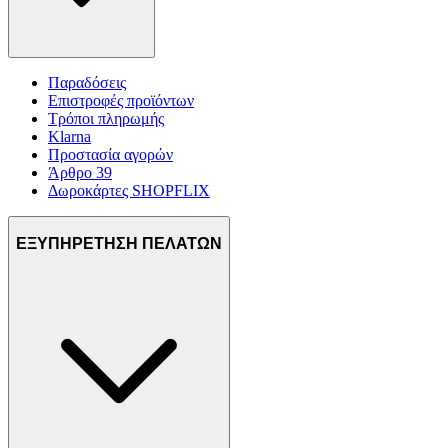
Παραδόσεις
Επιστροφές προϊόντων
Τρόποι πληρωμής
Klarna
Προστασία αγορών
Άρθρο 39
Δωροκάρτες SHOPFLIX
ΕΞΥΠΗΡΕΤΗΣΗ ΠΕΛΑΤΩΝ