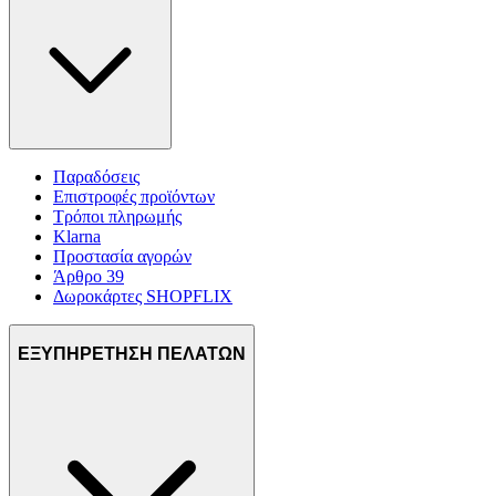
Παραδόσεις
Επιστροφές προϊόντων
Τρόποι πληρωμής
Klarna
Προστασία αγορών
Άρθρο 39
Δωροκάρτες SHOPFLIX
ΕΞΥΠΗΡΕΤΗΣΗ ΠΕΛΑΤΩΝ