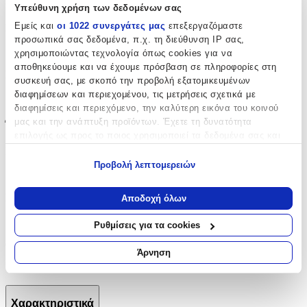
Ασήμι
Υπεύθυνη χρήση των δεδομένων σας
Εμείς και
οι 1022 συνεργάτες μας
επεξεργαζόμαστε
Επιχρυσωμένα
:
προσωπικά σας δεδομένα, π.χ. τη διεύθυνση IP σας,
Ναι
χρησιμοποιώντας τεχνολογία όπως cookies για να
αποθηκεύουμε και να έχουμε πρόσβαση σε πληροφορίες στη
Σετ
:
συσκευή σας, με σκοπό την προβολή εξατομικευμένων
διαφημίσεων και περιεχομένου, τις μετρήσεις σχετικά με
Όχι
διαφημίσεις και περιεχόμενο, την καλύτερη εικόνα του κοινού
μας και την ανάπτυξη προϊόντων. Έχετε τη δυνατότητα
Έξτρα Χαρακτηριστικά
επιλογής ως προς το ποιος χρησιμοποιεί τα δεδομένα σας και
για ποιους σκοπούς.
Νυφικά
:
Προβολή λεπτομερειών
Όχι
Εάν μας επιτρέπετε, θα θέλαμε επίσης:
Να συλλέξουμε πληροφορίες σχετικά με τη γεωγραφική
Σχέδιο
:
Αποδοχή όλων
σας τοποθεσία, οι οποίες μπορεί να είναι ακριβείς σε
απόσταση μερικών μέτρων
Με Πέτρες
Ρυθμίσεις για τα cookies
Να αναγνωρίσουμε τη συσκευή σας σαρώνοντας ενεργά
Clip
:
για συγκεκριμένα χαρακτηριστικά (δακτυλικό αποτύπωμα)
Άρνηση
Μάθετε περισσότερα σχετικά με τον τρόπο επεξεργασίας των
Όχι
προσωπικών σας δεδομένων και καθορίστε τις προτιμήσεις σας
στην
ενότητα “Λεπτομέρειες”
. Μπορείτε να αλλάξετε ή να
Χαρακτηριστικά
ανακαλέσετε τη συγκατάθεσή σας ανά πάσα στιγμή από τη