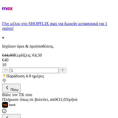
Γίνε μέλος στο SHOPFLIX max για δωρεάν μεταφορικά για 1
χρόνο!
Ισχύουν όροι & προϋποθέσεις.
€
44,60
Κερδίζεις
: €
4,50
€
40
10
Παράδοση 4-9 ημέρες
Πίσω
Βάλε τον ΤΚ σου
Πλήρωσε όπως σε βολεύει
,
από
€
11,03
/
μήνα