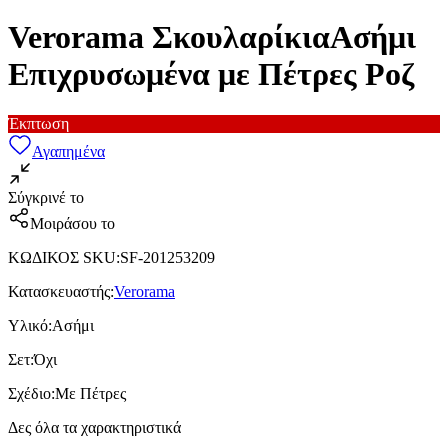
Verorama ΣκουλαρίκιαΑσήμι
Επιχρυσωμένα με Πέτρες Ροζ
Έκπτωση
Αγαπημένα
Σύγκρινέ το
Μοιράσου το
ΚΩΔΙΚΟΣ SKU
:
SF-201253209
Κατασκευαστής
:
Verorama
Υλικό
:
Ασήμι
Σετ
:
Όχι
Σχέδιο
:
Με Πέτρες
Δες όλα τα χαρακτηριστικά