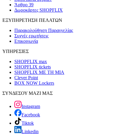
Άρθρο 39
Δωροκάρτες SHOPFLIX
ΕΞΥΠΗΡΕΤΗΣΗ ΠΕΛΑΤΩΝ
Παρακολούθηση Παραγγελίας
Συχνές ερωτήσεις
Επικοινωνία
ΥΠΗΡΕΣΙΕΣ
SHOPFLIX max
SHOPFLIX tickets
SHOPFLIX ΜΕ ΤΗ ΜΙΑ
Clever Point
BOX NOW Lockers
ΣΥΝΔΕΣΟΥ ΜΑΖΙ ΜΑΣ
Instagram
Facebook
Tiktok
Linkedin