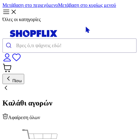
Μετάβαση στο περιεχόμενο
Μετάβαση στο κυρίως μενού
Όλες οι κατηγορίες
Πίσω
Καλάθι αγορών
Αφαίρεση όλων