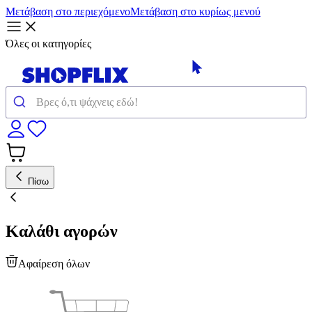
Μετάβαση στο περιεχόμενο
Μετάβαση στο κυρίως μενού
Όλες οι κατηγορίες
Πίσω
Καλάθι αγορών
Αφαίρεση όλων