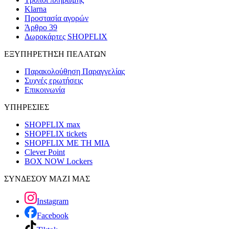
Klarna
Προστασία αγορών
Άρθρο 39
Δωροκάρτες SHOPFLIX
ΕΞΥΠΗΡΕΤΗΣΗ ΠΕΛΑΤΩΝ
Παρακολούθηση Παραγγελίας
Συχνές ερωτήσεις
Επικοινωνία
ΥΠΗΡΕΣΙΕΣ
SHOPFLIX max
SHOPFLIX tickets
SHOPFLIX ΜΕ ΤΗ ΜΙΑ
Clever Point
BOX NOW Lockers
ΣΥΝΔΕΣΟΥ ΜΑΖΙ ΜΑΣ
Instagram
Facebook