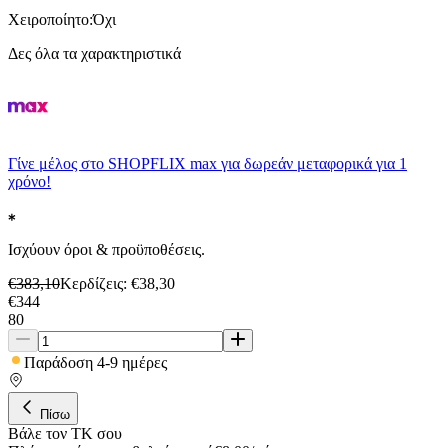
Χειροποίητο
:
Όχι
Δες όλα τα χαρακτηριστικά
Γίνε μέλος στο SHOPFLIX max για δωρεάν μεταφορικά για 1
χρόνο!
Ισχύουν όροι & προϋποθέσεις.
€
383,10
Κερδίζεις
: €
38,30
€
344
80
Παράδοση 4-9 ημέρες
Πίσω
Βάλε τον ΤΚ σου