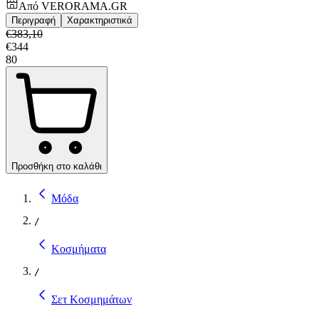
Από
VERORAMA.GR
Περιγραφή
Χαρακτηριστικά
€
383,10
€
344
80
Προσθήκη στο καλάθι
Μόδα
/
Κοσμήματα
/
Σετ Κοσμημάτων