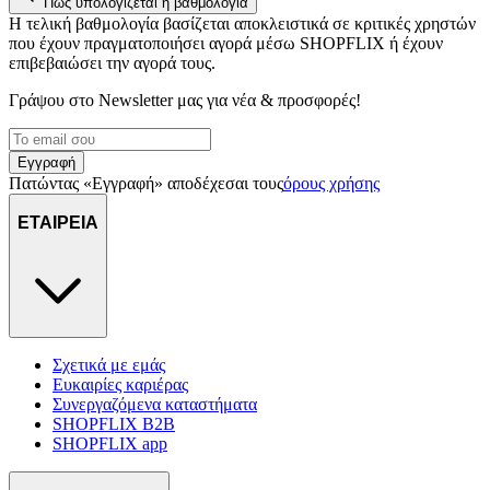
Πώς υπολογίζεται η βαθμολογία
Η τελική βαθμολογία βασίζεται αποκλειστικά σε κριτικές χρηστών
που έχουν πραγματοποιήσει αγορά μέσω SHOPFLIX ή έχουν
επιβεβαιώσει την αγορά τους.
Γράψου στο Νewsletter μας για νέα & προσφορές!
Εγγραφή
Πατώντας «Εγγραφή» αποδέχεσαι τους
όρους χρήσης
ΕΤΑΙΡΕΙΑ
Σχετικά με εμάς
Ευκαιρίες καριέρας
Συνεργαζόμενα καταστήματα
SHOPFLIX B2B
SHOPFLIX app