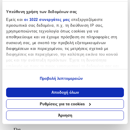
Κατασκευαστής
:
Verorama
Υπεύθυνη χρήση των δεδομένων σας
Εμείς και
οι 1022 συνεργάτες μας
επεξεργαζόμαστε
με Πέρλες
:
προσωπικά σας δεδομένα, π.χ. τη διεύθυνση IP σας,
Όχι
χρησιμοποιώντας τεχνολογία όπως cookies για να
αποθηκεύουμε και να έχουμε πρόσβαση σε πληροφορίες στη
Επιχρυσωμένο
:
συσκευή σας, με σκοπό την προβολή εξατομικευμένων
διαφημίσεων και περιεχομένου, τις μετρήσεις σχετικά με
Ναι
διαφημίσεις και περιεχόμενο, την καλύτερη εικόνα του κοινού
μας και την ανάπτυξη προϊόντων. Έχετε τη δυνατότητα
Περιεχόμενα Σετ
:
επιλογής ως προς το ποιος χρησιμοποιεί τα δεδομένα σας και
Δαχτυλίδι
για ποιους σκοπούς.
Προβολή λεπτομερειών
Κολιέ
Εάν μας επιτρέπετε, θα θέλαμε επίσης:
Σκουλαρίκια
Να συλλέξουμε πληροφορίες σχετικά με τη γεωγραφική
Αποδοχή όλων
σας τοποθεσία, οι οποίες μπορεί να είναι ακριβείς σε
με Πέτρες
:
απόσταση μερικών μέτρων
Ρυθμίσεις για τα cookies
Να αναγνωρίσουμε τη συσκευή σας σαρώνοντας ενεργά
Ναι
για συγκεκριμένα χαρακτηριστικά (δακτυλικό αποτύπωμα)
Άρνηση
Γάμου
:
Μάθετε περισσότερα σχετικά με τον τρόπο επεξεργασίας των
προσωπικών σας δεδομένων και καθορίστε τις προτιμήσεις σας
Όχι