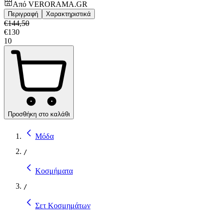
Από
VERORAMA.GR
Περιγραφή
Χαρακτηριστικά
€
144,50
€
130
10
Προσθήκη στο καλάθι
Μόδα
/
Κοσμήματα
/
Σετ Κοσμημάτων