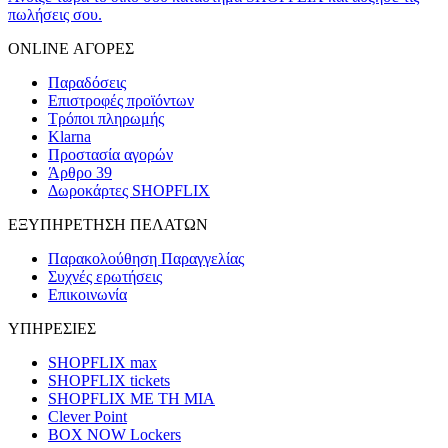
πωλήσεις σου.
ONLINE ΑΓΟΡΕΣ
Παραδόσεις
Επιστροφές προϊόντων
Τρόποι πληρωμής
Klarna
Προστασία αγορών
Άρθρο 39
Δωροκάρτες SHOPFLIX
ΕΞΥΠΗΡΕΤΗΣΗ ΠΕΛΑΤΩΝ
Παρακολούθηση Παραγγελίας
Συχνές ερωτήσεις
Επικοινωνία
ΥΠΗΡΕΣΙΕΣ
SHOPFLIX max
SHOPFLIX tickets
SHOPFLIX ΜΕ ΤΗ ΜΙΑ
Clever Point
BOX NOW Lockers