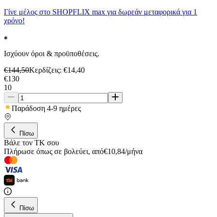
Γίνε μέλος στο SHOPFLIX max για δωρεάν μεταφορικά για 1
χρόνο!
Ισχύουν όροι & προϋποθέσεις.
€
144,50
Κερδίζεις
: €
14,40
€
130
10
Παράδοση 4-9 ημέρες
Πίσω
Βάλε τον ΤΚ σου
Πλήρωσε όπως σε βολεύει
,
από
€
10,84
/
μήνα
Πίσω