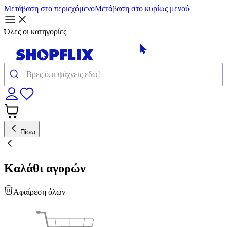
Μετάβαση στο περιεχόμενο
Μετάβαση στο κυρίως μενού
Όλες οι κατηγορίες
Πίσω
Καλάθι αγορών
Αφαίρεση όλων