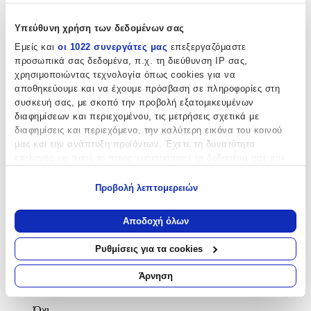
Κατασκευαστής
:
Verorama
Υπεύθυνη χρήση των δεδομένων σας
Εμείς και
οι 1022 συνεργάτες μας
επεξεργαζόμαστε
με Πέρλες
:
προσωπικά σας δεδομένα, π.χ. τη διεύθυνση IP σας,
Όχι
χρησιμοποιώντας τεχνολογία όπως cookies για να
αποθηκεύουμε και να έχουμε πρόσβαση σε πληροφορίες στη
Επιχρυσωμένο
:
συσκευή σας, με σκοπό την προβολή εξατομικευμένων
διαφημίσεων και περιεχομένου, τις μετρήσεις σχετικά με
Ναι
διαφημίσεις και περιεχόμενο, την καλύτερη εικόνα του κοινού
μας και την ανάπτυξη προϊόντων. Έχετε τη δυνατότητα
Περιεχόμενα Σετ
:
επιλογής ως προς το ποιος χρησιμοποιεί τα δεδομένα σας και
Δαχτυλίδι
για ποιους σκοπούς.
Προβολή λεπτομερειών
Κολιέ
Εάν μας επιτρέπετε, θα θέλαμε επίσης:
Σκουλαρίκια
Να συλλέξουμε πληροφορίες σχετικά με τη γεωγραφική
Αποδοχή όλων
σας τοποθεσία, οι οποίες μπορεί να είναι ακριβείς σε
με Πέτρες
:
απόσταση μερικών μέτρων
Ρυθμίσεις για τα cookies
Να αναγνωρίσουμε τη συσκευή σας σαρώνοντας ενεργά
Ναι
για συγκεκριμένα χαρακτηριστικά (δακτυλικό αποτύπωμα)
Άρνηση
Γάμου
:
Μάθετε περισσότερα σχετικά με τον τρόπο επεξεργασίας των
προσωπικών σας δεδομένων και καθορίστε τις προτιμήσεις σας
Όχι