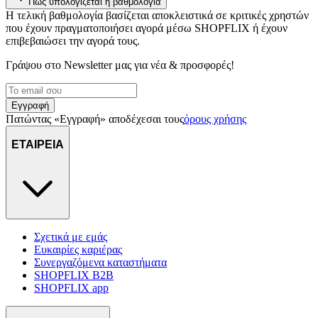
Πώς υπολογίζεται η βαθμολογία
Η τελική βαθμολογία βασίζεται αποκλειστικά σε κριτικές χρηστών
που έχουν πραγματοποιήσει αγορά μέσω SHOPFLIX ή έχουν
επιβεβαιώσει την αγορά τους.
Γράψου στο Νewsletter μας για νέα & προσφορές!
Εγγραφή
Πατώντας «Εγγραφή» αποδέχεσαι τους
όρους χρήσης
ΕΤΑΙΡΕΙΑ
Σχετικά με εμάς
Ευκαιρίες καριέρας
Συνεργαζόμενα καταστήματα
SHOPFLIX B2B
SHOPFLIX app