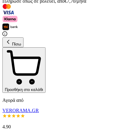
Πλήρωσε όπως σε βολεύει
,
από
€
7,70
/
μήνα
Πίσω
Προσθήκη στο καλάθι
Αγορά από
VERORAMA.GR
4.90