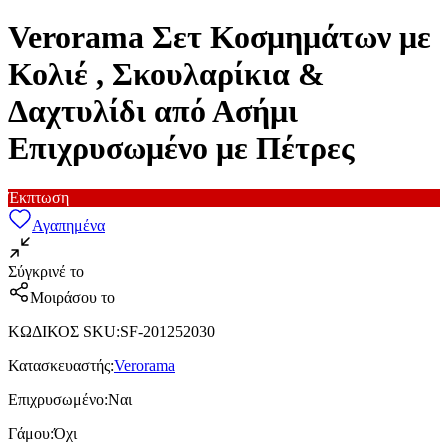
Verorama Σετ Κοσμημάτων με
Κολιέ , Σκουλαρίκια &
Δαχτυλίδι από Ασήμι
Επιχρυσωμένο με Πέτρες
Έκπτωση
Αγαπημένα
Σύγκρινέ το
Μοιράσου το
ΚΩΔΙΚΟΣ SKU
:
SF-201252030
Κατασκευαστής
:
Verorama
Επιχρυσωμένο
:
Ναι
Γάμου
:
Όχι