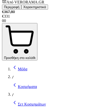
Από
VERORAMA.GR
Περιγραφή
Χαρακτηριστικά
€
367,80
€
331
00
Προσθήκη στο καλάθι
Μόδα
/
Κοσμήματα
/
Σετ Κοσμημάτων