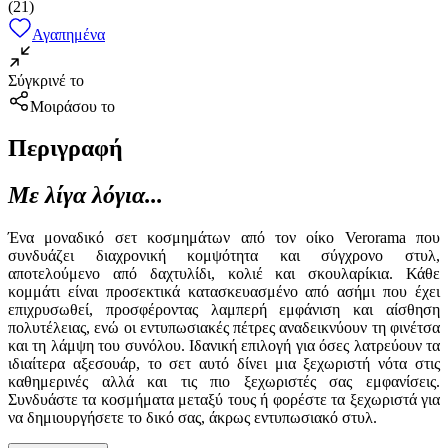
(
21
)
Αγαπημένα
Σύγκρινέ το
Μοιράσου το
Περιγραφή
Με λίγα λόγια...
Ένα μοναδικό σετ κοσμημάτων από τον οίκο Verorama που
συνδυάζει διαχρονική κομψότητα και σύγχρονο στυλ,
αποτελούμενο από δαχτυλίδι, κολιέ και σκουλαρίκια. Κάθε
κομμάτι είναι προσεκτικά κατασκευασμένο από ασήμι που έχει
επιχρυσωθεί, προσφέροντας λαμπερή εμφάνιση και αίσθηση
πολυτέλειας, ενώ οι εντυπωσιακές πέτρες αναδεικνύουν τη φινέτσα
και τη λάμψη του συνόλου. Ιδανική επιλογή για όσες λατρεύουν τα
ιδιαίτερα αξεσουάρ, το σετ αυτό δίνει μια ξεχωριστή νότα στις
καθημερινές αλλά και τις πιο ξεχωριστές σας εμφανίσεις.
Συνδυάστε τα κοσμήματα μεταξύ τους ή φορέστε τα ξεχωριστά για
να δημιουργήσετε το δικό σας, άκρως εντυπωσιακό στυλ.