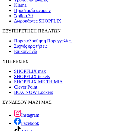
Klarna
Προστασία αγορών
Άρθρο 39
Δωροκάρτες SHOPFLIX
ΕΞΥΠΗΡΕΤΗΣΗ ΠΕΛΑΤΩΝ
Παρακολούθηση Παραγγελίας
Συχνές ερωτήσεις
Επικοινωνία
ΥΠΗΡΕΣΙΕΣ
SHOPFLIX max
SHOPFLIX tickets
SHOPFLIX ΜΕ ΤΗ ΜΙΑ
Clever Point
BOX NOW Lockers
ΣΥΝΔΕΣΟΥ ΜΑΖΙ ΜΑΣ
Instagram
Facebook