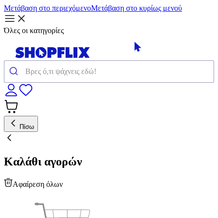
Μετάβαση στο περιεχόμενο
Μετάβαση στο κυρίως μενού
Όλες οι κατηγορίες
Πίσω
Καλάθι αγορών
Αφαίρεση όλων