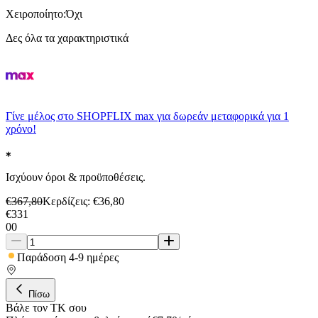
Χειροποίητο
:
Όχι
Δες όλα τα χαρακτηριστικά
Γίνε μέλος στο SHOPFLIX max για δωρεάν μεταφορικά για 1
χρόνο!
Ισχύουν όροι & προϋποθέσεις.
€
367,80
Κερδίζεις
: €
36,80
€
331
00
Παράδοση 4-9 ημέρες
Πίσω
Βάλε τον ΤΚ σου