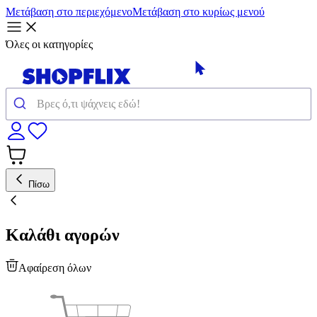
Μετάβαση στο περιεχόμενο
Μετάβαση στο κυρίως μενού
Όλες οι κατηγορίες
Πίσω
Καλάθι αγορών
Αφαίρεση όλων