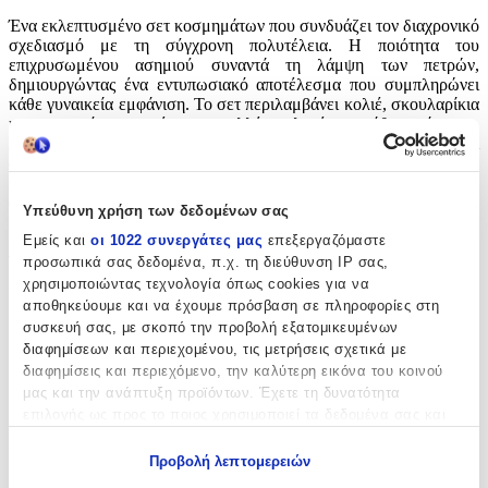
Ένα εκλεπτυσμένο σετ κοσμημάτων που συνδυάζει τον διαχρονικό
σχεδιασμό με τη σύγχρονη πολυτέλεια. Η ποιότητα του
επιχρυσωμένου ασημιού συναντά τη λάμψη των πετρών,
δημιουργώντας ένα εντυπωσιακό αποτέλεσμα που συμπληρώνει
κάθε γυναικεία εμφάνιση. Το σετ περιλαμβάνει κολιέ, σκουλαρίκια
και μενταγιόν, προσφέροντας πολλές επιλογές για κάθε περίσταση.
Δημιουργία του οίκου Voila, κάθε κόσμημα του σετ φωτίζει
διακριτικά το ντεκολτέ και το πρόσωπο, χαρίζοντας μοναδική
κομψότητα. Μια ιδανική επιλογή για δώρο ή για να ανανεώσετε τη
συλλογή σας με μια πινελιά λάμψης και ευελιξίας.
Υπεύθυνη χρήση των δεδομένων σας
Εμείς και
οι 1022 συνεργάτες μας
επεξεργαζόμαστε
Χαρακτηριστικά
προσωπικά σας δεδομένα, π.χ. τη διεύθυνση IP σας,
χρησιμοποιώντας τεχνολογία όπως cookies για να
Κατασκευαστής
:
αποθηκεύουμε και να έχουμε πρόσβαση σε πληροφορίες στη
συσκευή σας, με σκοπό την προβολή εξατομικευμένων
Voila
διαφημίσεων και περιεχομένου, τις μετρήσεις σχετικά με
Επιχρυσωμένο
:
διαφημίσεις και περιεχόμενο, την καλύτερη εικόνα του κοινού
μας και την ανάπτυξη προϊόντων. Έχετε τη δυνατότητα
Ναι
επιλογής ως προς το ποιος χρησιμοποιεί τα δεδομένα σας και
για ποιους σκοπούς.
Περιεχόμενα Σετ
:
Προβολή λεπτομερειών
Κολιέ
Εάν μας επιτρέπετε, θα θέλαμε επίσης: