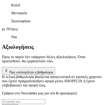
πληροφορίες σχετικά με την από μέρους σας χρήση της
Κολιέ
τοποθεσίας μας στους συνεργάτες μέσων κοινωνικής
δικτύωσης, διαφημίσεων και ανάλυσης.
Μενταγιόν
Σκουλαρίκια
με Πέτρες
:
Ναι
Αξιολογήσεις
Προς το παρόν δεν υπάρχουν άλλες αξιολογήσεις. Όταν
προστεθούν, θα εμφανιστούν εδώ.
Πώς υπολογίζεται η βαθμολογία
Η τελική βαθμολογία βασίζεται αποκλειστικά σε κριτικές χρηστών
που έχουν πραγματοποιήσει αγορά μέσω SHOPFLIX ή έχουν
επιβεβαιώσει την αγορά τους.
Γράψου στο Νewsletter μας για νέα & προσφορές!