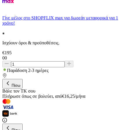
Γίνε μέλος στο SHOPFLIX max για δωρεάν μεταφορικά για 1
χρόνο!
Ισχύουν όροι & προϋποθέσεις.
€
195
00
Παράδοση 2-3 ημέρες
Πίσω
Βάλε τον ΤΚ σου
Πλήρωσε όπως σε βολεύει
,
από
€
16,25
/
μήνα