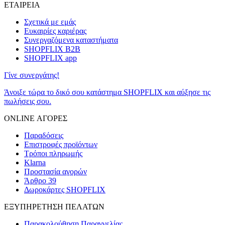
ΕΤΑΙΡΕΙΑ
Σχετικά με εμάς
Ευκαιρίες καριέρας
Συνεργαζόμενα καταστήματα
SHOPFLIX B2B
SHOPFLIX app
Γίνε συνεργάτης!
Άνοιξε τώρα το δικό σου κατάστημα SHOPFLIX και αύξησε τις
πωλήσεις σου.
ONLINE ΑΓΟΡΕΣ
Παραδόσεις
Επιστροφές προϊόντων
Τρόποι πληρωμής
Klarna
Προστασία αγορών
Άρθρο 39
Δωροκάρτες SHOPFLIX
ΕΞΥΠΗΡΕΤΗΣΗ ΠΕΛΑΤΩΝ
Παρακολούθηση Παραγγελίας