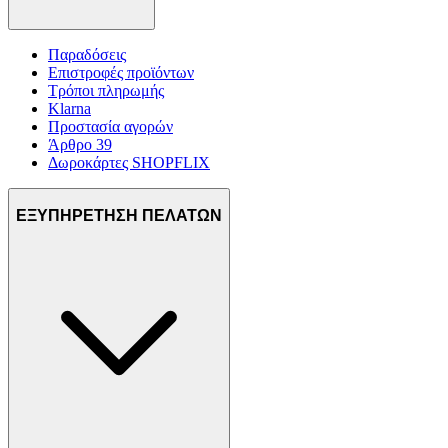
Παραδόσεις
Επιστροφές προϊόντων
Τρόποι πληρωμής
Klarna
Προστασία αγορών
Άρθρο 39
Δωροκάρτες SHOPFLIX
ΕΞΥΠΗΡΕΤΗΣΗ ΠΕΛΑΤΩΝ