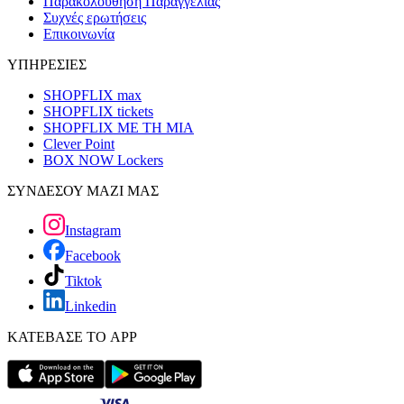
Παρακολούθηση Παραγγελίας
Συχνές ερωτήσεις
Επικοινωνία
ΥΠΗΡΕΣΙΕΣ
SHOPFLIX max
SHOPFLIX tickets
SHOPFLIX ΜΕ ΤΗ ΜΙΑ
Clever Point
BOX NOW Lockers
ΣΥΝΔΕΣΟΥ ΜΑΖΙ ΜΑΣ
Instagram
Facebook
Tiktok
Linkedin
ΚΑΤΕΒΑΣΕ ΤΟ APP