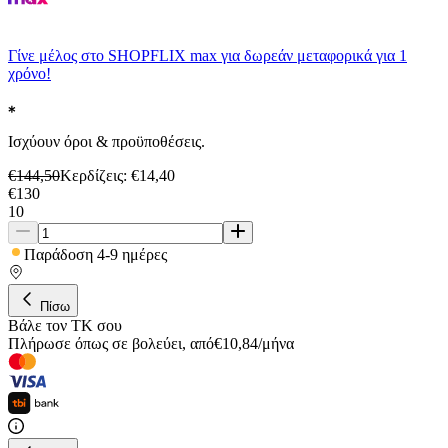
Γίνε μέλος στο SHOPFLIX max για δωρεάν μεταφορικά για 1
χρόνο!
Ισχύουν όροι & προϋποθέσεις.
€
144,50
Κερδίζεις
: €
14,40
€
130
10
Παράδοση 4-9 ημέρες
Πίσω
Βάλε τον ΤΚ σου
Πλήρωσε όπως σε βολεύει
,
από
€
10,84
/
μήνα