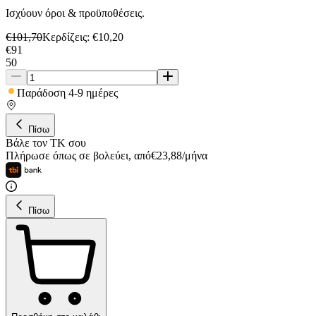
Ισχύουν όροι & προϋποθέσεις.
€
101,70
Κερδίζεις
: €
10,20
€
91
50
Παράδοση 4-9 ημέρες
Πίσω
Βάλε τον ΤΚ σου
Πλήρωσε όπως σε βολεύει
,
από
€
23,88
/
μήνα
Πίσω