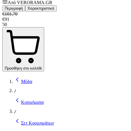
Από
VERORAMA.GR
Περιγραφή
Χαρακτηριστικά
€
101,70
€
91
50
Προσθήκη στο καλάθι
Μόδα
/
Κοσμήματα
/
Σετ Κοσμημάτων