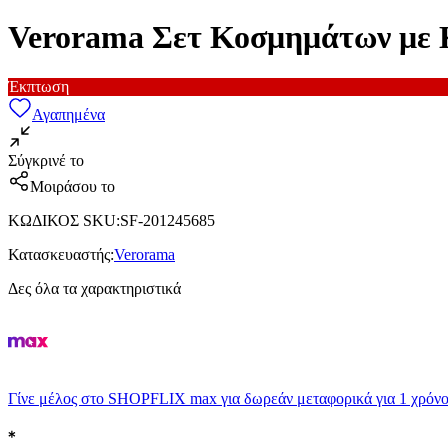
Verorama Σετ Κοσμημάτων με Κ
Έκπτωση
Αγαπημένα
Σύγκρινέ το
Μοιράσου το
ΚΩΔΙΚΟΣ SKU
:
SF-201245685
Κατασκευαστής
:
Verorama
Δες όλα τα χαρακτηριστικά
Γίνε μέλος στο SHOPFLIX max για δωρεάν μεταφορικά για 1 χρόνο