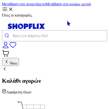
Μετάβαση στο περιεχόμενο
Μετάβαση στο κυρίως μενού
Όλες οι κατηγορίες
Πίσω
Καλάθι αγορών
Αφαίρεση όλων