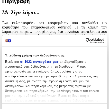
Περιγραφή
Με λίγα λόγια...
Ένα εκλεπτυσμένο σετ κοσμημάτων που συνδυάζει την
κομψότητα του επιχρυσωμένου ασημιού με τη λάμψη των
λαμπερών πετρών, προσφέροντας ένα μοναδικό αποτέλεσμα που
αναδεικνύει κάθε εμφάνιση. Η συλλογή περιλαμβάνει δαχτυλίδι,
κολιέ και σκουλαρίκια, διακριτικά σχεδιασμένα ώστε να
προσφέρουν αρμονία και στυλ σε κάθε γυναίκα που τα επιλέγει.
Ιδανικό για κάθε περίσταση, το σετ υπογράφεται από τον αξιόπιστο
οίκο Verorama, διασφαλίζοντας ποιότητα και διαχρονικότητα. Η
Υπεύθυνη χρήση των δεδομένων σας
προσεγμένη λεπτομέρεια στην κατασκευή το καθιστά ιδανική
Εμείς και
οι 1022 συνεργάτες μας
επεξεργαζόμαστε
επιλογή για ένα εντυπωσιακό δώρο ή για όσες επιθυμούν να
προσθέσουν μια ιδιαίτερη νότα πολυτέλειας στη συλλογή τους.
προσωπικά σας δεδομένα, π.χ. τη διεύθυνση IP σας,
χρησιμοποιώντας τεχνολογία όπως cookies για να
Χαρακτηριστικά
αποθηκεύουμε και να έχουμε πρόσβαση σε πληροφορίες στη
συσκευή σας, με σκοπό την προβολή εξατομικευμένων
διαφημίσεων και περιεχομένου, τις μετρήσεις σχετικά με
Κατασκευαστής
:
διαφημίσεις και περιεχόμενο, την καλύτερη εικόνα του κοινού
Verorama
μας και την ανάπτυξη προϊόντων. Έχετε τη δυνατότητα
επιλογής ως προς το ποιος χρησιμοποιεί τα δεδομένα σας και
Επιχρυσωμένο
:
για ποιους σκοπούς.