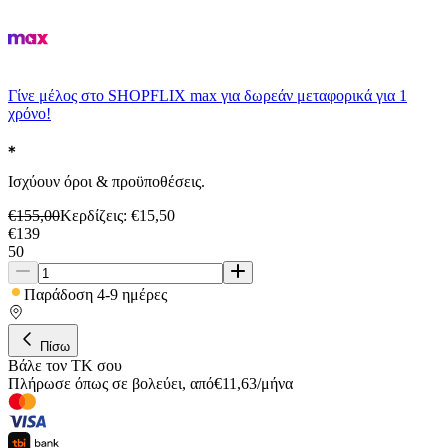
Γίνε μέλος στο SHOPFLIX max για δωρεάν μεταφορικά για 1
χρόνο!
Ισχύουν όροι & προϋποθέσεις.
€
155,00
Κερδίζεις
: €
15,50
€
139
50
Παράδοση 4-9 ημέρες
Πίσω
Βάλε τον ΤΚ σου
Πλήρωσε όπως σε βολεύει
,
από
€
11,63
/
μήνα