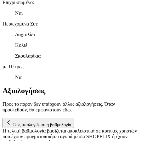
διαφημίσεις και περιεχόμενο, την καλύτερη εικόνα του κοινού
Επιχρυσωμένο
:
μας και την ανάπτυξη προϊόντων. Επίσης, κοινοποιούμε
Ναι
πληροφορίες σχετικά με την από μέρους σας χρήση της
τοποθεσίας μας στους συνεργάτες μέσων κοινωνικής
Περιεχόμενα Σετ
:
δικτύωσης, διαφημίσεων και ανάλυσης.
Δαχτυλίδι
Κολιέ
Σκουλαρίκια
με Πέτρες
:
Ναι
Αξιολογήσεις
Προς το παρόν δεν υπάρχουν άλλες αξιολογήσεις. Όταν
προστεθούν, θα εμφανιστούν εδώ.
Πώς υπολογίζεται η βαθμολογία
Η τελική βαθμολογία βασίζεται αποκλειστικά σε κριτικές χρηστών
που έχουν πραγματοποιήσει αγορά μέσω SHOPFLIX ή έχουν