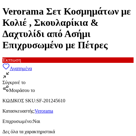
Verorama Σετ Κοσμημάτων με
Κολιέ , Σκουλαρίκια &
Δαχτυλίδι από Ασήμι
Επιχρυσωμένο με Πέτρες
Έκπτωση
Αγαπημένα
Σύγκρινέ το
Μοιράσου το
ΚΩΔΙΚΟΣ SKU
:
SF-201245610
Κατασκευαστής
:
Verorama
Επιχρυσωμένο
:
Ναι
Δες όλα τα χαρακτηριστικά