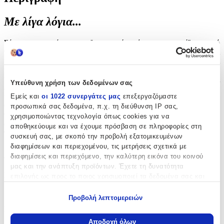
Με λίγα λόγια...
Σύγχρονη κομψότητα και διαχρονική φινέτσα χαρακτηρίζουν αυτό
το ξεχωριστό σετ κοσμημάτων από τη Verorama, που συνδυάζει
κολιέ, σκουλαρίκια και δαχτυλίδι. Κατασκευασμένα από ασήμι
υψηλής ποιότητας και διακοσμημένα με λαμπερές πέτρες, τα
κομμάτια του σετ προσδίδουν μοναδική λάμψη σε κάθε σας
Υπεύθυνη χρήση των δεδομένων σας
εμφάνιση. Ιδανική πρόταση τόσο για ξεχωριστές περιστάσεις όσο
Εμείς και
οι 1022 συνεργάτες μας
επεξεργαζόμαστε
και για να αναβαθμίσετε το καθημερινό σας στυλ, αυτή η συλλογή
θα αποτελέσει το must-have κάθε κοσμηματοθήκης. Η υπογραφή
προσωπικά σας δεδομένα, π.χ. τη διεύθυνση IP σας,
της Verorama εγγυάται άριστη κατασκευή και διαχρονική
χρησιμοποιώντας τεχνολογία όπως cookies για να
αισθητική, προσφέροντας μια υπέροχη επιλογή για δώρο ή για
αποθηκεύουμε και να έχουμε πρόσβαση σε πληροφορίες στη
προσωπική απόλαυση.
συσκευή σας, με σκοπό την προβολή εξατομικευμένων
διαφημίσεων και περιεχομένου, τις μετρήσεις σχετικά με
Χαρακτηριστικά
διαφημίσεις και περιεχόμενο, την καλύτερη εικόνα του κοινού
μας και την ανάπτυξη προϊόντων. Έχετε τη δυνατότητα
Κατασκευαστής
:
επιλογής ως προς το ποιος χρησιμοποιεί τα δεδομένα σας και
για ποιους σκοπούς.
Verorama
Προβολή λεπτομερειών
Εάν μας επιτρέπετε, θα θέλαμε επίσης:
Περιεχόμενα Σετ
:
Να συλλέξουμε πληροφορίες σχετικά με τη γεωγραφική
Αποδοχή όλων