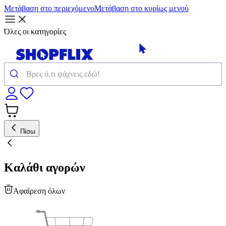
Μετάβαση στο περιεχόμενο
Μετάβαση στο κυρίως μενού
Όλες οι κατηγορίες
Πίσω
Καλάθι αγορών
Αφαίρεση όλων