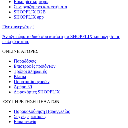
Ευκαιρίες καριέρας
Συνεργαζόμενα καταστήματα
SHOPFLIX B2B
SHOPFLIX app
Γίνε συνεργάτης!
Άνοιξε τώρα το δικό σου κατάστημα SHOPFLIX και αύξησε τις
πωλήσεις σου.
ONLINE ΑΓΟΡΕΣ
Παραδόσεις
Επιστροφές προϊόντων
Τρόποι πληρωμής
Klarna
Προστασία αγορών
Άρθρο 39
Δωροκάρτες SHOPFLIX
ΕΞΥΠΗΡΕΤΗΣΗ ΠΕΛΑΤΩΝ
Παρακολούθηση Παραγγελίας
Συχνές ερωτήσεις
Επικοινωνία