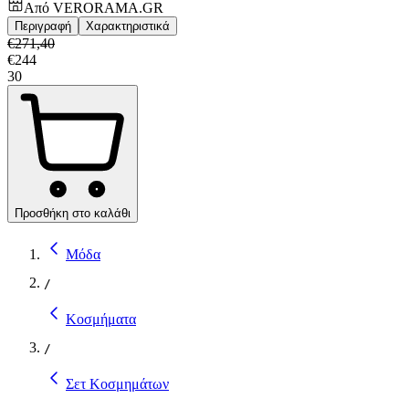
Από
VERORAMA.GR
Περιγραφή
Χαρακτηριστικά
€
271,40
€
244
30
Προσθήκη στο καλάθι
Μόδα
/
Κοσμήματα
/
Σετ Κοσμημάτων