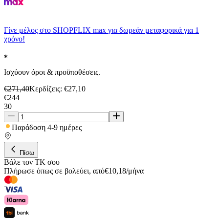
Γίνε μέλος στο SHOPFLIX max για δωρεάν μεταφορικά για 1
χρόνο!
Ισχύουν όροι & προϋποθέσεις.
€
271,40
Κερδίζεις
: €
27,10
€
244
30
Παράδοση 4-9 ημέρες
Πίσω
Βάλε τον ΤΚ σου
Πλήρωσε όπως σε βολεύει
,
από
€
10,18
/
μήνα