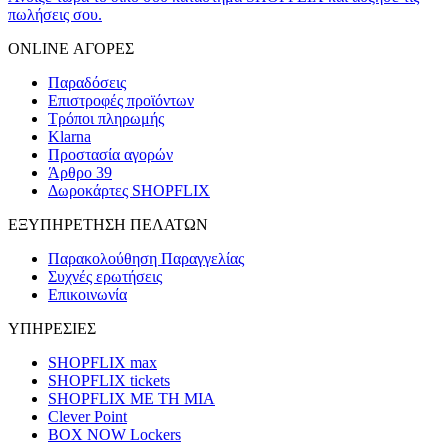
πωλήσεις σου.
ONLINE ΑΓΟΡΕΣ
Παραδόσεις
Επιστροφές προϊόντων
Τρόποι πληρωμής
Klarna
Προστασία αγορών
Άρθρο 39
Δωροκάρτες SHOPFLIX
ΕΞΥΠΗΡΕΤΗΣΗ ΠΕΛΑΤΩΝ
Παρακολούθηση Παραγγελίας
Συχνές ερωτήσεις
Επικοινωνία
ΥΠΗΡΕΣΙΕΣ
SHOPFLIX max
SHOPFLIX tickets
SHOPFLIX ΜΕ ΤΗ ΜΙΑ
Clever Point
BOX NOW Lockers