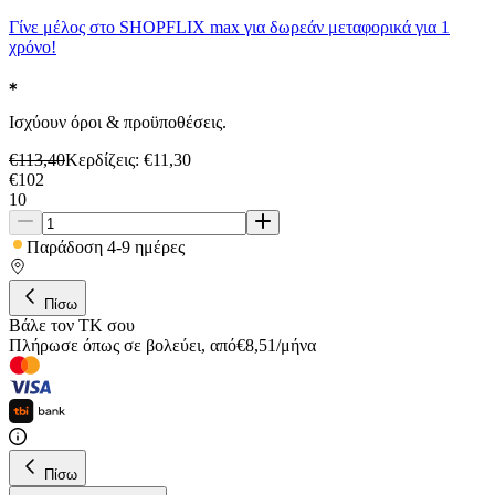
Γίνε μέλος στο SHOPFLIX max για δωρεάν μεταφορικά για 1
χρόνο!
Ισχύουν όροι & προϋποθέσεις.
€
113,40
Κερδίζεις
: €
11,30
€
102
10
Παράδοση 4-9 ημέρες
Πίσω
Βάλε τον ΤΚ σου
Πλήρωσε όπως σε βολεύει
,
από
€
8,51
/
μήνα
Πίσω