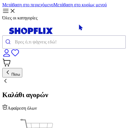
Μετάβαση στο περιεχόμενο
Μετάβαση στο κυρίως μενού
Όλες οι κατηγορίες
Πίσω
Καλάθι αγορών
Αφαίρεση όλων