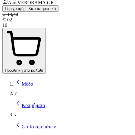
Από
VERORAMA.GR
Περιγραφή
Χαρακτηριστικά
€
113,40
€
102
10
Προσθήκη στο καλάθι
Μόδα
/
Κοσμήματα
/
Σετ Κοσμημάτων