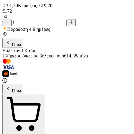
€
191,70
Κερδίζεις
: €
19,20
€
172
50
Παράδοση 4-9 ημέρες
Πίσω
Βάλε τον ΤΚ σου
Πλήρωσε όπως σε βολεύει
,
από
€
14,38
/
μήνα
Πίσω