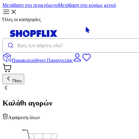
Μετάβαση στο περιεχόμενο
Μετάβαση στο κυρίως μενού
Όλες οι κατηγορίες
Παρακολούθηση Παραγγελίας
Πίσω
Καλάθι αγορών
Αφαίρεση όλων