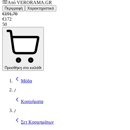
Από
VERORAMA.GR
Περιγραφή
Χαρακτηριστικά
€
191,70
€
172
50
Προσθήκη στο καλάθι
Μόδα
/
Κοσμήματα
/
Σετ Κοσμημάτων