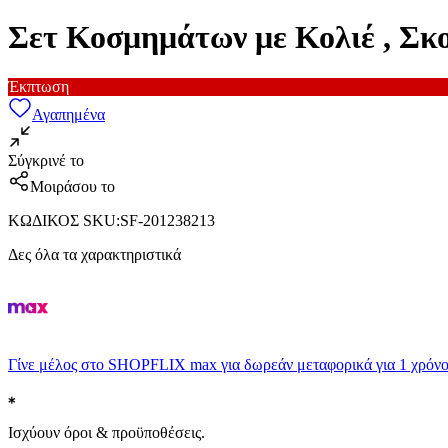
Σετ Κοσμημάτων με Κολιέ , Σκ
Έκπτωση
Αγαπημένα
Σύγκρινέ το
Μοιράσου το
ΚΩΔΙΚΟΣ SKU
:
SF-201238213
Δες όλα τα χαρακτηριστικά
Γίνε μέλος στο SHOPFLIX max για δωρεάν μεταφορικά για 1 χρόνο
Ισχύουν όροι & προϋποθέσεις.