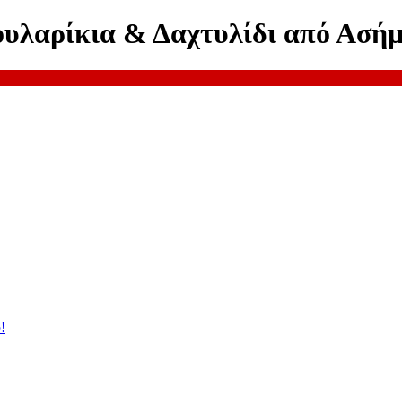
ουλαρίκια & Δαχτυλίδι από Ασήμ
!