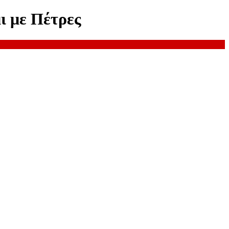
ι με Πέτρες