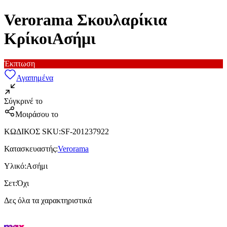
Verorama Σκουλαρίκια
ΚρίκοιΑσήμι
Έκπτωση
Αγαπημένα
Σύγκρινέ το
Μοιράσου το
ΚΩΔΙΚΟΣ SKU
:
SF-201237922
Κατασκευαστής
:
Verorama
Υλικό
:
Ασήμι
Σετ
:
Όχι
Δες όλα τα χαρακτηριστικά