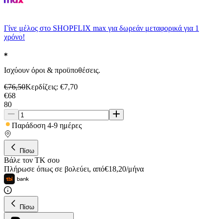
Γίνε μέλος στο SHOPFLIX max για δωρεάν μεταφορικά για 1
χρόνο!
Ισχύουν όροι & προϋποθέσεις.
€
76,50
Κερδίζεις
: €
7,70
€
68
80
Παράδοση 4-9 ημέρες
Πίσω
Βάλε τον ΤΚ σου
Πλήρωσε όπως σε βολεύει
,
από
€
18,20
/
μήνα
Πίσω