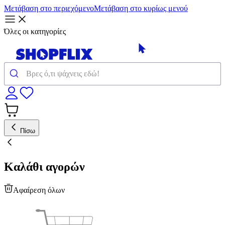
Μετάβαση στο περιεχόμενο
Μετάβαση στο κυρίως μενού
Όλες οι κατηγορίες
Πίσω
Καλάθι αγορών
Αφαίρεση όλων