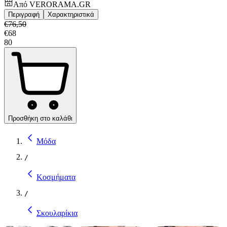
Από
VERORAMA.GR
Περιγραφή
Χαρακτηριστικά
€
76,50
€
68
80
Προσθήκη στο καλάθι
Μόδα
/
Κοσμήματα
/
Σκουλαρίκια