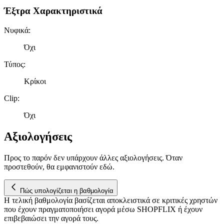
εικόνα του κοινού μας και την ανάπτυξη προϊόντων. Επίσης,
Έξτρα Χαρακτηριστικά
κοινοποιούμε πληροφορίες σχετικά με την από μέρους σας χρήση τ
τοποθεσίας μας στους συνεργάτες μέσων κοινωνικής δικτύωσης,
Νυφικά
:
διαφημίσεων και ανάλυσης.
Όχι
Τύπος
:
Κρίκοι
Clip
:
Όχι
Αξιολογήσεις
Προς το παρόν δεν υπάρχουν άλλες αξιολογήσεις. Όταν
προστεθούν, θα εμφανιστούν εδώ.
Πώς υπολογίζεται η βαθμολογία
Η τελική βαθμολογία βασίζεται αποκλειστικά σε κριτικές χρηστών
που έχουν πραγματοποιήσει αγορά μέσω SHOPFLIX ή έχουν
επιβεβαιώσει την αγορά τους.