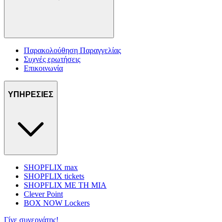
Παρακολούθηση Παραγγελίας
Συχνές ερωτήσεις
Επικοινωνία
ΥΠΗΡΕΣΙΕΣ
SHOPFLIX max
SHOPFLIX tickets
SHOPFLIX ΜΕ ΤΗ ΜΙΑ
Clever Point
BOX NOW Lockers
Γίνε συνεργάτης!