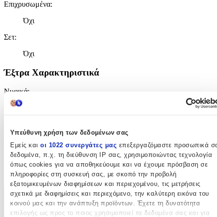
Επιχρυσωμένα
:
Όχι
Σετ
:
Όχι
Έξτρα Χαρακτηριστικά
Νυφικά
:
Όχι
Τύπος
:
Υπεύθυνη χρήση των δεδομένων σας
Κρίκοι
Εμείς και
οι 1022 συνεργάτες μας
επεξεργαζόμαστε προσωπικά σ
δεδομένα, π.χ. τη διεύθυνση IP σας, χρησιμοποιώντας τεχνολογία
Clip
:
όπως cookies για να αποθηκεύουμε και να έχουμε πρόσβαση σε
Όχι
πληροφορίες στη συσκευή σας, με σκοπό την προβολή
εξατομικευμένων διαφημίσεων και περιεχομένου, τις μετρήσεις
σχετικά με διαφημίσεις και περιεχόμενο, την καλύτερη εικόνα του
Χαρακτηριστικά
κοινού μας και την ανάπτυξη προϊόντων. Έχετε τη δυνατότητα
επιλογής ως προς το ποιος χρησιμοποιεί τα δεδομένα σας και για
+