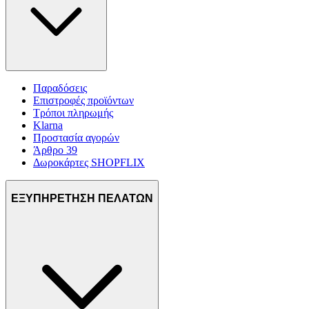
Παραδόσεις
Επιστροφές προϊόντων
Τρόποι πληρωμής
Klarna
Προστασία αγορών
Άρθρο 39
Δωροκάρτες SHOPFLIX
ΕΞΥΠΗΡΕΤΗΣΗ ΠΕΛΑΤΩΝ