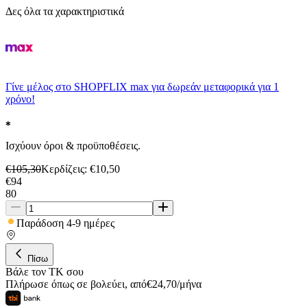
Δες όλα τα χαρακτηριστικά
Γίνε μέλος στο SHOPFLIX max για δωρεάν μεταφορικά για 1
χρόνο!
Ισχύουν όροι & προϋποθέσεις.
€
105,30
Κερδίζεις
: €
10,50
€
94
80
Παράδοση 4-9 ημέρες
Πίσω
Βάλε τον ΤΚ σου
Πλήρωσε όπως σε βολεύει
,
από
€
24,70
/
μήνα