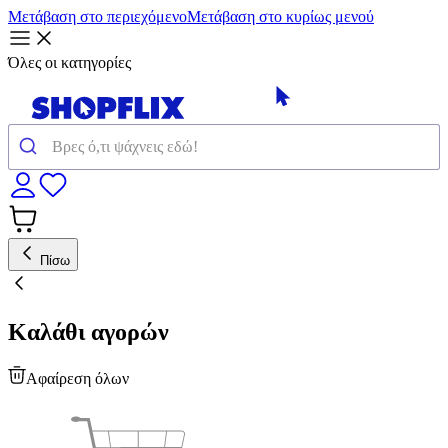
Μετάβαση στο περιεχόμενο
Μετάβαση στο κυρίως μενού
Όλες οι κατηγορίες
Πίσω
Καλάθι αγορών
Αφαίρεση όλων