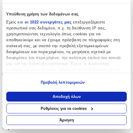
Κίτρινο
Υλικό
:
Υπεύθυνη χρήση των δεδομένων σας
Εμείς και
οι 1022 συνεργάτες μας
επεξεργαζόμαστε
Ασήμι
προσωπικά σας δεδομένα, π.χ. τη διεύθυνση IP σας,
Επιχρυσωμένα
:
χρησιμοποιώντας τεχνολογία όπως cookies για να
αποθηκεύουμε και να έχουμε πρόσβαση σε πληροφορίες στη
Ναι
συσκευή σας, με σκοπό την προβολή εξατομικευμένων
διαφημίσεων και περιεχομένου, τις μετρήσεις σχετικά με
Σετ
:
διαφημίσεις και περιεχόμενο, την καλύτερη εικόνα του κοινού
μας και την ανάπτυξη προϊόντων. Έχετε τη δυνατότητα
Όχι
επιλογής ως προς το ποιος χρησιμοποιεί τα δεδομένα σας και
Έξτρα Χαρακτηριστικά
για ποιους σκοπούς.
Προβολή λεπτομερειών
Νυφικά
:
Εάν μας επιτρέπετε, θα θέλαμε επίσης:
Να συλλέξουμε πληροφορίες σχετικά με τη γεωγραφική
Αποδοχή όλων
Όχι
σας τοποθεσία, οι οποίες μπορεί να είναι ακριβείς σε
απόσταση μερικών μέτρων
Σχέδιο
:
Ρυθμίσεις για τα cookies
Να αναγνωρίσουμε τη συσκευή σας σαρώνοντας ενεργά
Με Πέτρες
για συγκεκριμένα χαρακτηριστικά (δακτυλικό αποτύπωμα)
Άρνηση
Μάθετε περισσότερα σχετικά με τον τρόπο επεξεργασίας των
Clip
:
προσωπικών σας δεδομένων και καθορίστε τις προτιμήσεις σας