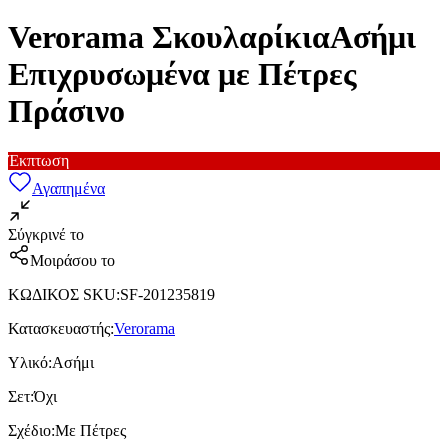
Verorama ΣκουλαρίκιαΑσήμι
Επιχρυσωμένα με Πέτρες
Πράσινο
Έκπτωση
Αγαπημένα
Σύγκρινέ το
Μοιράσου το
ΚΩΔΙΚΟΣ SKU
:
SF-201235819
Κατασκευαστής
:
Verorama
Υλικό
:
Ασήμι
Σετ
:
Όχι
Σχέδιο
:
Με Πέτρες