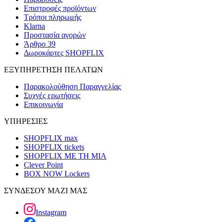
Επιστροφές προϊόντων
Τρόποι πληρωμής
Klarna
Προστασία αγορών
Άρθρο 39
Δωροκάρτες SHOPFLIX
ΕΞΥΠΗΡΕΤΗΣΗ ΠΕΛΑΤΩΝ
Παρακολούθηση Παραγγελίας
Συχνές ερωτήσεις
Επικοινωνία
ΥΠΗΡΕΣΙΕΣ
SHOPFLIX max
SHOPFLIX tickets
SHOPFLIX ΜΕ ΤΗ ΜΙΑ
Clever Point
BOX NOW Lockers
ΣΥΝΔΕΣΟΥ ΜΑΖΙ ΜΑΣ
Instagram