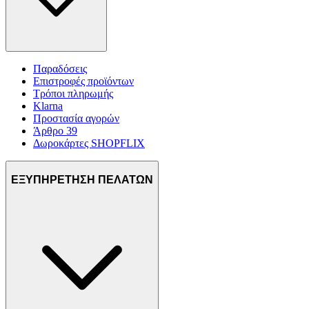
Παραδόσεις
Επιστροφές προϊόντων
Τρόποι πληρωμής
Klarna
Προστασία αγορών
Άρθρο 39
Δωροκάρτες SHOPFLIX
ΕΞΥΠΗΡΕΤΗΣΗ ΠΕΛΑΤΩΝ