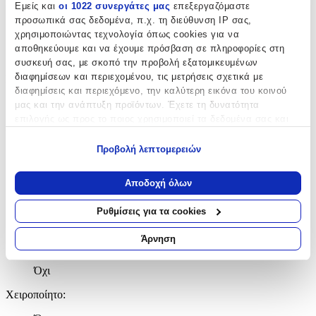
Εμείς και
οι 1022 συνεργάτες μας
επεξεργαζόμαστε
Verorama
προσωπικά σας δεδομένα, π.χ. τη διεύθυνση IP σας,
με Πέρλες
:
χρησιμοποιώντας τεχνολογία όπως cookies για να
αποθηκεύουμε και να έχουμε πρόσβαση σε πληροφορίες στη
Όχι
συσκευή σας, με σκοπό την προβολή εξατομικευμένων
διαφημίσεων και περιεχομένου, τις μετρήσεις σχετικά με
Επιχρυσωμένο
:
διαφημίσεις και περιεχόμενο, την καλύτερη εικόνα του κοινού
Ναι
μας και την ανάπτυξη προϊόντων. Έχετε τη δυνατότητα
επιλογής ως προς το ποιος χρησιμοποιεί τα δεδομένα σας και
Περιεχόμενα Σετ
:
για ποιους σκοπούς.
Προβολή λεπτομερειών
Κολιέ
Εάν μας επιτρέπετε, θα θέλαμε επίσης:
Σκουλαρίκια
Να συλλέξουμε πληροφορίες σχετικά με τη γεωγραφική
Αποδοχή όλων
σας τοποθεσία, οι οποίες μπορεί να είναι ακριβείς σε
με Πέτρες
:
απόσταση μερικών μέτρων
Ρυθμίσεις για τα cookies
Να αναγνωρίσουμε τη συσκευή σας σαρώνοντας ενεργά
Ναι
για συγκεκριμένα χαρακτηριστικά (δακτυλικό αποτύπωμα)
Άρνηση
Γάμου
:
Μάθετε περισσότερα σχετικά με τον τρόπο επεξεργασίας των
προσωπικών σας δεδομένων και καθορίστε τις προτιμήσεις σας
Όχι
στην
ενότητα “Λεπτομέρειες”
. Μπορείτε να αλλάξετε ή να
ανακαλέσετε τη συγκατάθεσή σας ανά πάσα στιγμή από τη
Χειροποίητο
:
Δήλωση Cookies.