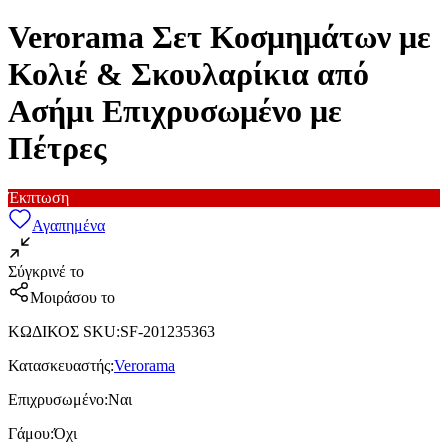
Verorama Σετ Κοσμημάτων με
Κολιέ & Σκουλαρίκια από
Ασήμι Επιχρυσωμένο με
Πέτρες
Έκπτωση
Αγαπημένα
Σύγκρινέ το
Μοιράσου το
ΚΩΔΙΚΟΣ SKU
:
SF-201235363
Κατασκευαστής
:
Verorama
Επιχρυσωμένο
:
Ναι
Γάμου
:
Όχι