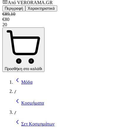
Από
VERORAMA.GR
Περιγραφή
Χαρακτηριστικά
€
89,10
€
80
20
Προσθήκη στο καλάθι
Μόδα
/
Κοσμήματα
/
Σετ Κοσμημάτων