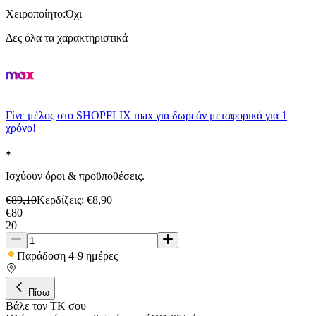
Χειροποίητο
:
Όχι
Δες όλα τα χαρακτηριστικά
Γίνε μέλος στο SHOPFLIX max για δωρεάν μεταφορικά για 1
χρόνο!
Ισχύουν όροι & προϋποθέσεις.
€
89,10
Κερδίζεις
: €
8,90
€
80
20
Παράδοση 4-9 ημέρες
Πίσω
Βάλε τον ΤΚ σου