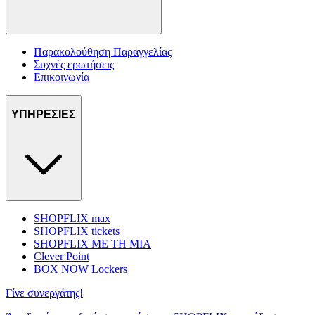
Παρακολούθηση Παραγγελίας
Συχνές ερωτήσεις
Επικοινωνία
ΥΠΗΡΕΣΙΕΣ
SHOPFLIX max
SHOPFLIX tickets
SHOPFLIX ΜΕ ΤΗ ΜΙΑ
Clever Point
BOX NOW Lockers
Γίνε συνεργάτης!