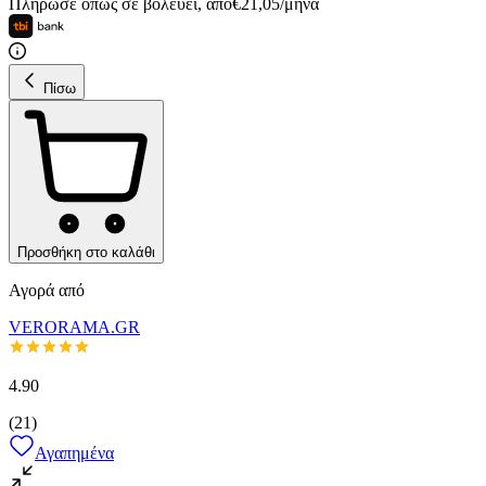
Πλήρωσε όπως σε βολεύει
,
από
€
21,05
/
μήνα
Πίσω
Προσθήκη στο καλάθι
Αγορά από
VERORAMA.GR
4.90
(
21
)
Αγαπημένα