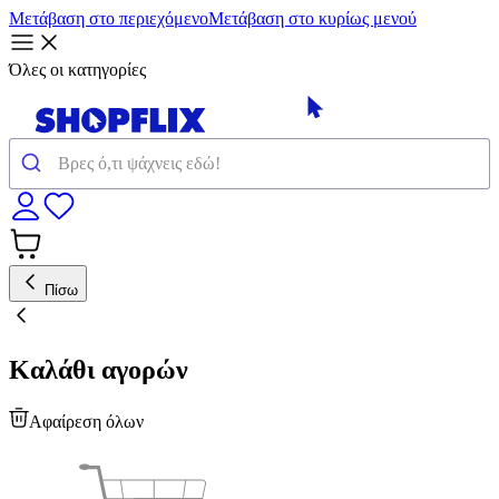
Μετάβαση στο περιεχόμενο
Μετάβαση στο κυρίως μενού
Όλες οι κατηγορίες
Πίσω
Καλάθι αγορών
Αφαίρεση όλων