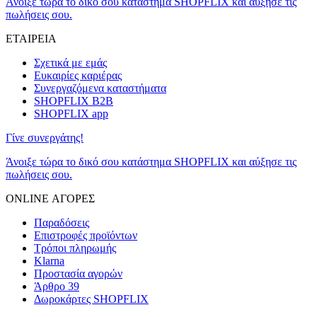
Άνοιξε τώρα το δικό σου κατάστημα SHOPFLIX και αύξησε τις
πωλήσεις σου.
ΕΤΑΙΡΕΙΑ
Σχετικά με εμάς
Ευκαιρίες καριέρας
Συνεργαζόμενα καταστήματα
SHOPFLIX B2B
SHOPFLIX app
Γίνε συνεργάτης!
Άνοιξε τώρα το δικό σου κατάστημα SHOPFLIX και αύξησε τις
πωλήσεις σου.
ONLINE ΑΓΟΡΕΣ
Παραδόσεις
Επιστροφές προϊόντων
Τρόποι πληρωμής
Klarna
Προστασία αγορών
Άρθρο 39
Δωροκάρτες SHOPFLIX