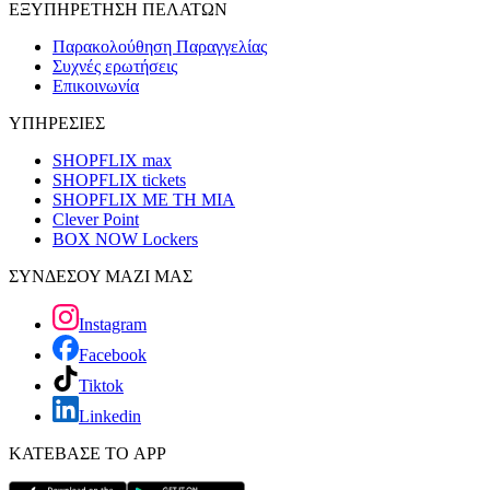
ΕΞΥΠΗΡΕΤΗΣΗ ΠΕΛΑΤΩΝ
Παρακολούθηση Παραγγελίας
Συχνές ερωτήσεις
Επικοινωνία
ΥΠΗΡΕΣΙΕΣ
SHOPFLIX max
SHOPFLIX tickets
SHOPFLIX ΜΕ ΤΗ ΜΙΑ
Clever Point
BOX NOW Lockers
ΣΥΝΔΕΣΟΥ ΜΑΖΙ ΜΑΣ
Instagram
Facebook
Tiktok
Linkedin
ΚΑΤΕΒΑΣΕ ΤΟ APP