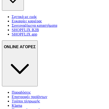
Σχετικά με εμάς
Ευκαιρίες καριέρας
Συνεργαζόμενα καταστήματα
SHOPFLIX B2B
SHOPFLIX app
ONLINE ΑΓΟΡΕΣ
Παραδόσεις
Επιστροφές προϊόντων
Τρόποι πληρωμής
Klarna