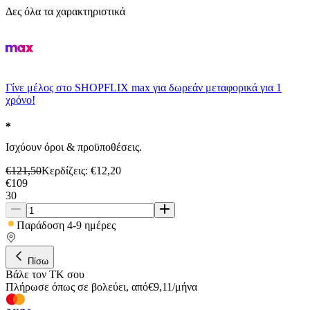
Δες όλα τα χαρακτηριστικά
Γίνε μέλος στο SHOPFLIX max για δωρεάν μεταφορικά για 1
χρόνο!
Ισχύουν όροι & προϋποθέσεις.
€
121,50
Κερδίζεις
: €
12,20
€
109
30
Παράδοση 4-9 ημέρες
Πίσω
Βάλε τον ΤΚ σου
Πλήρωσε όπως σε βολεύει
,
από
€
9,11
/
μήνα