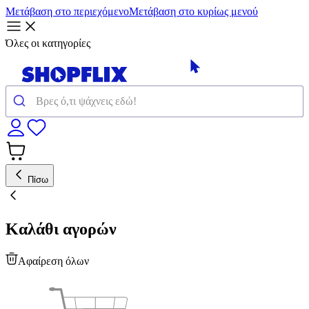
Μετάβαση στο περιεχόμενο
Μετάβαση στο κυρίως μενού
Όλες οι κατηγορίες
Πίσω
Καλάθι αγορών
Αφαίρεση όλων