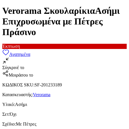
Verorama ΣκουλαρίκιαΑσήμι
Επιχρυσωμένα με Πέτρες
Πράσινο
Έκπτωση
Αγαπημένα
Σύγκρινέ το
Μοιράσου το
ΚΩΔΙΚΟΣ SKU
:
SF-201233189
Κατασκευαστής
:
Verorama
Υλικό
:
Ασήμι
Σετ
:
Όχι
Σχέδιο
:
Με Πέτρες