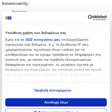
Κατασκευαστής
:
Verorama
Βασικά Χαρακτηριστικά
Χρώμα Υλικού
:
Υπεύθυνη χρήση των δεδομένων σας
Κίτρινο
Εμείς και
οι 1022 συνεργάτες μας
επεξεργαζόμαστε
προσωπικά σας δεδομένα, π.χ. τη διεύθυνση IP σας,
Υλικό
:
χρησιμοποιώντας τεχνολογία όπως cookies για να
αποθηκεύουμε και να έχουμε πρόσβαση σε πληροφορίες στη
Ασήμι
συσκευή σας, με σκοπό την προβολή εξατομικευμένων
διαφημίσεων και περιεχομένου, τις μετρήσεις σχετικά με
Επιχρυσωμένα
:
διαφημίσεις και περιεχόμενο, την καλύτερη εικόνα του κοινού
Ναι
μας και την ανάπτυξη προϊόντων. Έχετε τη δυνατότητα
επιλογής ως προς το ποιος χρησιμοποιεί τα δεδομένα σας και
Σετ
:
για ποιους σκοπούς.
Προβολή λεπτομερειών
Όχι
Εάν μας επιτρέπετε, θα θέλαμε επίσης:
Έξτρα Χαρακτηριστικά
Να συλλέξουμε πληροφορίες σχετικά με τη γεωγραφική
Αποδοχή όλων
σας τοποθεσία, οι οποίες μπορεί να είναι ακριβείς σε
Νυφικά
:
απόσταση μερικών μέτρων