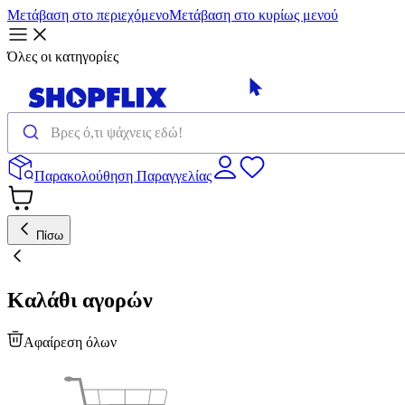
Μετάβαση στο περιεχόμενο
Μετάβαση στο κυρίως μενού
Όλες οι κατηγορίες
Παρακολούθηση Παραγγελίας
Πίσω
Καλάθι αγορών
Αφαίρεση όλων