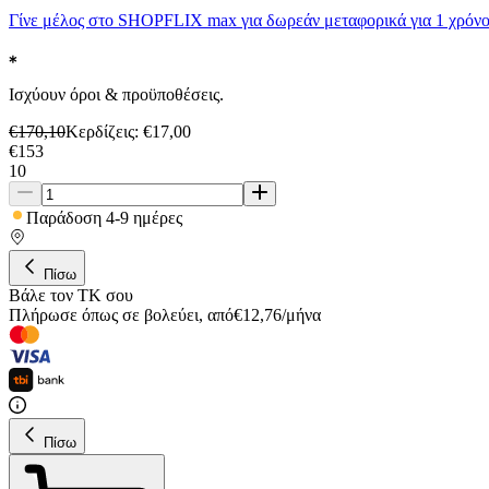
Γίνε μέλος στο SHOPFLIX max για δωρεάν μεταφορικά για 1 χρόνο
Ισχύουν όροι & προϋποθέσεις.
€
170,10
Κερδίζεις
: €
17,00
€
153
10
Παράδοση 4-9 ημέρες
Πίσω
Βάλε τον ΤΚ σου
Πλήρωσε όπως σε βολεύει
,
από
€
12,76
/
μήνα
Πίσω