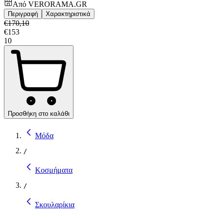
Από
VERORAMA.GR
Περιγραφή
Χαρακτηριστικά
€
170,10
€
153
10
Προσθήκη στο καλάθι
Μόδα
/
Κοσμήματα
/
Σκουλαρίκια