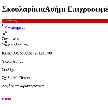
ΣκουλαρίκιαΑσήμι Επιχρυσωμέ
Έκπτωση
Αγαπημένα
Σύγκρινέ το
Μοιράσου το
ΚΩΔΙΚΟΣ SKU
:
SF-201231708
Υλικό
:
Ασήμι
Σετ
:
Όχι
Σχέδιο
:
Με Πέτρες
Δες όλα τα χαρακτηριστικά