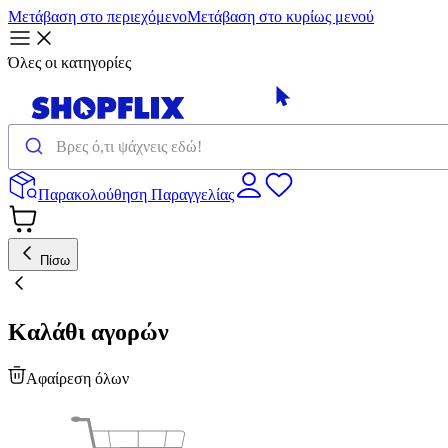
Μετάβαση στο περιεχόμενο
Μετάβαση στο κυρίως μενού
Όλες οι κατηγορίες
Παρακολούθηση Παραγγελίας
Πίσω
Καλάθι αγορών
Αφαίρεση όλων