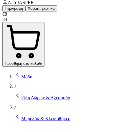
Από
JASPER
Περιγραφή
Χαρακτηριστικά
€
8
84
Προσθήκη στο καλάθι
Μόδα
/
Είδη Δώρων & Αξεσουάρ
/
Μπρελόκ & Κλειδοθήκες