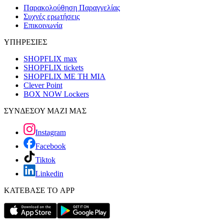
Παρακολούθηση Παραγγελίας
Συχνές ερωτήσεις
Επικοινωνία
ΥΠΗΡΕΣΙΕΣ
SHOPFLIX max
SHOPFLIX tickets
SHOPFLIX ΜΕ ΤΗ ΜΙΑ
Clever Point
BOX NOW Lockers
ΣΥΝΔΕΣΟΥ ΜΑΖΙ ΜΑΣ
Instagram
Facebook
Tiktok
Linkedin
ΚΑΤΕΒΑΣΕ ΤΟ APP