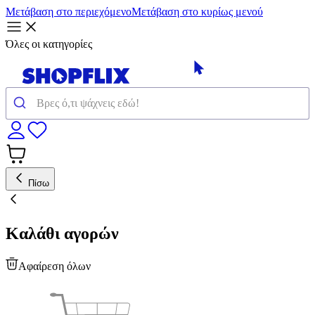
Μετάβαση στο περιεχόμενο
Μετάβαση στο κυρίως μενού
Όλες οι κατηγορίες
Πίσω
Καλάθι αγορών
Αφαίρεση όλων