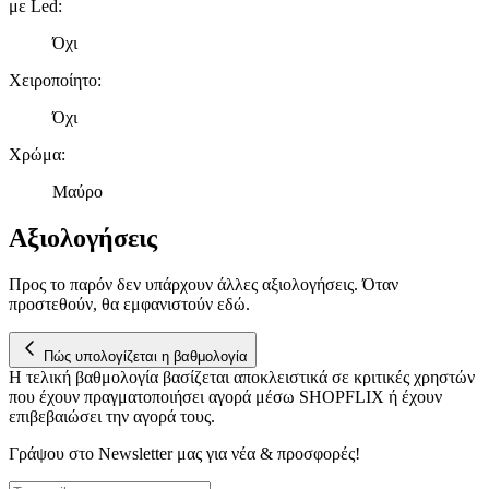
με Led
:
πληροφορίες σχετικά με την από μέρους σας χρήση της
Όχι
τοποθεσίας μας στους συνεργάτες μέσων κοινωνικής
δικτύωσης, διαφημίσεων και ανάλυσης.
Χειροποίητο
:
Όχι
Χρώμα
:
Μαύρο
Αξιολογήσεις
Προς το παρόν δεν υπάρχουν άλλες αξιολογήσεις. Όταν
προστεθούν, θα εμφανιστούν εδώ.
Πώς υπολογίζεται η βαθμολογία
Η τελική βαθμολογία βασίζεται αποκλειστικά σε κριτικές χρηστών
που έχουν πραγματοποιήσει αγορά μέσω SHOPFLIX ή έχουν
επιβεβαιώσει την αγορά τους.
Γράψου στο Νewsletter μας για νέα & προσφορές!