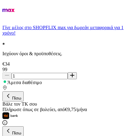
Γίνε μέλος στο SHOPFLIX max για δωρεάν μεταφορικά για 1
χρόνο!
Ισχύουν όροι & προϋποθέσεις.
€
34
99
Άμεσα διαθέσιμο
Πίσω
Βάλε τον ΤΚ σου
Πλήρωσε όπως σε βολεύει
,
από
€
9,75
/
μήνα
Πίσω