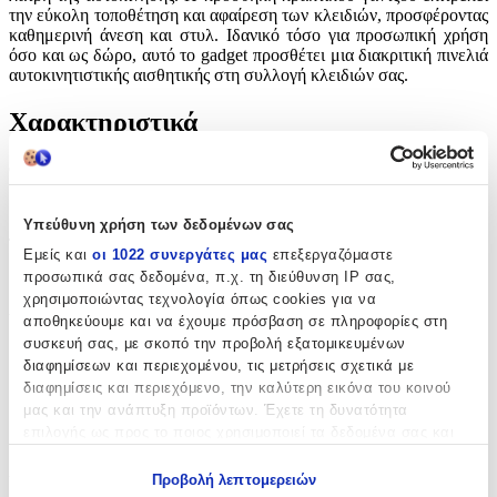
την εύκολη τοποθέτηση και αφαίρεση των κλειδιών, προσφέροντας
καθημερινή άνεση και στυλ. Ιδανικό τόσο για προσωπική χρήση
όσο και ως δώρο, αυτό το gadget προσθέτει μια διακριτική πινελιά
αυτοκινητιστικής αισθητικής στη συλλογή κλειδιών σας.
Χαρακτηριστικά
Θέμα
:
Αυτοκίνητα
Υπεύθυνη χρήση των δεδομένων σας
Τύπος
:
Εμείς και
οι 1022 συνεργάτες μας
επεξεργαζόμαστε
προσωπικά σας δεδομένα, π.χ. τη διεύθυνση IP σας,
Μπρελόκ
χρησιμοποιώντας τεχνολογία όπως cookies για να
Υλικό
:
αποθηκεύουμε και να έχουμε πρόσβαση σε πληροφορίες στη
συσκευή σας, με σκοπό την προβολή εξατομικευμένων
Μεταλλικό
διαφημίσεων και περιεχομένου, τις μετρήσεις σχετικά με
διαφημίσεις και περιεχόμενο, την καλύτερη εικόνα του κοινού
με Led
:
μας και την ανάπτυξη προϊόντων. Έχετε τη δυνατότητα
επιλογής ως προς το ποιος χρησιμοποιεί τα δεδομένα σας και
Όχι
για ποιους σκοπούς.
Χειροποίητο
:
Προβολή λεπτομερειών