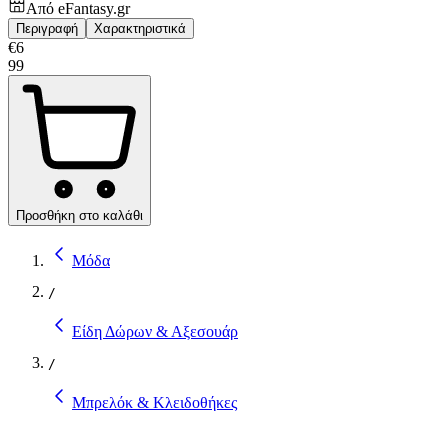
Από
eFantasy.gr
Περιγραφή
Χαρακτηριστικά
€
6
99
Προσθήκη στο καλάθι
Μόδα
/
Είδη Δώρων & Αξεσουάρ
/
Μπρελόκ & Κλειδοθήκες