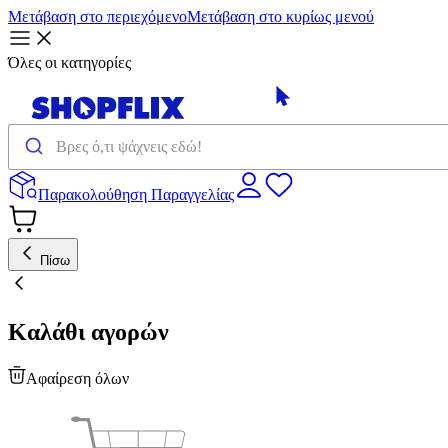
Μετάβαση στο περιεχόμενο
Μετάβαση στο κυρίως μενού
Όλες οι κατηγορίες
Παρακολούθηση Παραγγελίας
Πίσω
Καλάθι αγορών
Αφαίρεση όλων