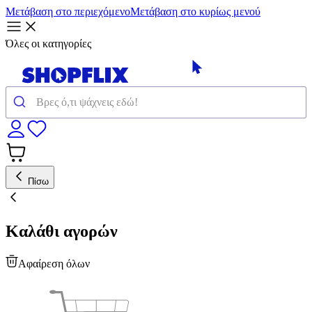
Μετάβαση στο περιεχόμενο
Μετάβαση στο κυρίως μενού
Όλες οι κατηγορίες
Πίσω
Καλάθι αγορών
Αφαίρεση όλων