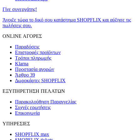
Γίνε συνεργάτης!
Άνοιξε τώρα το δικό σου κατάστημα SHOPFLIX και αύξησε τις
πωλήσεις σου.
ONLINE ΑΓΟΡΕΣ
Παραδόσεις
Επιστροφές προϊόντων
Τρόποι πληρωμής
Klarna
Προστασία αγορών
Άρθρο 39
Δωροκάρτες SHOPFLIX
ΕΞΥΠΗΡΕΤΗΣΗ ΠΕΛΑΤΩΝ
Παρακολούθηση Παραγγελίας
Συχνές ερωτήσεις
Επικοινωνία
ΥΠΗΡΕΣΙΕΣ
SHOPFLIX max
SHOPFLIX tickets