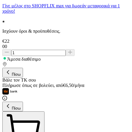
Γίνε μέλος στο SHOPFLIX max για δωρεάν μεταφορικά για 1
χρόνο!
Ισχύουν όροι & προϋποθέσεις.
€
22
00
Άμεσα διαθέσιμο
Πίσω
Βάλε τον ΤΚ σου
Πλήρωσε όπως σε βολεύει
,
από
€
6,50
/
μήνα
Πίσω