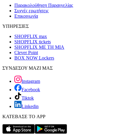
Παρακολούθηση Παραγγελίας
Συχνές ερωτήσεις
Επικοινωνία
ΥΠΗΡΕΣΙΕΣ
SHOPFLIX max
SHOPFLIX tickets
SHOPFLIX ΜΕ ΤΗ ΜΙΑ
Clever Point
BOX NOW Lockers
ΣΥΝΔΕΣΟΥ ΜΑΖΙ ΜΑΣ
Instagram
Facebook
Tiktok
Linkedin
ΚΑΤΕΒΑΣΕ ΤΟ APP