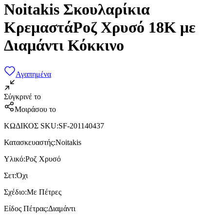
Noitakis Σκουλαρίκια
ΚρεμαστάΡοζ Χρυσό 18Κ με
Διαμάντι Κόκκινο
Αγαπημένα
Σύγκρινέ το
Μοιράσου το
ΚΩΔΙΚΟΣ SKU
:
SF-201140437
Κατασκευαστής
:
Noitakis
Υλικό
:
Ροζ Χρυσό
Σετ
:
Όχι
Σχέδιο
:
Με Πέτρες
Είδος Πέτρας
:
Διαμάντι