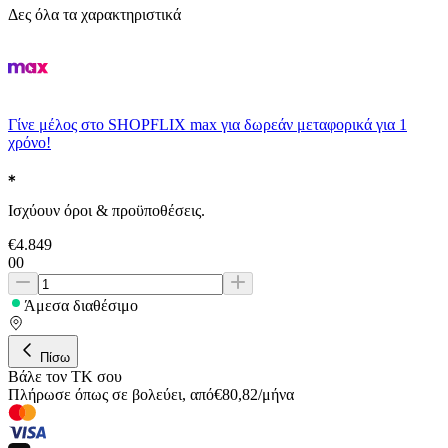
Δες όλα τα χαρακτηριστικά
Γίνε μέλος στο SHOPFLIX max για δωρεάν μεταφορικά για 1
χρόνο!
Ισχύουν όροι & προϋποθέσεις.
€
4.849
00
Άμεσα διαθέσιμο
Πίσω
Βάλε τον ΤΚ σου
Πλήρωσε όπως σε βολεύει
,
από
€
80,82
/
μήνα