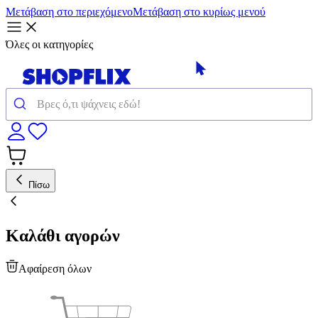
Μετάβαση στο περιεχόμενο
Μετάβαση στο κυρίως μενού
Όλες οι κατηγορίες
Πίσω
Καλάθι αγορών
Αφαίρεση όλων