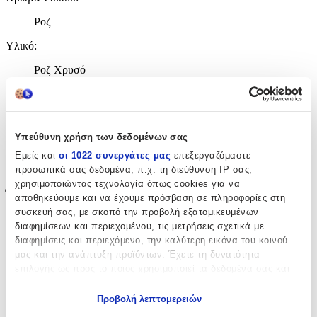
Ροζ
Υλικό
:
Ροζ Χρυσό
Επιχρυσωμένα
:
Όχι
Υπεύθυνη χρήση των δεδομένων σας
Σετ
:
Εμείς και
οι 1022 συνεργάτες μας
επεξεργαζόμαστε
Όχι
προσωπικά σας δεδομένα, π.χ. τη διεύθυνση IP σας,
χρησιμοποιώντας τεχνολογία όπως cookies για να
Έξτρα Χαρακτηριστικά
αποθηκεύουμε και να έχουμε πρόσβαση σε πληροφορίες στη
συσκευή σας, με σκοπό την προβολή εξατομικευμένων
Νυφικά
:
διαφημίσεων και περιεχομένου, τις μετρήσεις σχετικά με
διαφημίσεις και περιεχόμενο, την καλύτερη εικόνα του κοινού
Όχι
μας και την ανάπτυξη προϊόντων. Έχετε τη δυνατότητα
Τύπος
:
επιλογής ως προς το ποιος χρησιμοποιεί τα δεδομένα σας και
για ποιους σκοπούς.
Κρεμαστά
Προβολή λεπτομερειών
Εάν μας επιτρέπετε, θα θέλαμε επίσης: