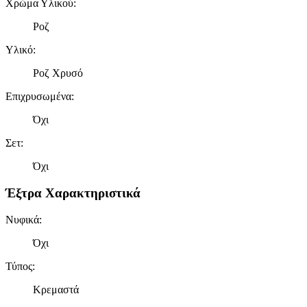
Χρώμα Υλικού
:
πληροφορίες σχετικά με την από μέρους σας χρήση της
τοποθεσίας μας στους συνεργάτες μέσων κοινωνικής
Ροζ
δικτύωσης, διαφημίσεων και ανάλυσης.
Υλικό
:
Ροζ Χρυσό
Επιχρυσωμένα
:
Όχι
Σετ
:
Όχι
Έξτρα Χαρακτηριστικά
Νυφικά
:
Όχι
Τύπος
:
Κρεμαστά