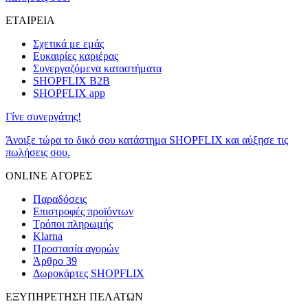
ΕΤΑΙΡΕΙΑ
Σχετικά με εμάς
Ευκαιρίες καριέρας
Συνεργαζόμενα καταστήματα
SHOPFLIX B2B
SHOPFLIX app
Γίνε συνεργάτης!
Άνοιξε τώρα το δικό σου κατάστημα SHOPFLIX και αύξησε τις
πωλήσεις σου.
ONLINE ΑΓΟΡΕΣ
Παραδόσεις
Επιστροφές προϊόντων
Τρόποι πληρωμής
Klarna
Προστασία αγορών
Άρθρο 39
Δωροκάρτες SHOPFLIX
ΕΞΥΠΗΡΕΤΗΣΗ ΠΕΛΑΤΩΝ