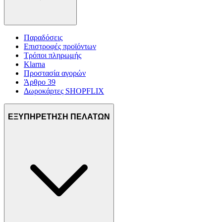
Παραδόσεις
Επιστροφές προϊόντων
Τρόποι πληρωμής
Klarna
Προστασία αγορών
Άρθρο 39
Δωροκάρτες SHOPFLIX
ΕΞΥΠΗΡΕΤΗΣΗ ΠΕΛΑΤΩΝ