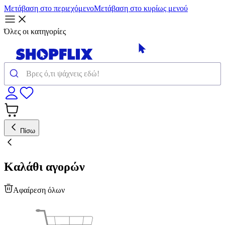
Μετάβαση στο περιεχόμενο
Μετάβαση στο κυρίως μενού
Όλες οι κατηγορίες
Πίσω
Καλάθι αγορών
Αφαίρεση όλων