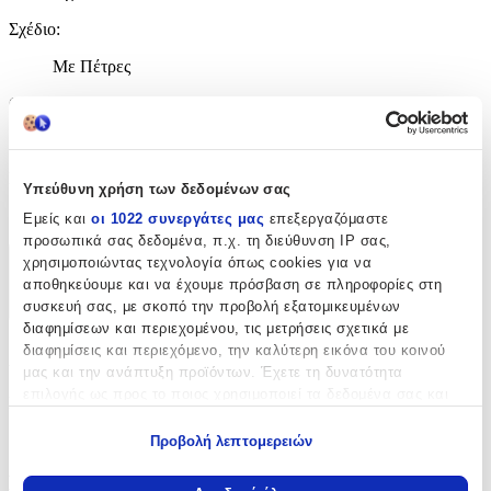
Σχέδιο
:
Με Πέτρες
Clip
:
Όχι
Είδος Πέτρας
:
Υπεύθυνη χρήση των δεδομένων σας
Ζιργκόν
Εμείς και
οι 1022 συνεργάτες μας
επεξεργαζόμαστε
προσωπικά σας δεδομένα, π.χ. τη διεύθυνση IP σας,
χρησιμοποιώντας τεχνολογία όπως cookies για να
Χαρακτηριστικά
αποθηκεύουμε και να έχουμε πρόσβαση σε πληροφορίες στη
συσκευή σας, με σκοπό την προβολή εξατομικευμένων
+
διαφημίσεων και περιεχομένου, τις μετρήσεις σχετικά με
διαφημίσεις και περιεχόμενο, την καλύτερη εικόνα του κοινού
Χαρακτηριστικά
μας και την ανάπτυξη προϊόντων. Έχετε τη δυνατότητα
επιλογής ως προς το ποιος χρησιμοποιεί τα δεδομένα σας και
Κατασκευαστής
:
για ποιους σκοπούς.
Asimi Body Piercing
Προβολή λεπτομερειών
Εάν μας επιτρέπετε, θα θέλαμε επίσης:
Βασικά Χαρακτηριστικά
Να συλλέξουμε πληροφορίες σχετικά με τη γεωγραφική