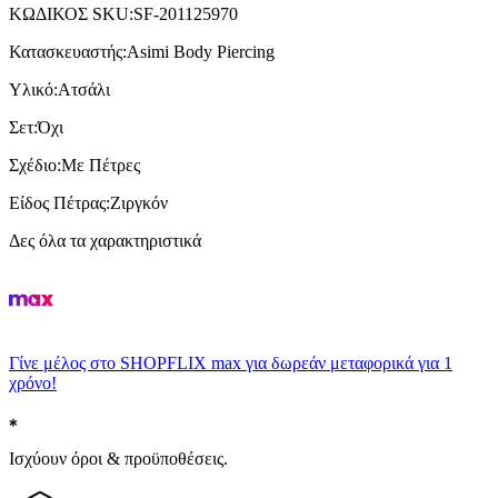
ΚΩΔΙΚΟΣ SKU
:
SF-201125970
Κατασκευαστής
:
Asimi Body Piercing
Υλικό
:
Ατσάλι
Σετ
:
Όχι
Σχέδιο
:
Με Πέτρες
Είδος Πέτρας
:
Ζιργκόν
Δες όλα τα χαρακτηριστικά
Γίνε μέλος στο SHOPFLIX max για δωρεάν μεταφορικά για 1
χρόνο!
Ισχύουν όροι & προϋποθέσεις.