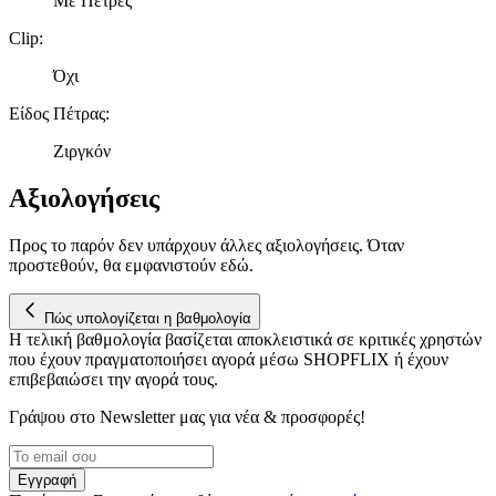
Με Πέτρες
τοποθεσίας μας στους συνεργάτες μέσων κοινωνικής
δικτύωσης, διαφημίσεων και ανάλυσης.
Clip
:
Όχι
Είδος Πέτρας
:
Ζιργκόν
Αξιολογήσεις
Προς το παρόν δεν υπάρχουν άλλες αξιολογήσεις. Όταν
προστεθούν, θα εμφανιστούν εδώ.
Πώς υπολογίζεται η βαθμολογία
Η τελική βαθμολογία βασίζεται αποκλειστικά σε κριτικές χρηστών
που έχουν πραγματοποιήσει αγορά μέσω SHOPFLIX ή έχουν
επιβεβαιώσει την αγορά τους.
Γράψου στο Νewsletter μας για νέα & προσφορές!
Εγγραφή