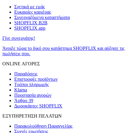
Σχετικά με εμάς
Ευκαιρίες καριέρας
Συνεργαζόμενα καταστήματα
SHOPFLIX B2B
SHOPFLIX app
Γίνε συνεργάτης!
Άνοιξε τώρα το δικό σου κατάστημα SHOPFLIX και αύξησε τις
πωλήσεις σου.
ONLINE ΑΓΟΡΕΣ
Παραδόσεις
Επιστροφές προϊόντων
Τρόποι πληρωμής
Klarna
Προστασία αγορών
Άρθρο 39
Δωροκάρτες SHOPFLIX
ΕΞΥΠΗΡΕΤΗΣΗ ΠΕΛΑΤΩΝ
Παρακολούθηση Παραγγελίας
Συχνές ερωτήσεις