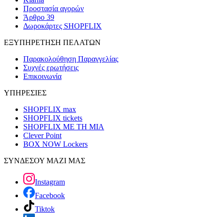
Προστασία αγορών
Άρθρο 39
Δωροκάρτες SHOPFLIX
ΕΞΥΠΗΡΕΤΗΣΗ ΠΕΛΑΤΩΝ
Παρακολούθηση Παραγγελίας
Συχνές ερωτήσεις
Επικοινωνία
ΥΠΗΡΕΣΙΕΣ
SHOPFLIX max
SHOPFLIX tickets
SHOPFLIX ΜΕ ΤΗ ΜΙΑ
Clever Point
BOX NOW Lockers
ΣΥΝΔΕΣΟΥ ΜΑΖΙ ΜΑΣ
Instagram
Facebook
Tiktok