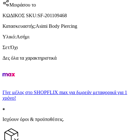
Μοιράσου το
ΚΩΔΙΚΟΣ SKU
:
SF-201109468
Κατασκευαστής
:
Asimi Body Piercing
Υλικό
:
Ασήμι
Σετ
:
Όχι
Δες όλα τα χαρακτηριστικά
Γίνε μέλος στο SHOPFLIX max για δωρεάν μεταφορικά για 1
χρόνο!
Ισχύουν όροι & προϋποθέσεις.