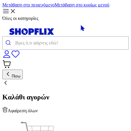
Μετάβαση στο περιεχόμενο
Μετάβαση στο κυρίως μενού
Όλες οι κατηγορίες
Πίσω
Καλάθι αγορών
Αφαίρεση όλων