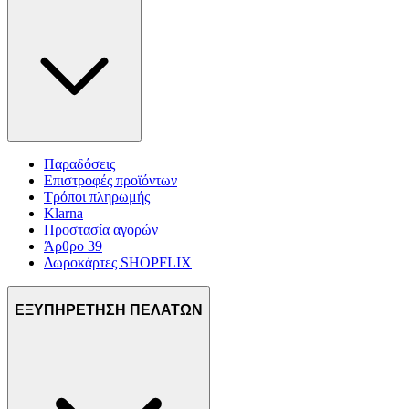
Παραδόσεις
Επιστροφές προϊόντων
Τρόποι πληρωμής
Klarna
Προστασία αγορών
Άρθρο 39
Δωροκάρτες SHOPFLIX
ΕΞΥΠΗΡΕΤΗΣΗ ΠΕΛΑΤΩΝ