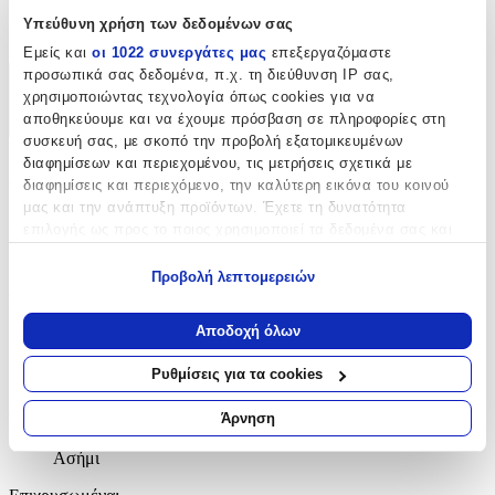
Υπεύθυνη χρήση των δεδομένων σας
Κρίκοι
Εμείς και
οι 1022 συνεργάτες μας
επεξεργαζόμαστε
προσωπικά σας δεδομένα, π.χ. τη διεύθυνση IP σας,
Χαρακτηριστικά
χρησιμοποιώντας τεχνολογία όπως cookies για να
αποθηκεύουμε και να έχουμε πρόσβαση σε πληροφορίες στη
+
συσκευή σας, με σκοπό την προβολή εξατομικευμένων
διαφημίσεων και περιεχομένου, τις μετρήσεις σχετικά με
Χαρακτηριστικά
διαφημίσεις και περιεχόμενο, την καλύτερη εικόνα του κοινού
μας και την ανάπτυξη προϊόντων. Έχετε τη δυνατότητα
Κατασκευαστής
:
επιλογής ως προς το ποιος χρησιμοποιεί τα δεδομένα σας και
για ποιους σκοπούς.
Asimi Body Piercing
Προβολή λεπτομερειών
Εάν μας επιτρέπετε, θα θέλαμε επίσης:
Βασικά Χαρακτηριστικά
Να συλλέξουμε πληροφορίες σχετικά με τη γεωγραφική
Αποδοχή όλων
σας τοποθεσία, οι οποίες μπορεί να είναι ακριβείς σε
Χρώμα Υλικού
:
απόσταση μερικών μέτρων
Ρυθμίσεις για τα cookies
Λευκό
Να αναγνωρίσουμε τη συσκευή σας σαρώνοντας ενεργά
για συγκεκριμένα χαρακτηριστικά (δακτυλικό αποτύπωμα)
Άρνηση
Υλικό
:
Μάθετε περισσότερα σχετικά με τον τρόπο επεξεργασίας των
Ασήμι
προσωπικών σας δεδομένων και καθορίστε τις προτιμήσεις σας
στην
ενότητα “Λεπτομέρειες”
. Μπορείτε να αλλάξετε ή να