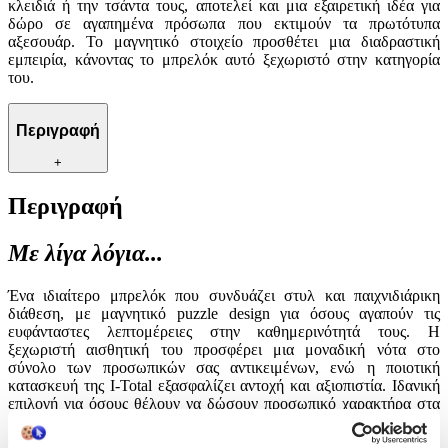
κλειδιά ή την τσάντα τους, αποτελεί και μια εξαιρετική ιδέα για
δώρο σε αγαπημένα πρόσωπα που εκτιμούν τα πρωτότυπα
αξεσουάρ. Το μαγνητικό στοιχείο προσθέτει μια διαδραστική
εμπειρία, κάνοντας το μπρελόκ αυτό ξεχωριστό στην κατηγορία
του.
Περιγραφή
+
Περιγραφή
Με λίγα λόγια...
Ένα ιδιαίτερο μπρελόκ που συνδυάζει στυλ και παιχνιδιάρικη
διάθεση, με μαγνητικό puzzle design για όσους αγαπούν τις
ευφάνταστες λεπτομέρειες στην καθημερινότητά τους. Η
ξεχωριστή αισθητική του προσφέρει μια μοναδική νότα στο
σύνολο των προσωπικών σας αντικειμένων, ενώ η ποιοτική
κατασκευή της I-Total εξασφαλίζει αντοχή και αξιοπιστία. Ιδανική
επιλογή για όσους θέλουν να δώσουν προσωπικό χαρακτήρα στα
κλειδιά ή την τσάντα τους, αποτελεί και μια εξαιρετική ιδέα για
δώρο σε αγαπημένα πρόσωπα που εκτιμούν τα πρωτότυπα