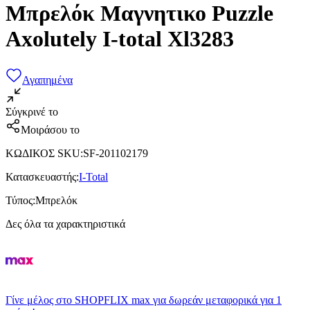
Μπρελόκ Μαγνητικο Puzzle
Axolutely I-total Xl3283
Αγαπημένα
Σύγκρινέ το
Μοιράσου το
ΚΩΔΙΚΟΣ SKU
:
SF-201102179
Κατασκευαστής
:
I-Total
Τύπος
:
Μπρελόκ
Δες όλα τα χαρακτηριστικά
Γίνε μέλος στο SHOPFLIX max για δωρεάν μεταφορικά για 1