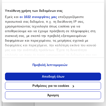
αξεσουάρ. Το μαγνητικό στοιχείο προσθέτει μια διαδραστική
εμπειρία, κάνοντας το μπρελόκ αυτό ξεχωριστό στην κατηγορία
του.
Υπεύθυνη χρήση των δεδομένων σας
Εμείς και
οι 1022 συνεργάτες μας
επεξεργαζόμαστε
Χαρακτηριστικά
προσωπικά σας δεδομένα, π.χ. τη διεύθυνση IP σας,
χρησιμοποιώντας τεχνολογία όπως cookies για να
Τύπος
:
αποθηκεύουμε και να έχουμε πρόσβαση σε πληροφορίες στη
συσκευή σας, με σκοπό την προβολή εξατομικευμένων
Μπρελόκ
διαφημίσεων και περιεχομένου, τις μετρήσεις σχετικά με
διαφημίσεις και περιεχόμενο, την καλύτερη εικόνα του κοινού
με Led
:
μας και την ανάπτυξη προϊόντων. Έχετε τη δυνατότητα
Όχι
επιλογής ως προς το ποιος χρησιμοποιεί τα δεδομένα σας και
για ποιους σκοπούς.
Χειροποίητο
:
Προβολή λεπτομερειών
Εάν μας επιτρέπετε, θα θέλαμε επίσης:
Όχι
Να συλλέξουμε πληροφορίες σχετικά με τη γεωγραφική
Αποδοχή όλων
Κατασκευαστής
:
σας τοποθεσία, οι οποίες μπορεί να είναι ακριβείς σε
απόσταση μερικών μέτρων
Ρυθμίσεις για τα cookies
I-Total
Να αναγνωρίσουμε τη συσκευή σας σαρώνοντας ενεργά
για συγκεκριμένα χαρακτηριστικά (δακτυλικό αποτύπωμα)
Άρνηση
Μάθετε περισσότερα σχετικά με τον τρόπο επεξεργασίας των
Χαρακτηριστικά
προσωπικών σας δεδομένων και καθορίστε τις προτιμήσεις σας