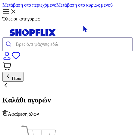
Μετάβαση στο περιεχόμενο
Μετάβαση στο κυρίως μενού
Όλες οι κατηγορίες
Πίσω
Καλάθι αγορών
Αφαίρεση όλων