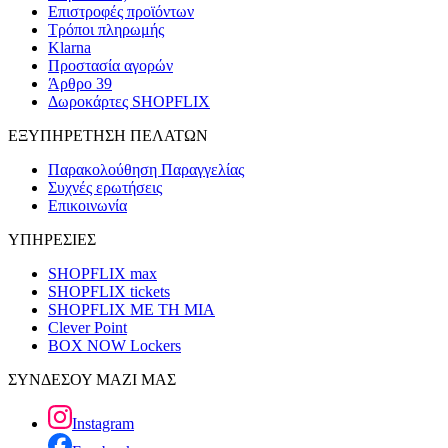
Επιστροφές προϊόντων
Τρόποι πληρωμής
Klarna
Προστασία αγορών
Άρθρο 39
Δωροκάρτες SHOPFLIX
ΕΞΥΠΗΡΕΤΗΣΗ ΠΕΛΑΤΩΝ
Παρακολούθηση Παραγγελίας
Συχνές ερωτήσεις
Επικοινωνία
ΥΠΗΡΕΣΙΕΣ
SHOPFLIX max
SHOPFLIX tickets
SHOPFLIX ΜΕ ΤΗ ΜΙΑ
Clever Point
BOX NOW Lockers
ΣΥΝΔΕΣΟΥ ΜΑΖΙ ΜΑΣ
Instagram