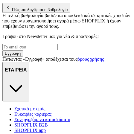
Πώς υπολογίζεται η βαθμολογία
Η τελική βαθμολογία βασίζεται αποκλειστικά σε κριτικές χρηστών
που έχουν πραγματοποιήσει αγορά μέσω SHOPFLIX ή έχουν
επιβεβαιώσει την αγορά τους.
Γράψου στο Νewsletter μας για νέα & προσφορές!
Εγγραφή
Πατώντας «Εγγραφή» αποδέχεσαι τους
όρους χρήσης
ΕΤΑΙΡΕΙΑ
Σχετικά με εμάς
Ευκαιρίες καριέρας
Συνεργαζόμενα καταστήματα
SHOPFLIX B2B
SHOPFLIX app